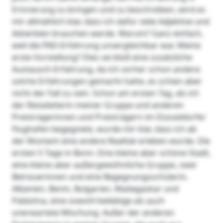
Erinnerung zu bringen und zu beschreiben, wird es
mir allmählich klar, dass ich dafür viele Adjektive und
Adverbien brauchen werde. Warum? Ganz einfach,
weil die PAD-Erfahrung unvergleichbar war. Meine
erste Vorstellung? Dies sei bloß eine zusätzliche
Austausch-Erfahrung, da ich vorher schon andere
solche Erfahrungen gemacht hatte, es schien aber
nicht der Fall zu sein. Schon am ersten Tag, als ich
der Reiseleiterin meiner Gruppe und anderen
Preisträgerinnen und Preisträgern im Düsseldorfer
Flughafen begegnete, wurde mir klar, dass ich ab
der Moment eine andere Realität erleben würde. Die
ersten 5 Tage in Bonn. Eine kleine aber schöne Stadt,
eine kleine aber außergewöhnliche Gruppe, zwei
Betreuerinnen und eine Begegnungsschülerin.
Albanien, Benin, Bulgarien, Madagaskar und
Palästina, eine sowohl beliebige als auch
unerwartete Mischung. Außer der anderen