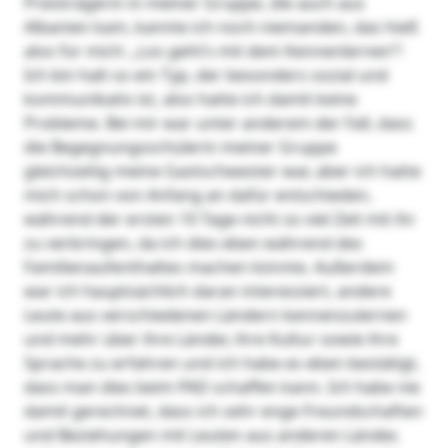
Preisträgerin in meiner Gruppe, die auch aus
Albanien kam, kannte ich noch niemanden, das hieß
also für mich: „Los geht’s mit dem Kennenlernen“!
Ich bin halt so ein Typ, der besonders sozial und
kommunikativ ist, also hatte ich damit keine
Probleme. Bei mir war unter anderem der Fall, dass
die Begegnungsschülerin meiner Gruppe
gleichzeitig meine Gastschwester war, aber ich hatte
mich schon von Anfang an dafür entschieden,
während der ersten 10 Tage nicht so viel Zeit mit ihr
zu verbringen, da ich dies eben während des
Familienaufenthaltes machen könnte. Außerdem
war ich hauptsächlich daran interessiert, andere
Leute aus verschiedenen Ländern kennenzulernen
und mehr über ihre Länder, ihre Kultur sowie ihre
Sprache zu erfahren und ich habe es eben bestätigt,
dass man dies beim PAD schaffen kann. Ich habe nie
damit gerechnet, dass ich sehr enge Freundschaften
und Beziehungen mit Leuten aus anderen Länder,