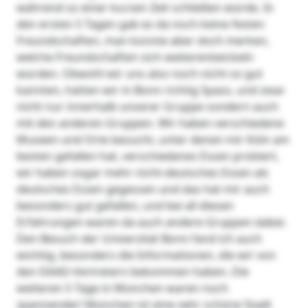
während so einer kurzen Zeit schließen würde. In
den ersten 5 Tagen gab es da noch keine festen
Freundschaften, man konnte aber doch merken,
welche Freundschaften sich weiterentwickeln
würden. Obwohl wir uns also noch nicht so gut
kannten, hatten wir in Bonn richtig Spass, und zwar
nicht nur innerhalb unserer Gruppe sondern auch
mit den anderen Gruppen. Wir haben verschiedene
Museen und Orte besucht, unter denen mir Köln am
besten gefallen hat, verschiedenes Essen probiert,
wir haben sogar mehr nicht-deutsches Essen als
deutsches Essen gegessen und das hat mir auch
besonders gut gefallen, und bei all diesen
Erfahrungen waren da auch andere Gruppen dabei.
Den Besuch der Universität Bonn fand ich auch
wichtig, besonders die Informationen, die wir von
den DAAD-Vertretern bekommen haben. Die
weiteren 5 Tage in München waren noch
spannender! München ist eine sehr schöne Stadt