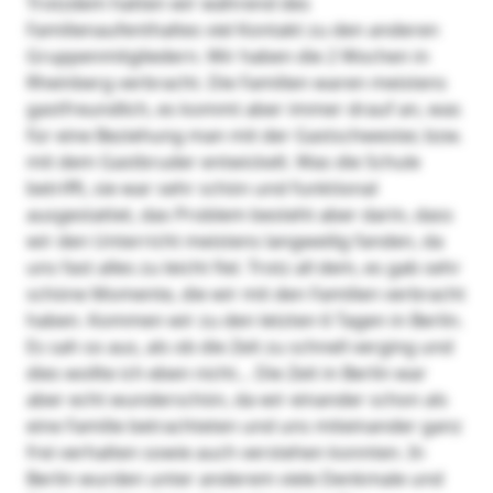
Trotzdem hatten wir während des
Familienaufenthaltes viel Kontakt zu den anderen
Gruppenmitgliedern. Wir haben die 2 Wochen in
Rheinberg verbracht. Die Familien waren meistens
gastfreundlich, es kommt aber immer drauf an, was
für eine Beziehung man mit der Gastschwester, bzw.
mit dem Gastbruder entwickelt. Was die Schule
betrifft, sie war sehr schön und funktional
ausgestattet, das Problem besteht aber darin, dass
wir den Unterricht meistens langweilig fanden, da
uns fast alles zu leicht fiel. Trotz all dem, es gab sehr
schöne Momente, die wir mit den Familien verbracht
haben. Kommen wir zu den letzten 6 Tagen in Berlin.
Es sah so aus, als ob die Zeit zu schnell verging und
dies wollte ich eben nicht… Die Zeit in Berlin war
aber echt wunderschön, da wir einander schon als
eine Familie betrachteten und uns miteinander ganz
frei verhalten sowie auch verstehen konnten. In
Berlin wurden unter anderem viele Denkmale und