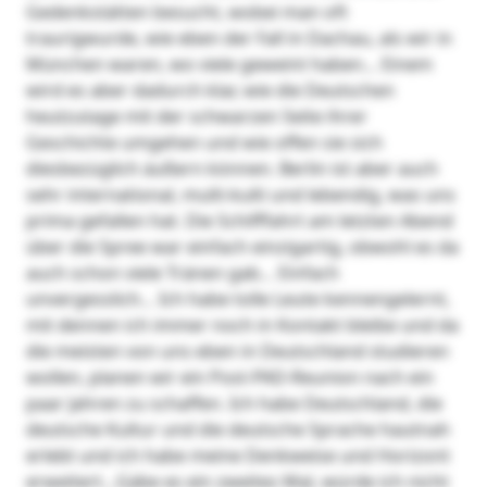
Gedenkstätten besucht, wobei man oft
traurigwurde, wie eben der Fall in Dachau, als wir in
München waren, wo viele geweint haben… Einem
wird es aber dadurch klar, wie die Deutschen
heutzutage mit der schwarzen Seite ihrer
Geschichte umgehen und wie offen sie sich
diesbezüglich äußern können. Berlin ist aber auch
sehr international, multi-kulti und lebendig, was uns
prima gefallen hat. Die Schifffahrt am letzten Abend
über die Spree war einfach einzigartig, obwohl es da
auch schon viele Tränen gab… Einfach
unvergesslich… Ich habe tolle Leute kennengelernt,
mit dennen ich immer noch in Kontakt bleibe und da
die meisten von uns eben in Deutschland studieren
wollen, planen wir ein Post-PAD-Reunion nach ein
paar Jahren zu schaffen. Ich habe Deutschland, die
deutsche Kultur und die deutsche Sprache hautnah
erlebt und ich habe meine Denkweise und Horizont
erweitert…Gäbe es ein zweites Mal, würde ich nicht