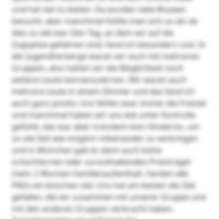
und hat viel zu bieten. Da wurden viele Museen
besucht, aber manchmal fühlte man sich so als ob
dies zu viel war. Den Tag, an dem wir auf die
Zugspitze gefahren sind, fand ich besonders cool. In
der Jugendherberge waren wir auch mit mehreren
Gruppen, also hatten wir die Möglichkeit noch
weitere Leute kennenzulernen. Wir waren auch
mehrere Leute in einem Zimmer und das fand ich
auch ganz positiv. Uns fehlte zwar immer die Freizeit
und manchmal haben wir uns wie unter Kontrolle
gefühlt, das war aber trotzdem kein Hindernis, um
so viel Zeit wie möglich miteinander zu verbringen
und in München gab es dann auch keine
schüchternen oder zurückhaltenden Preisträger
mehr. 2 Wochen Familienaufenthalt. Fanden alle
PADs ein bisschen viel. Uns hat am besten die Zeit
gefallen, die wir zusammen mit unserer Gruppe und
mit den anderen Gruppen verbracht haben.