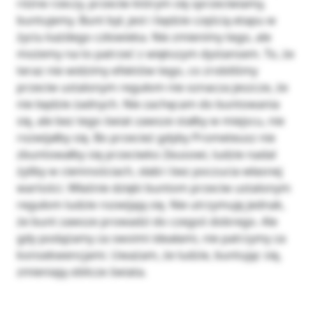
różne rzeczy, przeciw którym się sprzeciwiamy,
buntujemy. Bunt był, jest i będzie częścią etapu w
życiu każdego człowieka. Nie zmienimy tego, ale
możemy na to patrzeć z większym dystansem. To, że
teraz nie widzimy efektów tego, co zrobiliśmy
przeciw ustalonym regułom nie oznacza jeszcze, że
nie będzie żadnych. Nie zachęcam do buntowania
się, ale bez tego świat zawsze stałby w miejscu, nie
rozwijałby się. Bo przecież gdyby Prometeusz nie
zbuntowałby się przeciwko Zeusowi, ludzie nadal
żyliby w ciemnościach, słabi i bez poczucia własnej
wartości. Właśnie dzięki buntom przeciw ustalonym
regułom ludzie rozwijają się. Nie utrzymuję jednak,
że bunt zawsze prowadzi do czegoś dobrego. Ale
gdy podążamy za swoimi ideałami, nie patrzymy za
konsekwencjami. Uważam, że ludzie, buntując się,
zmieniają oblicze świata.