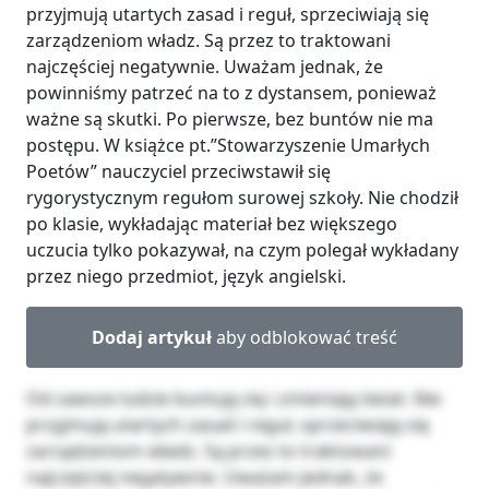
przyjmują utartych zasad i reguł, sprzeciwiają się
zarządzeniom władz. Są przez to traktowani
najczęściej negatywnie. Uważam jednak, że
powinniśmy patrzeć na to z dystansem, ponieważ
ważne są skutki. Po pierwsze, bez buntów nie ma
postępu. W książce pt.”Stowarzyszenie Umarłych
Poetów” nauczyciel przeciwstawił się
rygorystycznym regułom surowej szkoły. Nie chodził
po klasie, wykładając materiał bez większego
uczucia tylko pokazywał, na czym polegał wykładany
przez niego przedmiot, język angielski.
Dodaj artykuł
aby odblokować treść
Od zawsze ludzie buntują się i zmieniają świat. Nie
przyjmują utartych zasad i reguł, sprzeciwiają się
zarządzeniom władz. Są przez to traktowani
najczęściej negatywnie. Uważam jednak, że