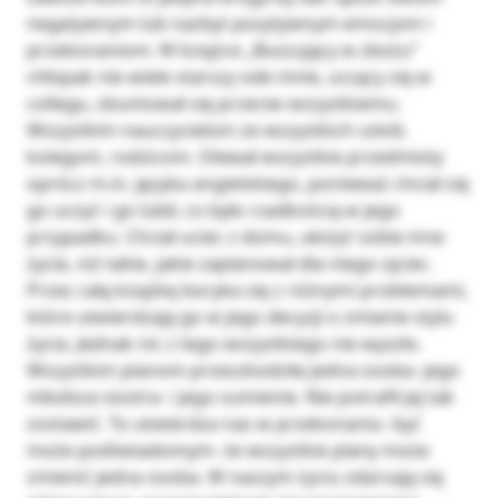
negatywnym lub nazbyt pozytywnym emocjom i
przekonaniom. W książce „Buszujący w zbożu”
chłopak nie wiele starszy ode mnie, uczący się w
collegu, zbuntował się przeciw wszystkiemu.
Wszystkim nauczycielom ze wszystkich szkół,
kolegom, rodzicom. Olewał wszystkie przedmioty
oprócz m.in. języka angielskiego, ponieważ chciał się
go uczyć i go lubił, co było rzadkością w jego
przypadku. Chciał uciec z domu, ułożyć sobie inne
życie, niż takie, jakie zaplanował dla niego ojciec.
Przez całą książkę boryka się z różnymi problemami,
które utwierdzają go w jego decyzji o zmianie stylu
życia. Jednak nic z tego wszystkiego nie wyszło.
Wszystkim planom przeszkodziła jedna osoba- jego
młodsza siostra- i jego sumienie. Nie potrafił jej tak
zostawić. To utwierdza nas w przekonaniu- być
może podświadomym- że wszystkie plany może
zmienić jedna osoba. W naszym życiu zdarzają się