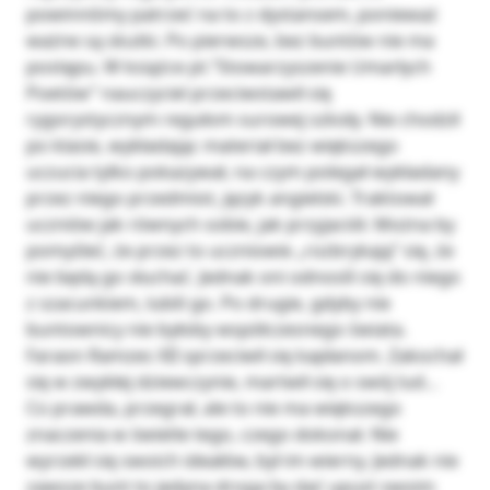
powinniśmy patrzeć na to z dystansem, ponieważ
ważne są skutki. Po pierwsze, bez buntów nie ma
postępu. W książce pt.”Stowarzyszenie Umarłych
Poetów” nauczyciel przeciwstawił się
rygorystycznym regułom surowej szkoły. Nie chodził
po klasie, wykładając materiał bez większego
uczucia tylko pokazywał, na czym polegał wykładany
przez niego przedmiot, język angielski. Traktował
uczniów jak równych sobie, jak przyjaciół. Można by
pomyśleć, że przez to uczniowie „rozbrykają” się, że
nie będą go słuchać. Jednak oni odnosili się do niego
z szacunkiem, lubili go. Po drugie, gdyby nie
buntownicy nie byłoby współczesnego świata.
Faraon Ramzes XII sprzeciwił się kapłanom. Zakochał
się w zwykłej dziewczynie, martwił się o swój lud…
Co prawda, przegrał, ale to nie ma większego
znaczenia w świetle tego, czego dokonał. Nie
wyrzekł się swoich ideałów, był im wierny. Jednak nie
zawsze bunt to jedyna droga by dać upust swoim