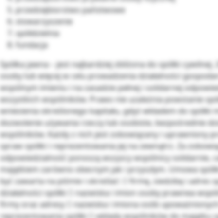
przedsiębiorstwo państwowe
stowarzyszenie
spółdzielnia
fundacja
Spółka jawna – jest najbardziej zbliżona do spółki cywilnej.
osoby lub więcej w celu prowadzenia działalności gospoda
wspólnym imieniu i na zasadzie pełnej i solidarnej odpowie
wszystkich wspólników. Prawo nie uzależnia powstanie spó
wniesienia określonego kapitału, gdyż wkładem do spółki 
dozwolenie używania rzeczy lub osobiste, bezpośrednie dzi
wspólników. Każdy z nich jest zobowiązany i uprawniony 
spraw spółki i reprezentowania jej na zewnątrz. Za zobowią
odpowiedzialność ponoszą wszyscy wspólnicy solidarnie, 
majątkiem zarówno obecnym jak i przyszłym. Umowa spółk
być zawarta na piśmie i określać:  firmę, siedzibę i adres 
działalności spółki  nazwiska i imion osoby prawnea wsp
firmy oraz adresy  nazwiska i imiona osób upoważnionyc
reprezentowania spółki  wkłady wspólników do majątku s