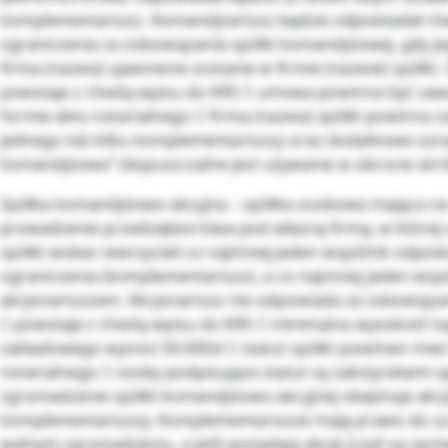
komplementariusz. Komandytariusz będzie odpowiadał ró
ograniczenia za zobowiązania spółki komandytowej, gdy j
firma (nazwa) ujawnione zostanie w firmie (nazwie) spółki. 
powstaje z chwilą wpisu do KRS  umowa powinna być zaw
formie aktu notarialnego  firma (nazwa) spółki powinna 
jednego lub kilku komplementariuszy oraz dodatkowe ozna
komandytowa” (dopuszczalne jest używanie w obrocie skrót
Spółka komandytowo-akcyjna – spółka osobowa mająca na
prowadzenie przedsiębiorstwa pod własną firmą, w której
spółki wobec wierzycieli co najmniej jeden wspólnik odpow
ograniczenia (komplementariusz), a co najmniej jeden wspó
akcjonariuszem. Akcjonariusz nie odpowiada za zobowiązan
 powstaje z chwilą wpisu do KRS  minimalna wysokość ka
zakładowego wynosi 50.000zł  statut spółki powinien mie
notarialnego  osoby podpisujące statut są założycielami s
zgromadzenie spółki komandytowo-akcyjnej obejmuje akcjo
komplementariuszy. Komplementariusze mają prawo do uc
walnym zgromadzeniu, a jeśli posiadają akcje (czyli są zar