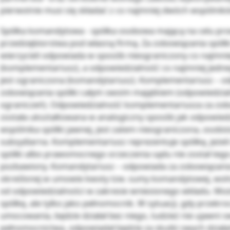
pierwotnie musi się składać z co najmniej dwóch wspólnik
Spółka komandytowa - spółka osobowa mającą na celu pr
przedsiębiorstwa pod własną firmą. Za zobowiązania spół
wierzycieli odpowiada w sposób nieograniczony co najmnie
(komplementariusz), a odpowiedzialność co najmniej jedn
jest ograniczona (komandytariusz). Komplementariusz – o
zobowiązania spółki całym swoim majątkiem (odpowiedzia
ograniczeń). Odpowiedzialność komplementariusza za zob
została ukształtowana w analogiczny sposób jak odpowied
wspólnika spółki jawnej, jest zatem nieograniczona, osobist
subsydiarna. Komplementariusz reprezentuje spółkę, jeże
spółki albo prawomocnego orzeczenia sądu nie został teg
pozbawiony. Komandytariusz – odpowiada za zobowiązania
określonej w umowie kwoty tzw. sumy komandytowej, woln
od odpowiedzialności w zakresie wniesionego wkładu. Mo
spółkę, ale tylko jako pełnomocnik. W sytuacji, gdy przekro
umocowania, będzie działał bez niego, tudzież nie ujawni 
pełnomocnictwa, odpowiadał będzie za skutki swych działa