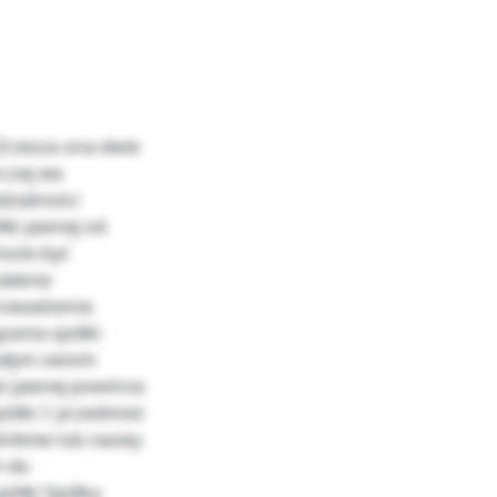
 Zrzesza ona dwie
rczej we
dzialności
łki jawnej od
może być
ałania
prowadzenia
zania spółki
całym swoim
i jawnej powinna
spółki  przedmiot
ólników lub nazwy
h do
półki Spółka