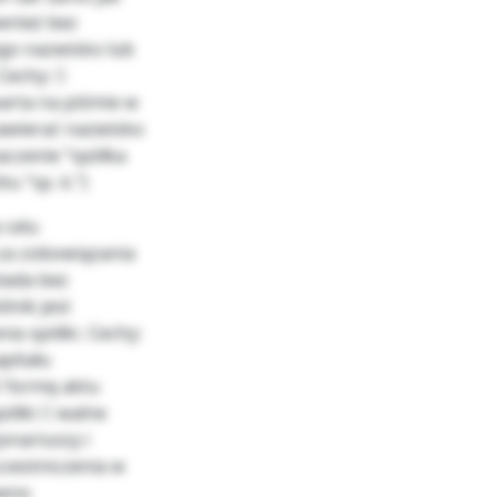
wnież bez
ego nazwisko lub
Cechy: 
arta na piśmie w
zawierać nazwisko
czenie “spółka
u “sp. k.”)
 celu
 za zobowiązania
iada bez
lnik jest
ia spółki. Cechy:
pitału
ć formę aktu
półki  walne
nariuszy i
zestniczenia w
ówno