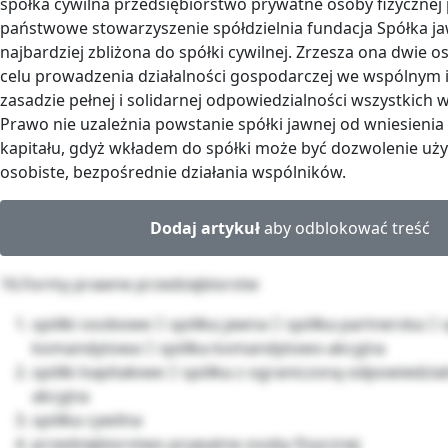
spółka cywilna przedsiębiorstwo prywatne osoby fizycznej
państwowe stowarzyszenie spółdzielnia fundacja Spółka ja
najbardziej zbliżona do spółki cywilnej. Zrzesza ona dwie o
celu prowadzenia działalności gospodarczej we wspólnym i
zasadzie pełnej i solidarnej odpowiedzialności wszystkich 
Prawo nie uzależnia powstanie spółki jawnej od wniesieni
kapitału, gdyż wkładem do spółki może być dozwolenie uży
osobiste, bezpośrednie działania wspólników.
Dodaj artykuł
aby odblokować treść
16.Formy prawne przedsiębiorstw
spółki osobowe  spółka jawna  spółka partnerska  
komandytowa  spółka komandytowo-akcyjna
spółki kapitałowe  spółka z ograniczoną odpowiedzial
akcyjna
spółka cywilna
przedsiębiorstwo prywatne osoby fizycznej