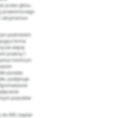
eż prawo głosu,
ocy prawomocnego
 akcjonariusz
elnym podmiotem
ępująca forma
ną lub więcej
ość prawną 
 wynosi minimum
 swoim
łki posiada
łki, podejmuje
 Zgromadzenie
yłączenie
ważnych powodów
 do KRS, kapitał