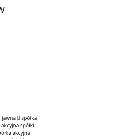
w
 jawna  spółka
akcyjna spółki
półka akcyjna