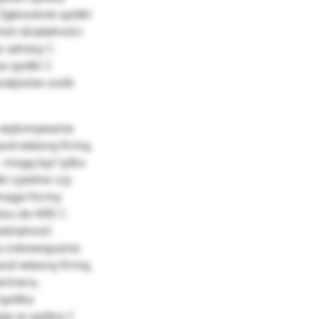
głoszenie spółki
iot działalności
z adresy 
 spółki 
podpisów osób
lu wykonywania
od własną firmą.
– mogą być tylko
ki cywilne czy
ymaga formy
isu do KRS 
dzialność
a zobowiązania
pod własną firmą,
rtnera,
“spółka
go w spółce 