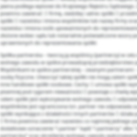
jawna podlega wpisowi do Krajowego Rejestru Sądowego. Z
powinno zawierać:  firmę, siedzibę i adres spółki  przedm
spółki  nazwiska i imiona wspólników lub nazwy firmy ora
nazwiska i imiona osób upoważnionych do reprezentowania
złożone wobec sądu lub notarialnie poświadczone wzory 
uprawnionych do reprezentowania spółki
Spółka partnerska – tworzą ją wspólnicy (partnerzy) w ce
wolnego zawodu w spółce prowadzącej przedsiębiorstwo p
Wspólnikami w spółce partnerskiej – zwanymi partnerami 
osoby fizyczne. Utworzyć takiej spółki nie mogą zatem spół
inne handlowe spółki osobowe. Cechy:  umowa spółki w
pisemnej pod rygorem nieważności  powstaje z chwilą wp
celem spółki jest wykonywanie wolnego zawodu  odpowie
wspólników jest ograniczona tzn. partner nie odpowiada z
spółki wynikające z działalności innych partnerów  działa 
 firma powinna zawierać nazwisko co najmniej jednego pa
dodatkowe oznaczenie “i partner” bądź “i partnerzy” albo 
partnerska” oraz określenie wolnego zawodu wykonywane