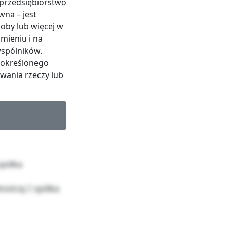
 przedsiębiorstwo
wna – jest
soby lub więcej w
mieniu i na
wspólników.
a określonego
wania rzeczy lub
spółka
nością  spółka