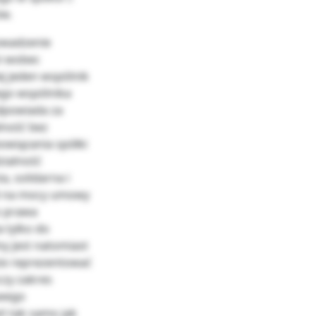
ów.
owadzenie
ki wobec
j jeden wspólnik
ego wspólnika
dpowiada za
lność bez
owiązania spółki
zialność
a, solidarna i
li na mocy umowy
o prawa
 tylko do
y jest natomiast
że reprezentować
czy zakres
swego
ń tak samo jak