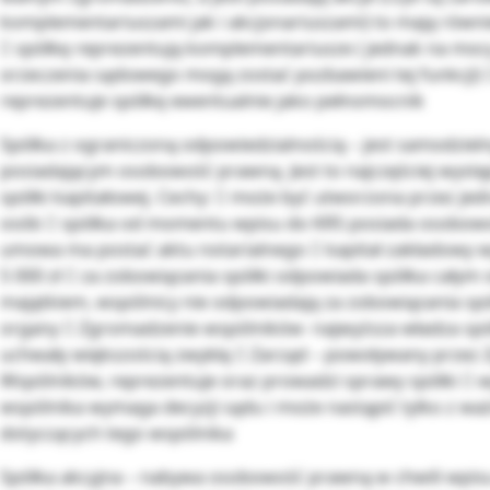
komplementariuszami jak i akcjonariuszami) to mają równi
 spółkę reprezentują komplementariusze ( jednak na m
orzeczenia sądowego mogą zostać pozbawieni tej funkcji) 
reprezentuje spółkę ewentualnie jako pełnomocnik
Spółka z ograniczoną odpowiedzialnością – jest samodzi
posiadającym osobowość prawną. Jest to najczęściej wyst
spółki kapitałowej. Cechy:  może być utworzona przez jed
osób  spółka od momentu wpisu do KRS posiada osobow
umowa ma postać aktu notarialnego  kapitał zakładowy
5 000 zł  za zobowiązania spółki odpowiada spółka całym
majątkiem, wspólnicy nie odpowiadają za zobowiązania spó
organy  Zgromadzenie wspólników- najwyższa władza spó
uchwały większością zwykłą  Zarząd – powoływany przez
Wspólników, reprezentuje oraz prowadzi sprawy spółki  w
wspólnika wymaga decyzji sądu i może nastąpić tylko z 
dotyczących tego wspólnika
Spółka akcyjna – nabywa osobowość prawną w chwili wpisu