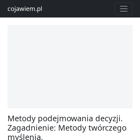
cojawiem.pl
Metody podejmowania decyzji.
Zagadnienie: Metody twórczego
myślenia.