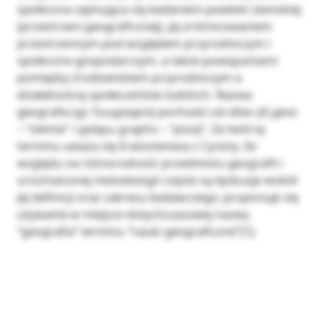
społeczna zajmująca się badaniem powłoki ziemskiej
(przestrzeni geograficznej), jej zróżnicowaniem
przestrzennym pod względem przyrodniczym i
społeczno-gospodarczym, a także powiązaniami
pomiędzy środowiskiem przyrodniczym a
działalnością społeczeństw ludzkich. Nazwa
geografia (gr. Γεωγραφία) pochodzi od słów γῆ geos
– “ziemia” i γράφω grapho – “piszę”. Za twórcę
terminu uważa się Eratostenesa z Cyreny. Ze
względu na różnorodność przedmiotu geografii i
urozmaiconej metodologii częste są dyskusje wokół
jej definicji oraz zakresu badawczego; proponuje się
używanie w miejsce dotychczasowej nazwy
“geografia” terminu “nauki geograficzne”[1].