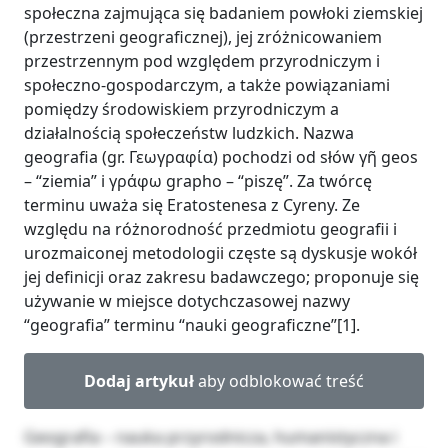
społeczna zajmująca się badaniem powłoki ziemskiej
(przestrzeni geograficznej), jej zróżnicowaniem
przestrzennym pod względem przyrodniczym i
społeczno-gospodarczym, a także powiązaniami
pomiędzy środowiskiem przyrodniczym a
działalnością społeczeństw ludzkich. Nazwa
geografia (gr. Γεωγραφία) pochodzi od słów γῆ geos
– “ziemia” i γράφω grapho – “piszę”. Za twórcę
terminu uważa się Eratostenesa z Cyreny. Ze
względu na różnorodność przedmiotu geografii i
urozmaiconej metodologii częste są dyskusje wokół
jej definicji oraz zakresu badawczego; proponuje się
używanie w miejsce dotychczasowej nazwy
“geografia” terminu “nauki geograficzne”[1].
Dodaj artykuł
aby odblokować treść
Geografia – nauka przyrodnicza, humanistyczna i