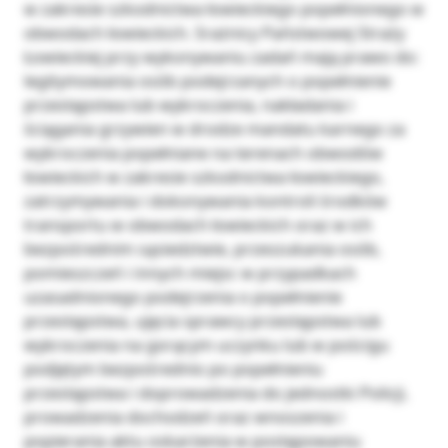
w zakresie szkodnictwa łowieckiego popełnionego w
obwodach łowieckich. Srażnicy Państwowej Straży
Łowieckiej przy wykonywaniu zadań mają prawo do:
legitymowania osób podejrzanych o popełnienie
przestępstwa lub wykroczenia, nakładania i
ściągania grzywien w drodze mandatu karnego za
wykroczenia popełniane na terenach obwodów
łowieckich w zakresie szkodnictwa łowieckiego,
zatrzymywania i dokonywania kontroli środków
transportu w obwodach łowieckich oraz w ich
bezpośrednim sąsiedztwie, przeszukania osób,
pomieszczeń i innych miejsc w przypadkach
uzasadnionego podejrzenia o popełnienie
przestępstwa, ujęcia sprawcy przestępstwa lub
wykroczenia na gorącym uczynku lub w pościgu
podjętym bezpośrednio po popełnieniu
przestępstwa i doprowadzenia do jednostki Policji,
prowadzenia dochodzeń oraz wnoszenia i
popierania aktu oskarżenia w postępowaniu