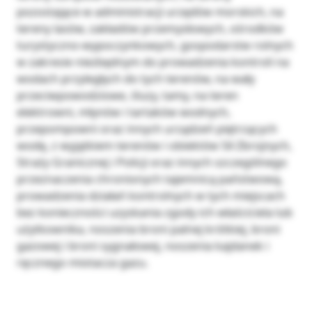
pozostające w administracji urzędów morskich, na
tereny lasów, zakładów przemysłowych, ośrodków
turystyczno-wypoczynkowych, gospodarstw rolnych
w zakresie niezbędnym do prowadzenia kontroli na
wodach przyległych do tych terenów, na wały
przeciwpowodziowe, śluzy, tamy, na teren
elektrowni, młynów i tartaków wodnych,
przepompowni oraz innych urządzeń piętrzących
wodę, z wyjątkiem terenów i obiektów Sił Zbrojnych,
Straży Granicznej i Policji oraz innych szczególnego
przeznaczenia chronionych tajemnicą państwową,
prowadzenia działań kontrolnych w tych miejscach
bez konieczności uzyskania zgody ich właściciela lub
użytkownika, noszenia broni palnej krótkiej, broni
gazowej i broni sygnałowej, noszenia kajdanek i
ręcznego miotacza gazu.