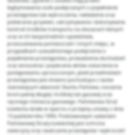
służbowe, zgodnie z ustawa mają prawo:
legitymowania osób podejrzanych o popełnienie
przestępstwa lub wykroczenia, nakładania oraz
pobierania grzywien, zatrzymywania i dokonywania
kontroli środków transportu na obszarach leśnych
oraz w ich bezpośrednim sąsiedztwie,
przeszukiwania pomieszczeń i innych miejsc, w
przypadkach uzasadnionego podejrzenia o
popełnienie przestępstwa, prowadzenia dochodzeń
oraz wnoszenia i popierania aktów oskarżenia w
postępowaniu uproszczonym, jeżeli przedmiotem
przestępstwa jest drewno pochodzące z lasów
stanowiących własność Skarbu Państwa, noszenia
broni palnej długiej i krótkiej lub gazowej oraz
ręcznego miotacza gazowego. Państwowa Straż
Łowiecka działa w oparciu o przepisy ustawy z dnia
13 października 1995r. Podstawowym zadaniem
Państwowej Straży Łowieckiej jest ochrona
zwierzyny oraz zwalczanie przestępstw i wykroczeń