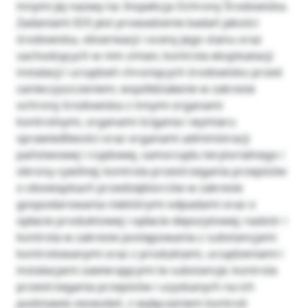
innymi jej nazwę na: Inspekcja Ochrony Środowiska.
Zadaniami IOS jest prowadzenie badań jakości
środowiska, obserwacji i oceny jego stanu oraz
zachodzących w nim zmian; kontrola eksploatacji
instalacji i urządzeń chroniących środowisko przed
zanieczyszczeniem; współdziałanie w zakresie
ochrony środowiska z innymi organami
kontrolnymi, organami ścigania i wymiaru
sprawiedliwości oraz organami administracji
państwowej i rządowej, samorządu terytorialnego i
obrony cywilnej; kontrola przestrzegania przepisów
o obowiązkach przedsiębiorców w zakresie
gospodarowania niektórymi odpadami oraz o
opłacie produktowej i opłacie depozytowej; nadzór i
kontrola w zakresie postępowania z substancjami
kontrolowanymi oraz z produktami, urządzeniami i
instalacjami zawierającymi te substancje; kontrola
przestrzegania przepisów i uzyskanych na ich
podstawie zezwoleń, z wyłączeniem kontroli