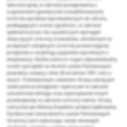
laboratoryjnej, w zakresie postępowania z
organizmami genetycznie zmodyfikowanymi;
kontrola wyrobów wprowadzonych do obrotu,
podlegających ocenie zgodności, w zakresie
spełniania przez nie zasadniczych wymagań
dotyczących ochrony środowiska, określonych w
przepisach odrębnych; kontrola przestrzegania
przepisów o recyklingu pojazdów wycofanych z
eksploatacji. Służba Leśna to organ odpowiedzialny
za ład i porządek na terenie Lasów Państwowych
powołany ustawą z dnia 28 września 1991 roku o
lasach. Podstawowym zadaniem Straży Leśnej jest
zwalczanie przestępstw i wykroczeń w zakresie
szkodnictwa leśnego oraz wykonywanie innych
przedsięwzięć w zakresie ochrony mienia. Strażą
Leśną kieruje Główny Inspektor podporządkowany
Dyrektorowi Generalnemu Lasów Państwowych.
Strażnicy Leśni wykonując swoje obowiązki