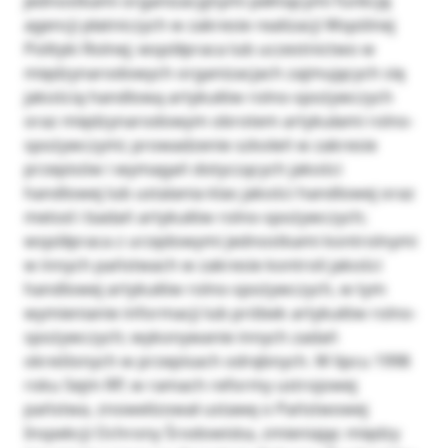
jednostkami organizacyjnymi pełniącymi funkcję
agencji płatniczych w zakresie realizacji Wspólnej
Polityki Rolnej; współpraca lub uczestnictwo w
międzynarodowych organizacjach zajmujących się
jakością handlową artykułów rolno-spożywczych
oraz międzynarodowym obrotem artykułami rolno-
spożywczymi; prowadzenie szkoleń w zakresie
przepisów i wymagań dotyczących jakości
handlowej lub ustalania klas jakości handlowej oraz
metod i badań artykułów rolno-spożywczych;
współpraca z urzędowymi jednostkami kontrolnymi
w innych państwach w zakresie kontroli jakości
handlowej artykułów rolno-spożywczych, w tym
wymienianie informacji lub próbek artykułów rolno-
spożywczych; wykonywanie innych zadań
określonych w przepisach odrębnych. W lipcu 1998
roku Sejm RP, w ramach reformy ustrojowej
państwa, znowelizował ustawę o Państwowej
Inspekcji Ochrony Środowiska, zmieniając między