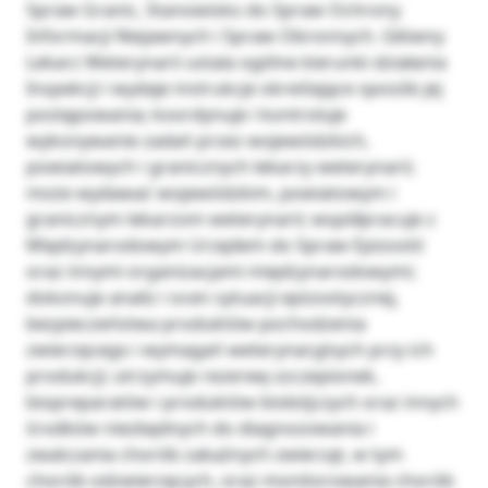
Spraw Granic, Stanowisko do Spraw Ochrony
Informacji Niejawnych i Spraw Obronnych. Główny
Lekarz Weterynarii ustala ogólne kierunki działania
Inspekcji i wydaje instrukcje określające sposób jej
postępowania; koordynuje i kontroluje
wykonywanie zadań przez wojewódzkich,
powiatowych i granicznych lekarzy weterynarii;
może wydawać wojewódzkim, powiatowym i
granicznym lekarzom weterynarii; współpracuje z
Międzynarodowym Urzędem do Spraw Epizootii
oraz innymi organizacjami międzynarodowymi;
dokonuje analiz i ocen sytuacji epizootycznej,
bezpieczeństwa produktów pochodzenia
zwierzęcego i wymagań weterynaryjnych przy ich
produkcji; utrzymuje rezerwę szczepionek,
biopreparatów i produktów biobójczych oraz innych
środków niezbędnych do diagnozowania i
zwalczania chorób zakaźnych zwierząt, w tym
chorób odzwierzęcych, oraz monitorowania chorób