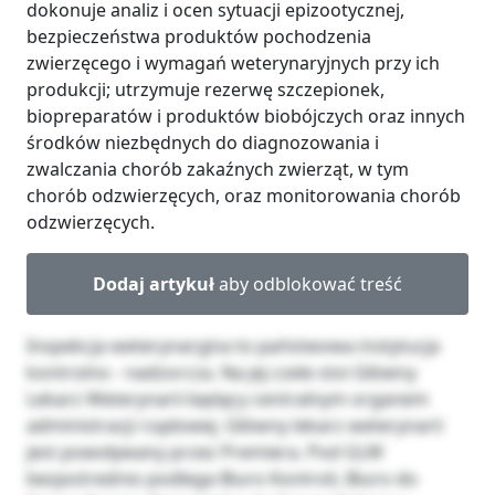
dokonuje analiz i ocen sytuacji epizootycznej,
bezpieczeństwa produktów pochodzenia
zwierzęcego i wymagań weterynaryjnych przy ich
produkcji; utrzymuje rezerwę szczepionek,
biopreparatów i produktów biobójczych oraz innych
środków niezbędnych do diagnozowania i
zwalczania chorób zakaźnych zwierząt, w tym
chorób odzwierzęcych, oraz monitorowania chorób
odzwierzęcych.
Dodaj artykuł
aby odblokować treść
Inspekcja weterynaryjna to państwowa instytucja
kontrolno - nadzorcza. Na jej czele stoi Główny
Lekarz Weterynarii będący centralnym organem
administracji rządowej. Główny lekarz weterynarii
jest powoływany przez Premiera. Pod GLW
bezpośrednio podlega Biuro Kontroli, Biuro do