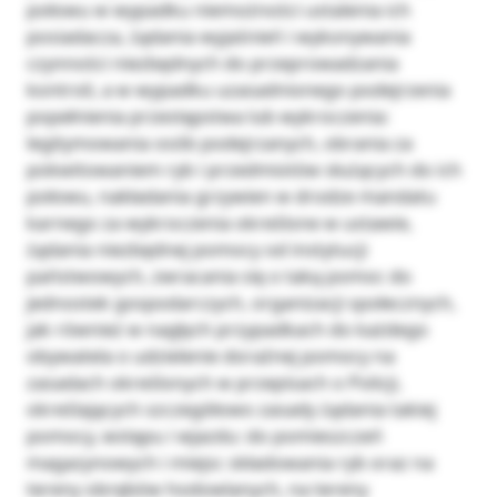
połowu w wypadku niemożności ustalenia ich
posiadacza, żądania wyjaśnień i wykonywania
czynności niezbędnych do przeprowadzania
kontroli, a w wypadku uzasadnionego podejrzenia
popełnienia przestępstwa lub wykroczenia:
legitymowania osób podejrzanych, obrania za
pokwitowaniem ryb i przedmiotów służących do ich
połowu, nakładania grzywien w drodze mandatu
karnego za wykroczenia określone w ustawie,
żądania niezbędnej pomocy od instytucji
państwowych, zwracania się o taką pomoc do
jednostek gospodarczych, organizacji społecznych,
jak również w nagłych przypadkach do każdego
obywatela o udzielenie doraźnej pomocy na
zasadach określonych w przepisach o Policji,
określających szczegółowo zasady żądania takiej
pomocy, wstępu i wjazdu: do pomieszczeń
magazynowych i miejsc składowania ryb oraz na
tereny obrębów hodowlanych, na tereny