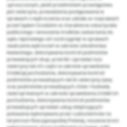
uproszczonym, jeżeli przedmiotem przestępstwa
jest zwierzyna, prowadzenia postępowania w
sprawach o wykroczenia oraz udziału w rozprawach
przed Sądem Grodzkim w charakterze oskarżyciela
publicznego i wnoszenia środków zaskarżania do
sądu rejonowego od rozstrzygnięć w sprawach
zwalczania wykroczeń w zakresie szkodnictwa
łowieckiego, dokonywania kontroli podmiotów
prowadzących skup, przerób i sprzedaż tusz
zwierzyny lub ich części w zakresie sprawdzenia
źródeł jej pochodzenia, dokonywania kontroli
podmiotów prowadzących obrót zwierzyną żywą
oraz podmiotów prowadzących chów i hodowlę
zwierząt łownych w zakresie sprawdzenia źródeł ich
pochodzenia, dokonywania kontroli podmiotów
prowadzących sprzedaż usług obejmujących
polowania wykonywane przez cudzoziemców na
terytorium Rzeczypospolitej Polskiej, noszenia broni