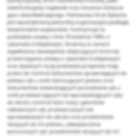
palnej bojowej, broni myśliwskiej śrutowej, pałki
wielofunkcyjnej i kajdanek oraz noszenia miotacza
gazu obezwładniającego. Państwowa Straż Rybacka
jest wyodrębnioną jednostką organizacyjna podległą
bezpośrednio wojewodzie. Funkcjonuje na
podstawie ustawy z dnia 18 kwietnia 1985r. o
rybactwie śródlądowym. Strażnicy w ramach
wypełniania obowiązków obejmujących kontrolę
przestrzegania ustawy o rybactwie śródlądowym
oraz wydanych na jej podstawie przepisów mają
prawo do: kontroli dokumentów uprawniających do
połowu ryb u osób dokonujących połowu oraz
dokumentów stwierdzających pochodzenie ryb u
osób przetwarzających lub wprowadzających ryby
do obrotu, kontroli ilości masy i gatunków
odłowionych ryb, przetwarzanych lub
wprowadzanych do obrotu oraz przedmiotów
służących do ich połowu, zabezpieczenia
porzuconych ryb i przedmiotów służących do ich