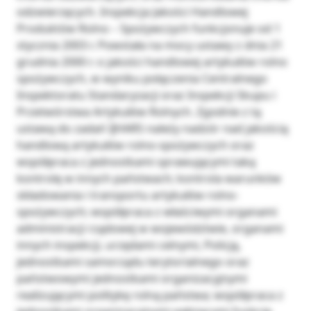
odzwierzęcych. Inspekcja Jakości Handlowej
Produktów Rolno – Spożywczych funkcjonuje od 1
stycznia 2003 r. Powstała na mocy ustawy z dnia 21
grudnia 2000 r. o jakości handlowej artykułów rolno
spożywczych, w wyniku połączenia Centralnego
Inspektoratu Standaryzacji oraz Inspekcji Skupu i
Przetwórstwa Artykułów Rolnych. Zgodnie z tą
ustawą do zadań IJHARS należy nadzór nad jakością
handlową artykułów rolno-spożywczych oraz
współpraca z jednostkami sprawującymi taką
kontrolę w innych państwach; kontrola warunków
składowania i transportu artykułów rolno-
spożywczych; współpraca z właściwymi organami
administracji rządowej w województwie, organami
innych inspekcji, urzędami celnymi, Policją,
jednostkami samorządu terytorialnego oraz
państwowymi jednostkami organizacyjnymi
realizującymi politykę rolną państwa; współpraca z