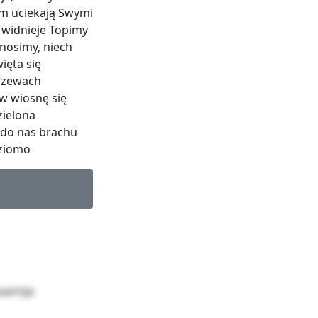
m uciekają Swymi
 widnieje Topimy
ynosimy, niech
ięta się
drzewach
 w wiosnę się
zielona
a do nas brachu
oziomo
aamija