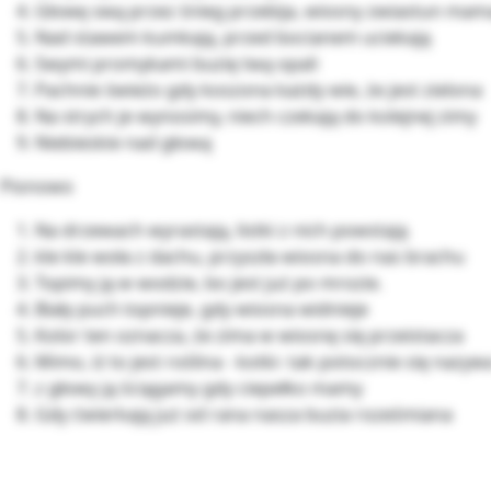
Głowę swą przez śnieg przebija, wiosny zwiastun mam
Nad stawem kumkają, przed bocianem uciekają
Swymi promykami buzię twą opali
Pachnie świeżo gdy koszona każdy wie, że jest zielona
Na strych je wynosimy, niech czekają do kolejnej zimy
Niebieskie nad głową
Pionowo
Na drzewach wyrastają, listki z nich powstają
kle kle woła z dachu, przyszła wiosna do nas brachu
Topimy ją w wodzie, bo jest już po mrozie.
Biały puch topnieje, gdy wiosna widnieje
Kolor ten oznacza, że zima w wiosnę się przeistacza
Mimo, iż to jest roślina - kotki- tak potocznie się nazyw
z głowy ją ściągamy gdy ciepełko mamy
Gdy ćwierkają już od rana nasza buzia roześmiana