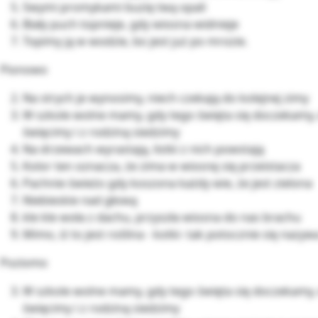
Swymi promykami buzię twą opali
Biały puch topnieje, gdy wiosna widnieje
Topimy ją w wodzie, bo jest już po mrozie.
Pionowo
Na strych je wynosimy, niech czekają do kolejnej zimy
W szkole wolne mamy, gdy tego święta się doczekamy, 
święcimy i z rodziną siedzimy
Na drzewach wyrastają, listki z nich powstają
Kolor ten oznacza, że zima w wiosnę się przeistacza
Pachnie świeżo gdy koszona każdy wie, że jest zielona
Niebieskie nad głową
kle kle woła z dachu, przyszła wiosna do nas brachu
Mimo, iż to jest roślina - kotki- tak potocznie się nazyw
Poziomo
W szkole wolne mamy, gdy tego święta się doczekamy, 
święcimy i z rodziną siedzimy