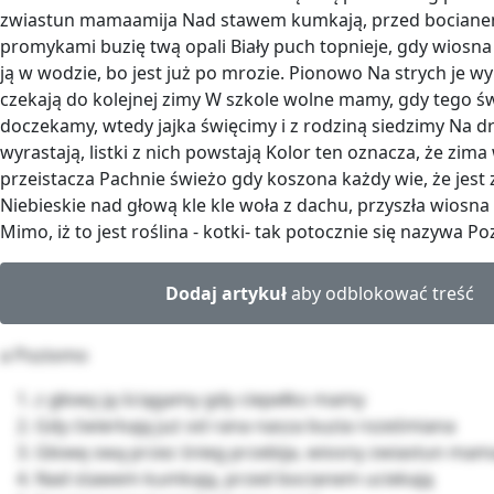
zwiastun mamaamija Nad stawem kumkają, przed bociane
promykami buzię twą opali Biały puch topnieje, gdy wiosna
ją w wodzie, bo jest już po mrozie. Pionowo Na strych je w
czekają do kolejnej zimy W szkole wolne mamy, gdy tego św
doczekamy, wtedy jajka święcimy i z rodziną siedzimy Na 
wyrastają, listki z nich powstają Kolor ten oznacza, że zima
przeistacza Pachnie świeżo gdy koszona każdy wie, że jest 
Niebieskie nad głową kle kle woła z dachu, przyszła wiosn
Mimo, iż to jest roślina - kotki- tak potocznie się nazywa P
Dodaj artykuł
aby odblokować treść
a Poziomo
z głowy ją ściągamy gdy ciepełko mamy
Gdy ćwierkają już od rana nasza buzia roześmiana
Głowę swą przez śnieg przebija, wiosny zwiastun mam
Nad stawem kumkają, przed bocianem uciekają