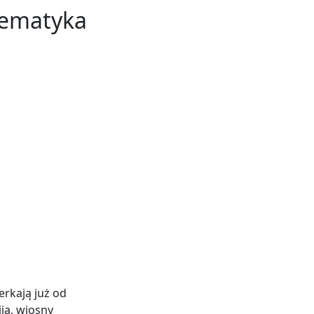
 tematyka
rkają już od
ja, wiosny