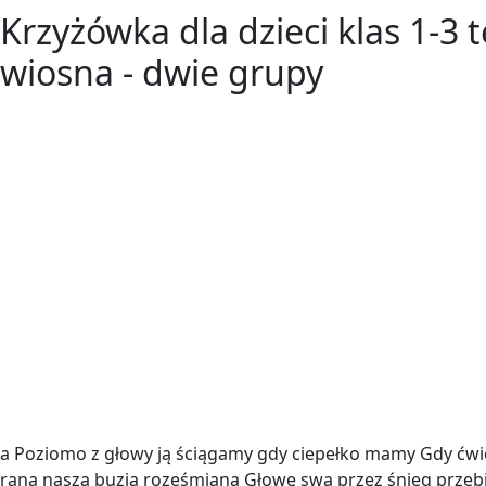
Krzyżówka dla dzieci klas 1-3
wiosna - dwie grupy
a Poziomo z głowy ją ściągamy gdy ciepełko mamy Gdy ćwie
rana nasza buzia roześmiana Głowę swą przez śnieg przebi