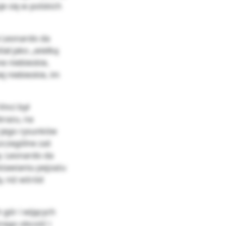
je się w polskich
e Leonardo da
lał jako „wielką
e niebieskie,
j niebieskie, im
inci był
brazu, na
e jego rysunków
szczególne zaś
y. Leonardo da
stawianiu pejzażu
y, niż wśród
 gór i wijących
órego obcość i