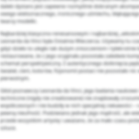
daleki dystans jest zapewne rozmyślnie dobranym akom
owego wieloznacznego, ironicznego uśmiechu, błąkającego 
twarzy modelki.
Najbardziej klasyczno-renesansowym i najbardziej „włoski
Leonarda da Vinci była Ostatnia Wieczerza. Używamy tu cz
gdyż dzieło to uległo tak dużym zniszczeniom i tylekrotnie 
restaurowane, że z jego oryginału pozostała zaledwie kom
schemat perspektywiczny. Z autentycznego dotknięcia pędz
świateł, cieni, kolorów, fizjonomii postaci nie pozostało nic
pierwotnym.
Głód poznawczy Leonarda da Vinci, jego badania naukowe 
techniczne (nigdy nie zrealizowane) nie znajdowały zrozum
współczesnych i nie budziły w nich specjalnej ciekawości – 
pewną nieufność. Podziwiano jednak jego mądrość, ale wi
przede wszystkim artystę i uważano, że za mało czasu pośw
sztuce.