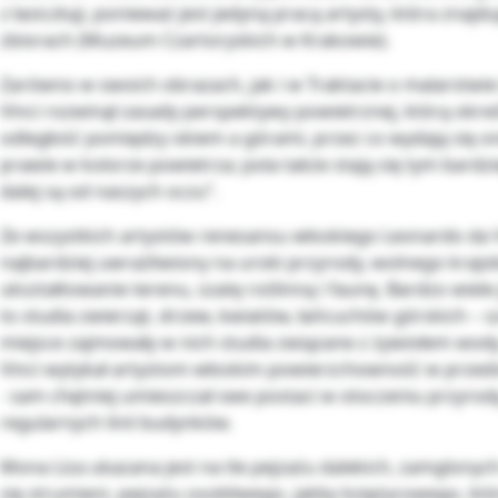
z łasiczką), ponieważ jest jedyną pracą artysty, która znajdu
zbiorach (Muzeum Czartoryskich w Krakowie).
Zarówno w swoich obrazach, jak i w Traktacie o malarstwi
Vinci rozwinął zasady perspektywy powietrznej, którą okreś
odległość pomiędzy okiem a górami, przez co wydają się on
prawie w kolorze powietrza; pola także stają się tym bardzie
dalej są od naszych oczu”.
Ze wszystkich artystów renesansu włoskiego Leonardo da V
najbardziej uwrażliwiony na uroki przyrody, wolnego krajo
ukształtowanie terenu, szatę roślinną i faunę. Bardzo wiel
to studia zwierząt, drzew, kwiatów, łańcuchów górskich – 
miejsce zajmowały w nich studia związane z żywiołem wod
Vinci wytykał artystom włoskim powierzchowność w przed
- sam chętniej umieszczał swe postaci w otoczeniu przyrod
regularnych linii budynków.
Mona Liza ukazana jest na tle pejzażu dalekich, zamglonych
się strumieni, pejzażu osobliwego, jakby księżycowego, kt