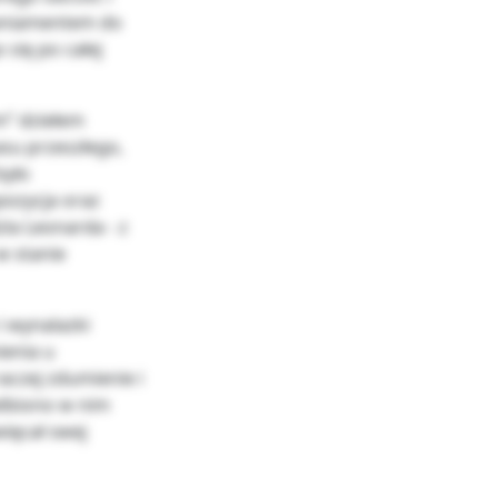
paniamentem do
się po całej
m” dziełem
asu przeszłego,
było
pozycja oraz
la Leonarda - z
 w stanie
i wynalazki
ienia u
raczej zdumienie i
elbiono w nim
ięcał swej