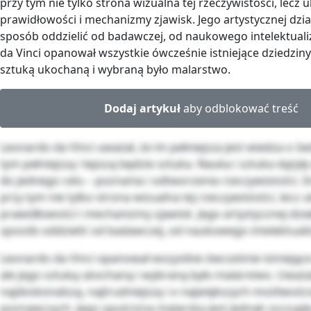
przy tym nie tylko strona wizualna tej rzeczywistości, lecz 
prawidłowości i mechanizmy zjawisk. Jego artystycznej dzia
sposób oddzielić od badawczej, od naukowego intelektual
da Vinci opanował wszystkie ówcześnie istniejące dziedziny 
sztuką ukochaną i wybraną było malarstwo.
Dodaj artykuł
aby odblokować treść
Leonardo da Vinci uważał, że im pełniejsza jest wiedza o świ
tym pełniejszą i lepszą będzie sztuka. Nauka i sztuka dążyły
do jednego celu – poznania i odtworzenia rzeczywistości. 
przy tym nie tylko strona wizualna tej rzeczywistości, lecz 
prawidłowości i mechanizmy zjawisk. Jego artystycznej dzia
sposób oddzielić od badawczej, od naukowego intelektual
Leonardo da Vinci opanował wszystkie ówcześnie istniejące 
ale jego sztuką ukochaną i wybraną było malarstwo. Uważał
najdoskonalszą, najtrudniejszą i o największych możliwośc
poznawczych. Jego spuścizna malarska jest jednak szczupła