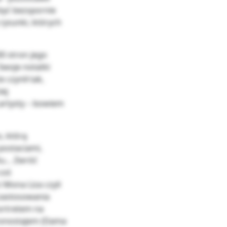
 być bezspornie
rysunki, których
0 stron jego
Swoje notatki
 czynił tak,
iej
artysty – bowiem
, którą
 postaciami,
tu… Zwróć
 coś
Mona Liza czyli
 zastosowania
ortretem na
gronostajem (Dama