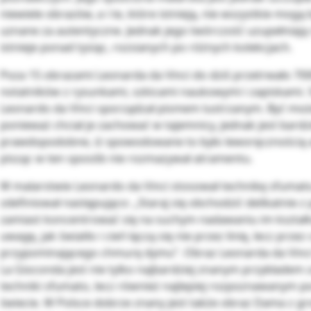
niewiele obrazów, a i te, które istnieją, nie wszystkie mogą
uznane za autentyczne. Jednak jego twórczość uzupełniają 
istnieje ponad tysiąc, rozsianych po różnych kolekcjach.
Poza 15 obrazami Leonarda da Vinci do dziś przetrwało 700
notatników z rysunkami, szkicami naukowymi i zapiskami. 
Leonardo da Vinci sporządzał pismem lustrzanym. Być może
ponieważ chciał je zachować w tajemnicy, jednak jest bardz
prawdopodobne, iż spowodowane to było leworęcznością 
pisząc w ten sposób nie rozmazywał atramentu.
W malarstwie Leonardo da Vinci stosował technikę sfumato
zdefiniował następująco: „Staraj się obchodzić delikatnie z
zamiast koncentrować się na suchym nadawaniu im kształ
uwagę, jak światło i cień łączą się nie przez linię, lecz przez
przypominającego chmurę dymu”. Obraz Leonarda da Vinci 
La Gioconda jest nie tylko najbardziej znanym przykładem
techniki sfumato, lecz również najlepiej rozpoznawanym p
świecie. W Polsce dobrze znany jest także obraz Dama z 