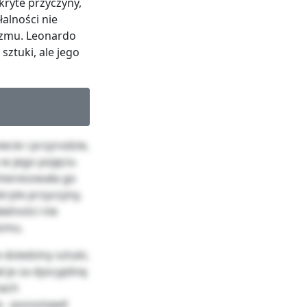
ukryte przyczyny,
łalności nie
izmu. Leonardo
sztuki, ale jego
ecie i przyrodzie,
 w jego pojęciu
Interesowała go
ukryte przyczyny,
łalności nie
izmu.
dziedziny sztuki,
 je za dyscyplinę
iach
 - pozostawił