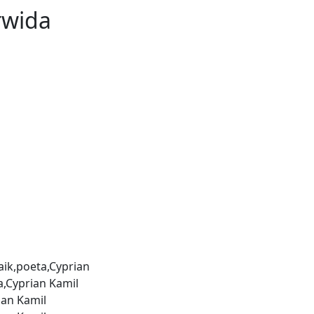
rwida
aik,poeta,Cyprian
a,Cyprian Kamil
ian Kamil