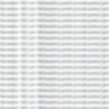
Norwid(ur 1821,zm 1883)wybitny polski prozaik,poeta,Cypr
Norwid(ur 1821,zm 1883)wybitny polski prozaik,poeta,Cypr
Norwid(ur 1821,zm 1883)wybitny polski prozaik,poeta,Cypr
Norwid(ur 1821,zm 1883)wybitny polski prozaik,poeta,Cypr
Norwid(ur 1821,zm 1883)wybitny polski prozaik,poeta,Cypr
Norwid(ur 1821,zm 1883)wybitny polski prozaik,poeta,Cypr
Norwid(ur 1821,zm 1883)wybitny polski prozaik,poeta,Cypr
Norwid(ur 1821,zm 1883)wybitny polski prozaik,poeta,Cypr
Norwid(ur 1821,zm 1883)wybitny polski prozaik,poeta,Cypr
Norwid(ur 1821,zm 1883)wybitny polski prozaik,poeta,Cypr
Norwid(ur 1821,zm 1883)wybitny polski prozaik,poeta,Cypr
Norwid(ur 1821,zm 1883)wybitny polski prozaik,poeta,Cypr
Norwid(ur 1821,zm 1883)wybitny polski prozaik,poeta,Cypr
Norwid(ur 1821,zm 1883)wybitny polski prozaik,poeta,Cypr
Norwid(ur 1821,zm 1883)wybitny polski prozaik,poeta,Cypr
Norwid(ur 1821,zm 1883)wybitny polski prozaik,poeta,Cypr
Norwid(ur 1821,zm 1883)wybitny polski prozaik,poeta,Cypr
Norwid(ur 1821,zm 1883)wybitny polski prozaik,poeta,Cypr
Norwid(ur 1821,zm 1883)wybitny polski prozaik,poeta,Cypr