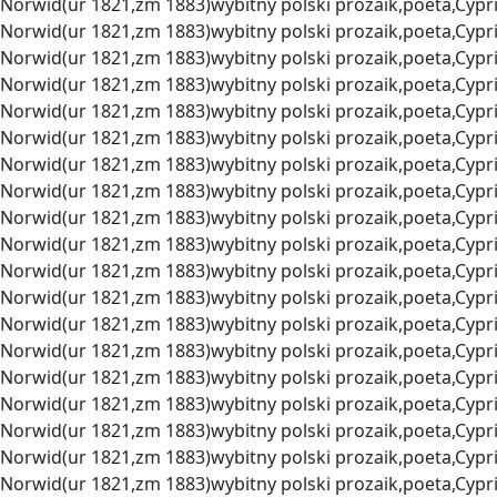
Norwid(ur 1821,zm 1883)wybitny polski prozaik,poeta,Cypr
Norwid(ur 1821,zm 1883)wybitny polski prozaik,poeta,Cypr
Norwid(ur 1821,zm 1883)wybitny polski prozaik,poeta,Cypr
Norwid(ur 1821,zm 1883)wybitny polski prozaik,poeta,Cypr
Norwid(ur 1821,zm 1883)wybitny polski prozaik,poeta,Cypr
Norwid(ur 1821,zm 1883)wybitny polski prozaik,poeta,Cypr
Norwid(ur 1821,zm 1883)wybitny polski prozaik,poeta,Cypr
Norwid(ur 1821,zm 1883)wybitny polski prozaik,poeta,Cypr
Norwid(ur 1821,zm 1883)wybitny polski prozaik,poeta,Cypr
Norwid(ur 1821,zm 1883)wybitny polski prozaik,poeta,Cypr
Norwid(ur 1821,zm 1883)wybitny polski prozaik,poeta,Cypr
Norwid(ur 1821,zm 1883)wybitny polski prozaik,poeta,Cypr
Norwid(ur 1821,zm 1883)wybitny polski prozaik,poeta,Cypr
Norwid(ur 1821,zm 1883)wybitny polski prozaik,poeta,Cypr
Norwid(ur 1821,zm 1883)wybitny polski prozaik,poeta,Cypr
Norwid(ur 1821,zm 1883)wybitny polski prozaik,poeta,Cypr
Norwid(ur 1821,zm 1883)wybitny polski prozaik,poeta,Cypr
Norwid(ur 1821,zm 1883)wybitny polski prozaik,poeta,Cypr
Norwid(ur 1821,zm 1883)wybitny polski prozaik,poeta,Cypr