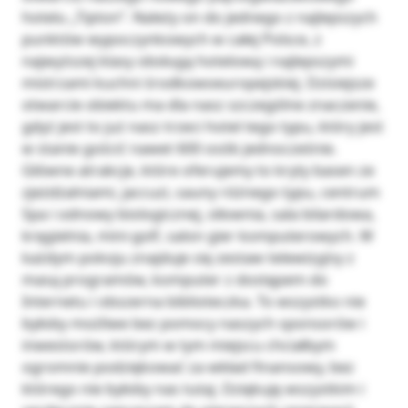
hotelu „Tipton”. Należy on do jednego z najlepszych
punktów wypoczynkowych w całej Polsce, z
najwyższej klasy obsługą hotelową i najlepszymi
mistrzami kuchni środkowoeuropejskiej. Dzisiejsze
otwarcie obiektu ma dla nasz szczególne znaczenie,
gdyż jest to już nasz trzeci hotel tego typu, który jest
w stanie gościć nawet 600 osób jednocześnie.
Główne atrakcje, które oferujemy to kryty basen ze
zjeżdżalniami, jaccuzi, sauny różnego typu, centrum
Spa i odnowy biologicznej, siłownia, sala bilardowa,
kręgielnia, mini-golf, salon gier komputerowych. W
każdym pokoju znajduje się zestaw telewizyjny z
masą programów, komputer z dostępem do
Internetu i obszerna biblioteczka. To wszystko nie
byłoby możliwe bez pomocy naszych sponsorów i
inwestorów, którym w tym miejscu chciałbym
ogromnie podziękować za wkład finansowy, bez
którego nie byłoby nas tutaj. Dziękuję wszystkim i