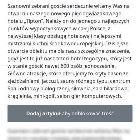
Szanowni zebrani goście serdecznie witamy Was na
otwarciu naszego nowego pięciogwiazdkowego
hotelu „Tipton”. Należy on do jednego z najlepszych
punktów wypoczynkowych w całej Polsce, z
najwyższej klasy obsługą hotelową i najlepszymi
mistrzami kuchni środkowoeuropejskiej. Dzisiejsze
otwarcie obiektu ma dla nasz szczególne znaczenie,
gdyż jest to już nasz trzeci hotel tego typu, który jest
w stanie gościć nawet 600 osób jednocześnie.
Główne atrakcje, które oferujemy to kryty basen ze
zjeżdżalniami, jaccuzi, sauny różnego typu, centrum
Spa i odnowy biologicznej, siłownia, sala bilardowa,
kręgielnia, mini-golf, salon gier komputerowych.
Dodaj artykuł
aby odblokować treść
Szanowni zebrani goście serdecznie witamy Was na
otwarciu naszego nowego pięciogwiazdkowego