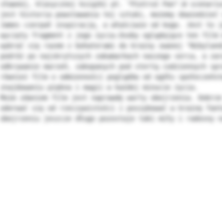
sławnej, klasycznej książki pt. "Piotruś Pan".W scenariu
jest historia powstawania tej sztuki, możemy dowiedzieć 
James czerpał inspirację, a właściwie od kogo. Jest to j
wycięty fragment z jego życia.Osoby oglądające ten film 
wybrać się razem z bohaterami do krainy zwanej "Nibyland
podróż po najskrytszych zakamarkach naszego serca, a zar
odkrywanie marzeń, zakopanych pod stertą codziennych spr
również film o odmienności poglądów od ogółu społeczeńst
znajdowaniu piękna i magii w każdej minucie życia.

Moim zdaniem film jest naprawdę warty obejrzenia. Dobrze
oderwać się od rzeczywistości i poszybować w krainę fant