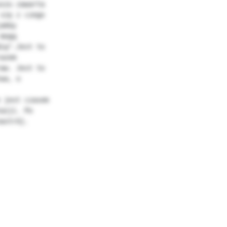
szu zawarta

się z czego

akby

mogą

ią".Jest to

azem

aw. Jest to

wa, o

 jest czasem

azji. Po
