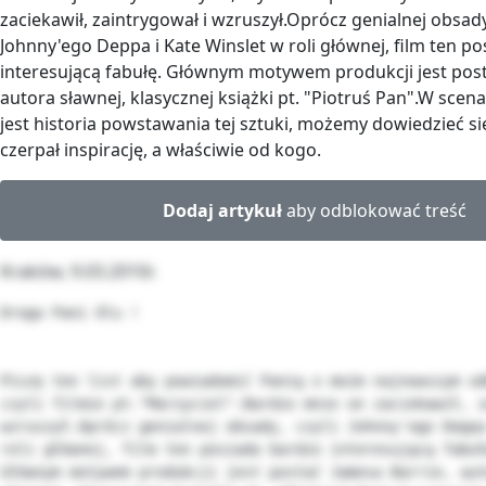
zaciekawił, zaintrygował i wzruszył.Oprócz genialnej obsady,
Johnny'ego Deppa i Kate Winslet w roli głównej, film ten p
interesującą fabułę. Głównym motywem produkcji jest post
autora sławnej, klasycznej książki pt. "Piotruś Pan".W scen
jest historia powstawania tej sztuki, możemy dowiedzieć si
czerpał inspirację, a właściwie od kogo.
Dodaj artykuł
aby odblokować treść
Kraków, 9.03.2010r.
Droga Pani Olu !

Piszę ten list aby powiadomić Panią o moim najnowszym od
czyli filmie pt."Marzyciel".Bardzo mnie on zaciekawił, z
wzruszył.Oprócz genialnej obsady, czyli Johnny'ego Deppa
roli głównej, film ten posiada bardzo interesującą fabuł
Głównym motywem produkcji jest postać Jamesa Barrie, aut