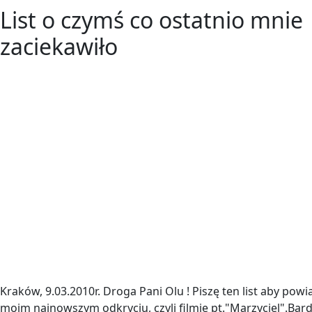
List o czymś co ostatnio mnie
zaciekawiło
Kraków, 9.03.2010r. Droga Pani Olu ! Piszę ten list aby pow
moim najnowszym odkryciu, czyli filmie pt."Marzyciel".Bar