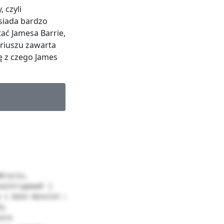
 czyli
osiada bardzo
ać Jamesa Barrie,
ariuszu zawarta
ę z czego James
kryciu,

aintrygował i

 i Kate Winslet w

ę.

ora
