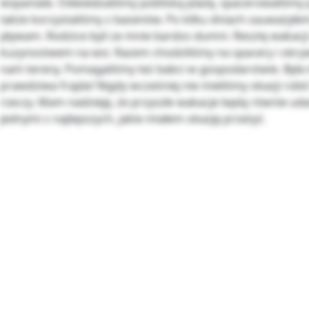
wspaniale. Odwiedzaliśmy pobliską plażę, spacerowaliśmy 
także korzystaliśmy z basenów. Po kilku dniach zauważyłem,
pływam. Rodzice byli ze mnie bardzo dumni. Resztę wakacji
kuzynostwem na wsi. Razem chodziliśmy na spacery i okry
nam tereny. Pomagaliśmy też babci w gospodarstwie. Była 
prawdziwa frajda! Nigdy wcześniej nie mieliśmy okazji robi
rzeczy. Mam nadzieję, że przyszłe wakacje będą równie uda
jednymi z najlepszych, jakie miałem okazję przeżyć.