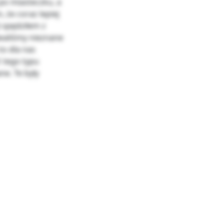
po miasteczku, a
 że coraz lepiej
 spędziłem z
waliśmy nieznane
to dla nas
ć tego typu
ne. Te były