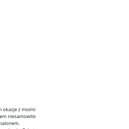
m okazje z moimi
yłem niesamowite
 balonem.