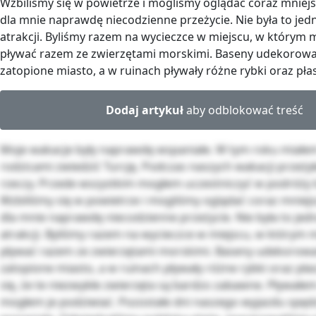
Wzbiliśmy się w powietrze i mogliśmy oglądać coraz mniejsz
dla mnie naprawdę niecodzienne przeżycie. Nie była to jed
atrakcji. Byliśmy razem na wycieczce w miejscu, w którym 
pływać razem ze zwierzętami morskimi. Baseny udekorowan
zatopione miasto, a w ruinach pływały różne rybki oraz płas
Dodaj artykuł
aby odblokować treść
Moje wakacje były naprawdę wspaniałe. W tym roku miałe
rodzicami zwiedzić Turcję. Podczas naszych wakacji przeż
rzeczy. Przede wszystkim mogłem uczestniczyć w podróży
Wzbiliśmy się w powietrze i mogliśmy oglądać coraz mniejsz
dla mnie naprawdę niecodzienne przeżycie. Nie była to jed
atrakcji. Byliśmy razem na wycieczce w miejscu, w którym 
pływać razem ze zwierzętami morskimi. Baseny udekorowan
zatopione miasto, a w ruinach pływały różne rybki oraz pła
się, że te niezwykłe zwierzęta są bardzo zabawne. Pływałem
mogłem je podziwiać. Pozostałe dni naszego wyjazdu spęd