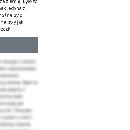
ą ziemię. Było to
nak jedyna z
można było
e były jak
zczki.
m okazje z moimi
yłem niesamowite
 balonem.
ą ziemię. Było to
nak jedyna z
można było
e były jak
szczki. Okazało
 razem z nimi i
ziliśmy równie