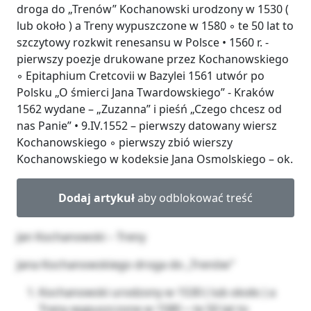
droga do „Trenów” Kochanowski urodzony w 1530 (
lub około ) a Treny wypuszczone w 1580 ◦ te 50 lat to
szczytowy rozkwit renesansu w Polsce • 1560 r. -
pierwszy poezje drukowane przez Kochanowskiego
◦ Epitaphium Cretcovii w Bazylei 1561 utwór po
Polsku „O śmierci Jana Twardowskiego” - Kraków
1562 wydane – „Zuzanna” i pieśń „Czego chcesz od
nas Panie” • 9.IV.1552 – pierwszy datowany wiersz
Kochanowskiego ◦ pierwszy zbió wierszy
Kochanowskiego w kodeksie Jana Osmolskiego – ok.
Dodaj artykuł
aby odblokować treść
Jan Kochanowski – Treny
Jana Kochanowskiego droga do „Trenów”
Kochanowski urodzony w 1530 ( lub około ) a
Treny wypuszczone w 1580 ◦ te 50 lat to