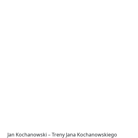
Jan Kochanowski – Treny Jana Kochanowskiego