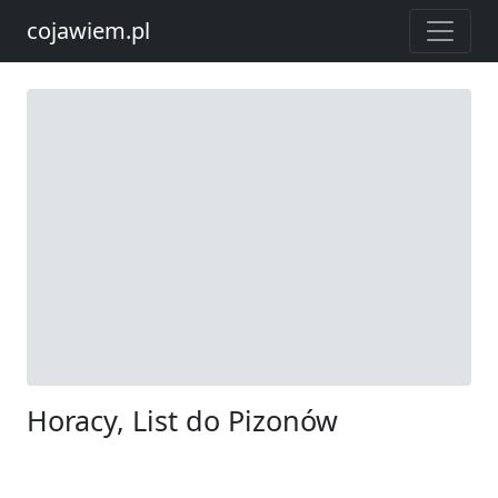
cojawiem.pl
Horacy, List do Pizonów