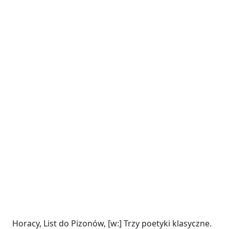
Horacy, List do Pizonów, [w:] Trzy poetyki klasyczne.