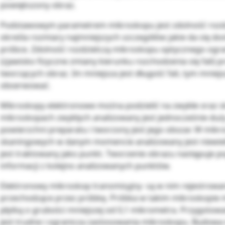
powiększony obraz.
Podstawowym parametrem mikroskopu jest zdolność rozdz
określa rozmiary najmniejszych szczegółów jakie da się do
próbce. Zdolność rozdzielczą mikroskopu optycznego ogra
(zjawisko fizyczne zmiany kierunku rozchodzenia się fali) 
tworzących obraz. Im mniejsza jest długość fali, tym mniej
obserwować.
Mikroskopy elektronowe można podzielić na zwykłe oraz 
mikroskopach zwykłych analizowany jest jednocześnie duż
powierzchni preparatu i tworzony jest jego obszar. W mik
skaningowych w danym momencie analizowany jest niewielk
jest traktowany jako punkt. Tworzenie obrazu następuje p
informacji z kolejno analizowanych punktów.
Elektronowy mikroskop transmisyjny- są w nim rejestrowa
przechodzące przez próbkę. Próbka w takim mikroskopie m
płytką o grubości mniejszej od 0,1 mikrometra. Przygotowa
jest trudne i ogranicza zastosowania mikroskopu. Budow