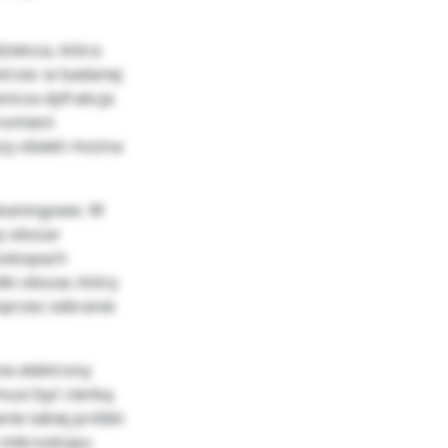
ielcza, która
strzec w badanej
nicza dyfrakcja
promieni
szy obiekt można
skaningowe. W
y obszar
roskopach
i obszar, który
oprzez zebranie
ne elektrony
usi być cienką
nie takiej próbki
a mikroskopu