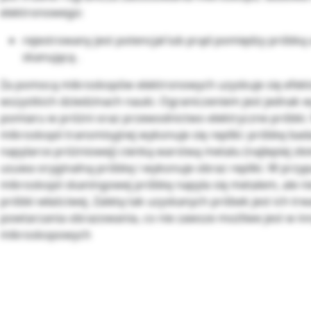
elektronowego:
rejestrowany jest potencjał lub prąd pomiędzy próbką
skanującą .
Za pomocą mikroskopów elektronowych uzyskuje się efek
wszystkich dziedzinach nauki. Ograniczeniem jest jednak
pomiaru w próżni oraz przewodnictwo elektryczne próbki
mikroskopii transmisyjnej wykonuje się repliki: próbkę bad
napylarce próżniowej) cienką warstwą metalu (najlepiej zł
usuwa oryginalną próbkę i wykonuje obraz repliki. W przy
mikroskopii skaningowej próbkę napyla się metalem, ale n
próbki właściwej. Zaletą tak uzyskanych próbek jest ich trw
powtarzania obrazowania, co nie zawsze możliwe jest w i
mikroskopowych