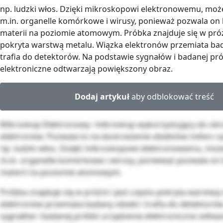
np. ludzki włos. Dzięki mikroskopowi elektronowemu, mo
m.in. organelle komórkowe i wirusy, ponieważ pozwala on
materii na poziomie atomowym. Próbka znajduje się w próżn
pokryta warstwą metalu. Wiązka elektronów przemiata bad
trafia do detektorów. Na podstawie sygnałów i badanej pr
elektroniczne odtwarzają powiększony obraz.
Dodaj artykuł
aby odblokować treść
Mikroskop Elektronowy- mikroskop wykorzystujący do ob
elektronów. Pozwala to na dostrzeżenie obiektów milion ra
np. ludzki włos. Dzięki mikroskopowi elektronowemu, mo
m.in. organelle komórkowe i wirusy, ponieważ pozwala on
materii na poziomie atomowym.
Próbka znajduje się w próżni i jest często pokryta warstwą
elektronów przemiata badany obiekt i trafia do detektoró
sygnałów i badanej próbki urządzenia elektroniczne odtwa