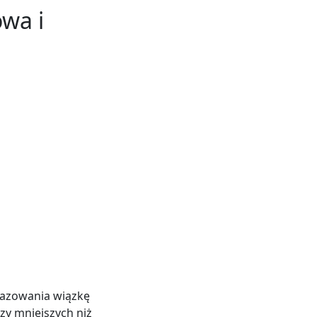
wa i
razowania wiązkę
zy mniejszych niż