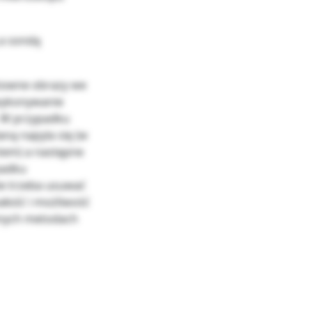
 a sondą
towne obrazy we
 wykonywanie
. W przypadku
aną napyla się (w
otem) a następne
padku
ie trzeba usuwać
ałość i możliwość
nnych metodach