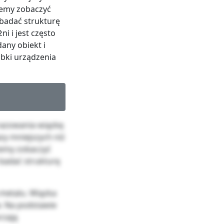
żemy zobaczyć
 badać strukturę
i i jest często
any obiekt i
óbki urządzenia
razowania wiązkę
zy mniejszych niż
żemy zobaczyć
 badać strukturę
 metalu. Wiązka
w. Na podstawie
rzają