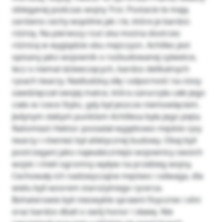
obleganej podczas wojny Troi. Postacie te mają
zarówno cechy wspólne jak i te, które je bardzo
różnią. Na pierwszy rzut oka można dostrzec
różnicę w wyglądzie obu mężczyzn. Achilles jest
opisany jako wojownik o rozbudowanej sylwetce,
lecz o niemal dziewczęcych, bardzo delikatnych
rysach twarzy. Nadludzką siłę i odporność na ciosy
zawdzięczał swojej matce, która zanurzyła całe jego
ciało w rzece Styks, gdy był jeszcze niemowlęciem.
Jedynym słabym punktem Achillesa była jego pięta.
Natomiast Hektor posiadał wyjątkowo męskie rysy
twarzy i również był atletycznej budowy. Obaj byli
postrzegani jako najwaleczniejsi wojownicy swoich
wojsk i mieli ogromny wpływ na przebieg wojny.
Cechowały ich nadzwyczajne męstwo i odwaga, dla
wielu byli wzorem starożytnego rycerza.
Bohaterowie byli niezwykle sprawni fizycznie i silni
oraz bardzo dbali o swój honor i sławę. Nie