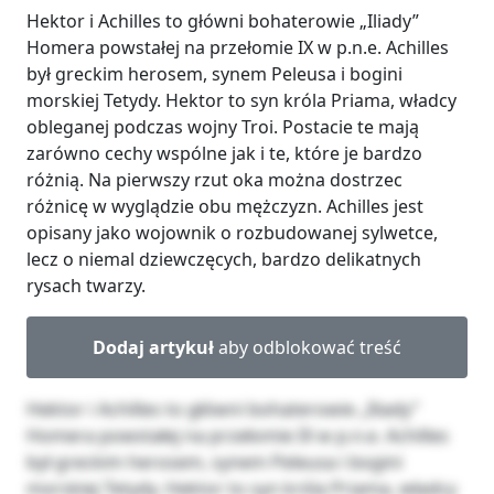
Hektor i Achilles to główni bohaterowie „Iliady”
Homera powstałej na przełomie IX w p.n.e. Achilles
był greckim herosem, synem Peleusa i bogini
morskiej Tetydy. Hektor to syn króla Priama, władcy
obleganej podczas wojny Troi. Postacie te mają
zarówno cechy wspólne jak i te, które je bardzo
różnią. Na pierwszy rzut oka można dostrzec
różnicę w wyglądzie obu mężczyzn. Achilles jest
opisany jako wojownik o rozbudowanej sylwetce,
lecz o niemal dziewczęcych, bardzo delikatnych
rysach twarzy.
Dodaj artykuł
aby odblokować treść
Hektor i Achilles to główni bohaterowie „Iliady”
Homera powstałej na przełomie IX w p.n.e. Achilles
był greckim herosem, synem Peleusa i bogini
morskiej Tetydy. Hektor to syn króla Priama, władcy