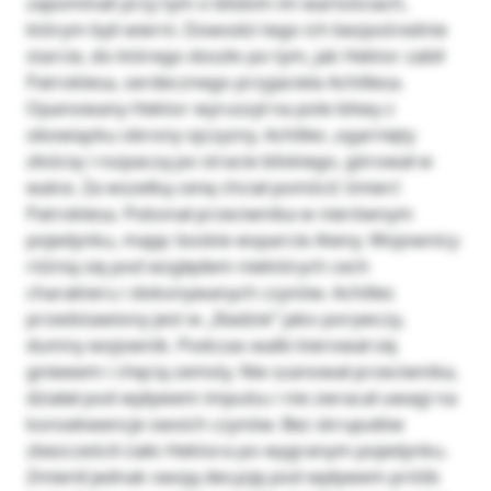
zapominali przy tym o bliskim im wartościach,
którym byli wierni. Dowodzi tego ich bezpośrednie
starcie, do którego doszło po tym, jak Hektor zabił
Patroklesa, serdecznego przyjaciela Achillesa.
Opanowany Hektor wyruszył na pole bitwy z
obowiązku obrony ojczyzny. Achilles ,ogarnięty
złością i rozpaczą po stracie bliskiego, górował w
walce. Za wszelką cenę chciał pomścić śmierć
Patroklesa. Pokonał przeciwnika w nierównym
pojedynku, mając boskie wsparcie Ateny. Wojownicy
różnią się pod względem niektórych cech
charakteru i dokonywanych czynów. Achilles
przedstawiony jest w „Iliadzie” jako porywczy,
dumny wojownik. Podczas walki kierował się
gniewem i chęcią zemsty. Nie szanował przeciwnika,
działał pod wpływem impulsu i nie zwracał uwagi na
konsekwencje swoich czynów. Bez skrupułów
zbezcześcił ciało Hektora po wygranym pojedynku.
Zmienił jednak swoją decyzję pod wpływem próśb