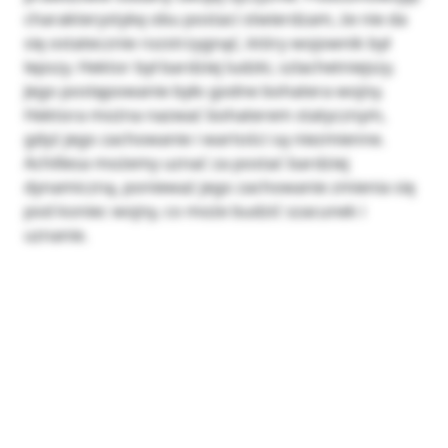
charakterystykę obu postaci stwierdzam, że nie da
się ostatecznie rozstrzygnąć, który wojownik był
lepszy. Hektor był bardziej ludzki, szlachetniejszy.
Jego postępowanie było godne bohatera wojny.
Hektora można nazwać bohaterem statycznym,
gdyż jego zachowanie i wartości są niezmienne.
Achillesa możemy uznać za postać bardziej
dynamiczną, ponieważ jego zachowanie zmienia się
pod koniec wojny, co może budzić szacunek i
uznanie.