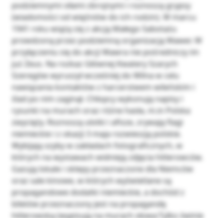
podziemnymi siłami zbrojnymi i roznoszą grypsy
(wiadomości od więźniów do ich rodzin). W marcu
1941 roku wiążą się z akcją Małego Sabotażu
prowdzoną przez podziemną organizacją Wawer. W
przyłączeniu się do akcji Wawra nie pośredniczy im
już Zeus. Na rozkaz Głównej Kwatery Szarych
Szeregów wyruszył wcześniej do Wilna w celu
nawiązania kontaktów z harcerstwem wileńskim i
ślad po nim zaginął. Chłopcy wykonują napisy i
rysunki na murach oraz różne hasła, m.in Polska
zwycięży. Roznoszą ulotki i afisze, zrywają flagi
niemieckie i z okazji 3 maja rozwieszją polskie.
Wybijają szyby w zakładach fotograficznych, w
których na wystawach widnieją zdjęcia hitlerowców.
Gazują lokale i sklepy przeznaczone dla Niemców
oraz sale kinowe, w których wyświetlane są
propagandowe dodatki niemieckie, a dochód z
biletów przeznaczony jest na propagandę
hitlerowską (wypisują na murach słowa:Tylko świnie