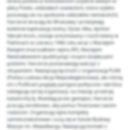
tereny polskie (o bolszewickim sztylecie wbitym w
plecy Polski, oddziałach sowieckich, które szybko
posuwają sie na spotkanie oddziałów niemieckich).
Harcerze wracają do Wraszawy i przeżywają
boleśnie kapitulację stolicy. Ojciec Alka, dyrktor
fabryki broni, zostaje aresztowany i rozstrzelany w
Palmirach w czerwcu 1940 roku wraz z Maciejem
Ratajem (marszałkiem sejmu RP), Maciejem
Niedziałowskim (publicystą) i innymi działaczami
polskimi. Harcerze postanawiają walczyć z
okupantem. Nawiązują łączność z organizacją PLAN
(Polska Ludowa Akcja Niepodległościowa), ale różnią
ich z PLAN-em poglądy partyjno-polityczne i wkrótce
odstępuję od tej organizacji, na miesiąc przed jej
katastrofą (tj. likwidają przez gestapo). Harcerze
pracują zarobkowo, aby pomuc finansowo swoim
rodzicom. Organizują tajne komplety
samokształceniowe i uczą się w Szkole Budowy
Maszyn im. Wawelberga. Nawiązują kontakt z