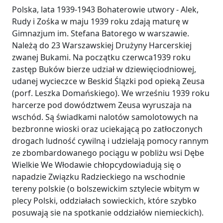
Polska, lata 1939-1943 Bohaterowie utwory - Alek,
Rudy i Zośka w maju 1939 roku zdają maturę w
Gimnazjum im. Stefana Batorego w warszawie.
Należą do 23 Warszawskiej Drużyny Harcerskiej
zwanej Bukami. Na początku czerwca1939 roku
zastęp Buków bierze udział w dziewięciodniowej,
udanej wycieczce w Beskid Ślązki pod opieką Zeusa
(porf. Leszka Domańskiego). We wrześniu 1939 roku
harcerze pod dowództwem Zeusa wyruszaja na
wschód. Są świadkami nalotów samolotowych na
bezbronne wioski oraz uciekającą po zatłoczonych
drogach ludność cywilną i udzielają pomocy rannym
ze zbombardowanego pociągu w pobliżu wsi Dębe
Wielkie We Włodawie chłopcydowiadują się o
napadzie Związku Radzieckiego na wschodnie
tereny polskie (o bolszewickim sztylecie wbitym w
plecy Polski, oddziałach sowieckich, które szybko
posuwają sie na spotkanie oddziałów niemieckich).