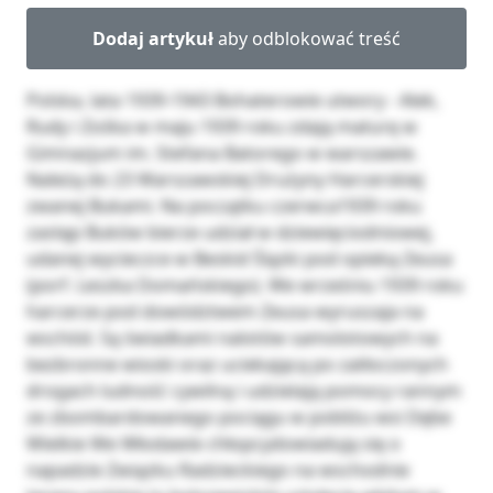
Dodaj artykuł
aby odblokować treść
Polska, lata 1939-1943 Bohaterowie utwory - Alek,
Rudy i Zośka w maju 1939 roku zdają maturę w
Gimnazjum im. Stefana Batorego w warszawie.
Należą do 23 Warszawskiej Drużyny Harcerskiej
zwanej Bukami. Na początku czerwca1939 roku
zastęp Buków bierze udział w dziewięciodniowej,
udanej wycieczce w Beskid Ślązki pod opieką Zeusa
(porf. Leszka Domańskiego). We wrześniu 1939 roku
harcerze pod dowództwem Zeusa wyruszaja na
wschód. Są świadkami nalotów samolotowych na
bezbronne wioski oraz uciekającą po zatłoczonych
drogach ludność cywilną i udzielają pomocy rannym
ze zbombardowanego pociągu w pobliżu wsi Dębe
Wielkie We Włodawie chłopcydowiadują się o
napadzie Związku Radzieckiego na wschodnie