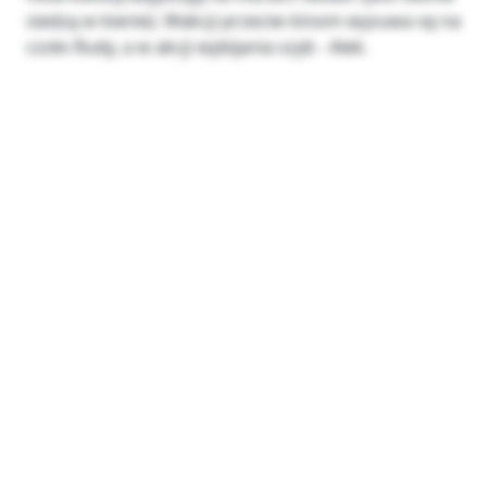
siedzą w kienie). Wakcji przeciw kinom wysuwa sę na
czoło Rudy, a w akcji wybijania szyb - Alek.