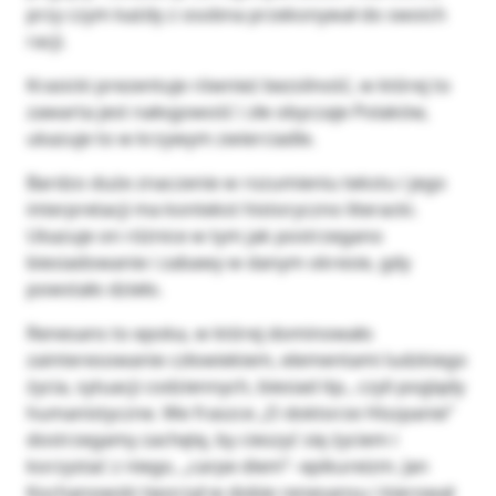
przy czym każdy z osobna przekonywał do swoich
racji.
Krasicki prezentuje również bezsilność, w której to
zawarta jest nałogowość i złe obyczaje Polaków,
ukazuje to w krzywym zwierciadle.
Bardzo duże znaczenie w rozumieniu tekstu i jego
interpretacji ma kontekst historyczno literacki.
Ukazuje on różnice w tym jak postrzegano
biesiadowanie i zabawy w danym okresie, gdy
powstało dzieło.
Renesans to epoka, w której dominowało
zainteresowanie człowiekiem, elementami ludzkiego
życia, sytuacji codziennych, biesiad itp., czyli poglądy
humanistyczne. We fraszce „O doktorze Hiszpanie”
dostrzegamy zachętę, by cieszyć się życiem i
korzystać z niego, „carpe diem”- epikureizm. Jan
Kochanowski tworzył w dobie renesansu i kierował