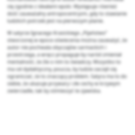
się zgodnie z ideałami epoki. Występuje również
dość zauważalny antropocentryzm, gdy to stawianie
ludzkich potrzeb jest na pierwszym planie.
W satyrze Ignacego Krasickiego „Pijaństwo”
stworzonej w epoce oświecenia można zauważyć, że
autor nie pochwala obyczajów sarmackich i
przestrzega, a wręcz propaguje by naród zmieniał
mentalność, że źle o nim to świadczy. Wszystko to
ma cel dydaktyczny, poucza, by ludzie zaczęli się
ograniczać, że to znaczący problem. Satyra ma to do
siebie, że ukazuje przywary i złe cechy w krzywym
zwierciadle, tak by ośmieszyć te zjawiska.