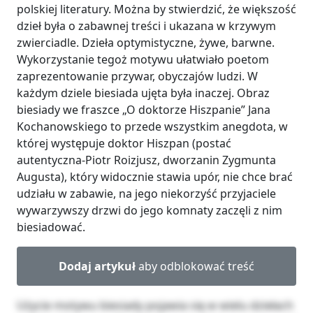
polskiej literatury. Można by stwierdzić, że większość
dzieł była o zabawnej treści i ukazana w krzywym
zwierciadle. Dzieła optymistyczne, żywe, barwne.
Wykorzystanie tegoż motywu ułatwiało poetom
zaprezentowanie przywar, obyczajów ludzi. W
każdym dziele biesiada ujęta była inaczej. Obraz
biesiady we fraszce „O doktorze Hiszpanie” Jana
Kochanowskiego to przede wszystkim anegdota, w
której występuje doktor Hiszpan (postać
autentyczna-Piotr Roizjusz, dworzanin Zygmunta
Augusta), który widocznie stawia upór, nie chce brać
udziału w zabawie, na jego niekorzyść przyjaciele
wywarzywszy drzwi do jego komnaty zaczęli z nim
biesiadować.
Dodaj artykuł
aby odblokować treść
Użycie motywu biesiady pojawia się w wielu dziełach