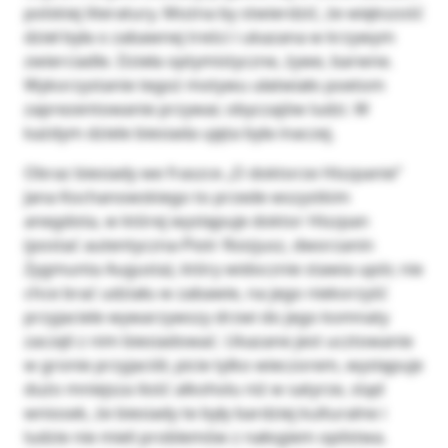
polskiej literatury. Można by stwierdzić, że większość
dzieł była o zabawnej treści i ukazana w krzywym
zwierciadle. Dzieła optymistyczne, żywe, barwne.
Wykorzystanie tegoż motywu ułatwiało poetom
zaprezentowanie przywar, obyczajów ludzi. W
każdym dziele biesiada ujęta była inaczej.
Obraz biesiady we fraszce „O doktorze Hiszpanie”
Jana Kochanowskiego to przede wszystkim
anegdota, w której występuje doktor Hiszpan
(postać autentyczna-Piotr Roizjusz, dworzanin
Zygmunta Augusta), który widocznie stawia upór, nie
chce brać udziału w zabawie, na jego niekorzyść
przyjaciele wywarzywszy drzwi do jego komnaty
zaczęli z nim biesiadować. Ukazane jest ucztowanie
w gronie przyjaciół, picie tylko wieczorem, występuje
dużo mniejsza ilość alkoholu niż w satyrze, stąd
wniosek, że biesiady te były bardziej kulturalne i
ludzie nie mieli problemów z nałogiem opilstwa.