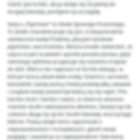
Utwór jest krótki, akcja dzieje się od jednej do
drugiej biesiady, pomijane są szczegóły.
Satyra „Pijaństwo” to dzieło Ignacego Krasickiego.
To dzieło charakteryzuje się tym, iż bezpośrednio
uwidacznia wadę Polaków, jaką jest tytułowe
pijaństwo, warcholstwo. Można śmiało stwierdzić, że
satyra ta jest w pewien sposób ponadczasowa, gdyż
stereotyp opilstwa przypisuje się naszemu krajowi
do dziś. Wiersz ten napisano w formie dialogu, w
którym biorą udział dwie osoby. Szlachcic sarmacki,
biesiadnik, każdą wolną chwilę poświęcałby zabawie
i znajdzie każdy powód był dobry, by się napić. Pito
bardzo dużo i bardzo często, w utworze ukazano
również skutki nadużywania alkoholu. Zazwyczaj nie
czekano długo by ujrzeć skutki biesiady, wszczynając
kłótnie. Polacy dzięki temu zapominali o
niepowodzeniach i kompleksach, głosili swoje
poglądy i uważali je za najwspanialsze i klarowne,