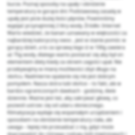
burze. Poznaj sposoby na upały i obniżenie
temperatury w gorące dni: Podstawową zasadą w
upały jest picie dużej ilości płynów. Powinniśmy
wypijać przynajmniej 2 litry wody. Źródło: Internet
Warto wiedzieć, że banan uznawany w większości za
najbardziej kaloryczny owoc , jest w stanie pomóc w
gorący dzień, a to za sprawą tego iż w 100g zawiera
aż 75g wody, dlatego warto postarać się aby był on
elementem diety kiedy za oknem zagości upał. Nie
przebywajmy w miarę możliwości zbyt długo na
słońcu. Nadmierne opalanie się nie jest dobrym
pomysłem. Nasza skóra lubi słońce – to fakt, ale w
bardzo ograniczonych dawkach - godzinę, dwie
dziennie. Ważne jest też, aby zakrywać głowę, co
pozwoli ustrzec się od udaru słonecznego.
Klimatyzacja wydaje się wspaniałym urządzeniem i
sposobem na obniżenie temperatury ciała, ale
uwaga – lepiej nie przesadzać z nią, gdyż może
doprowadzić do różnego rodzaju bóli mięśniowych i