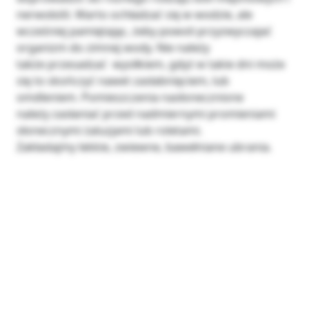
nerwobóli. Warto ochładzać się w wodzie, ale
wcześniej pamiętając, żeby powoli przyzwyczajać
organizm do zimnej wody. Nie należy
także przesadzać wysiłkiem, gdyż w takie dni może
się to skończyć nawet zasłabnięciem, lub
omdleniem. Pomieszczenia nasłonecznione
należy zasłaniać przed nadmiernymi promieniami
słonecznymi żaluzjami lub roletami.
Zakładajmy lekkie, zwiewne, bawełniane ubrania.