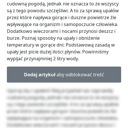
cudowną pogodą, jednak nie oznacza to że wszyscy
są z tego powodu szczęśliwi. A to za sprawą upałów
przez które napływa gorące i duszne powietrze źle
wpływające na organizm i samopoczucie człowieka.
Dodatkowo wieczorami i nocami przynosi deszcz i
burze. Poznaj sposoby na upały i obniżenie
temperatury w gorące dni: Podstawową zasadą w
upały jest picie dużej ilości płynów. Powinniśmy
wypijać przynajmniej 2 litry wody.
Dodaj artykuł
aby odblokować treść
Uporaj się z upałem! Maj przywitał nas naprawdę
cudowną pogodą, jednak nie oznacza to że wszyscy
są z tego powodu szczęśliwi. A to za sprawą upałów
przez które napływa gorące i duszne powietrze źle
wpływające na organizm i samopoczucie człowieka.
Dodatkowo wieczorami i nocami przynosi deszcz i