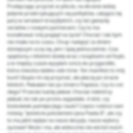
Przełączając przycisk w pilocie, na ekranie widzę
jedynie przekrzykujących się polityków, całujące się
pary w serialach brazylijskich, czy też gwiazdy
serialów z nowymi partnerami. Czy to ma
kształtować mój pogląd na życie? Chociaż i tak bym
nie miała na to czasu. Chcąc nadążyć za dniem
dzisiejszym uczę się, jem i śpię jednocześnie. Czas
spędzony z bliskimi dzielę wraz z książkami od fizyki,
a w między czasie wysyłam sms’a do przyjaciółki,
która mieszka daleko ode mnie. Ten manifest to mój
bunt! Głupio mi się przyznać, ale płaczę po stracie
bliskich. Płakałam też po śmierci Papieża. Czy to coś
złego? Przecież każdy płakał. Chociaż niektórzy
płakali, bo tak po prostu wypadało. A dziś, czy
ktokolwiek pamięta Jego nauki? Często rodzice nam
mówią: “jesteście pokoleniem Jana Pawła II”, ale czy
to ma jakiś wpływ na nasze decyzje, nasze wybory
życiowe? Może i ma, ale widocznie nie wśród moich