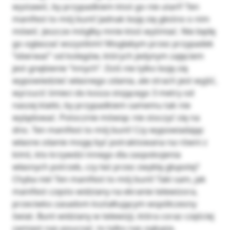
wystawić, by przypadkiem ktoś go nie utarł? Ten
manifest to mój bunt! Jadnak boję się głośno o nim
mówić. Jeszcze mógłby mnie ktoś wyśmiać. Nie będę
go ogłaszać wszystkim! Mogłabym przez przypadek
“oberwać” od kolegów, których jedynym zajęciem
jest gnębienie “innych”. Dziś nie tylko boję się
wypowiedzieć własnego zdania, ale strach jest wyjść,
wyrzucić śmieci do kosza stojącego 3 metry od
naszej klatki, by przypadkiem samemu tak nie
wylądować. Potocznie mówiąc nie stoczyć się na
dno. Ten manifest to mój bunt! Czy wypowiadając
własne zdanie mogę być potraktowana na równi z
kimś, kto krzywdzi innego dla zaspokojenia
własnych potrzeb, czy też przez zwykłą głupotę?
Chyba nie! Ten manifest to mój bunt! Taki sam, jak
manifest często widziany na ekranie telewizora,
przeciwko zasadom kształtującym współczesny
świat. Bunt widziany w telewizji, która coraz częściej
zamiast nas pouczać, to tylko nas ogłupia.