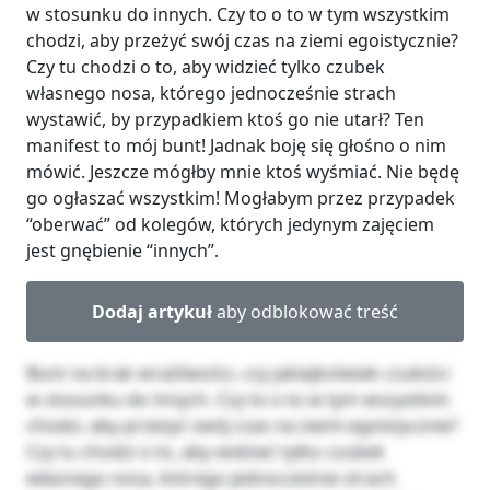
w stosunku do innych. Czy to o to w tym wszystkim
chodzi, aby przeżyć swój czas na ziemi egoistycznie?
Czy tu chodzi o to, aby widzieć tylko czubek
własnego nosa, którego jednocześnie strach
wystawić, by przypadkiem ktoś go nie utarł? Ten
manifest to mój bunt! Jadnak boję się głośno o nim
mówić. Jeszcze mógłby mnie ktoś wyśmiać. Nie będę
go ogłaszać wszystkim! Mogłabym przez przypadek
“oberwać” od kolegów, których jedynym zajęciem
jest gnębienie “innych”.
Dodaj artykuł
aby odblokować treść
Bunt na brak wrażliwości, czy jakiejkolwiek czułości
w stosunku do innych. Czy to o to w tym wszystkim
chodzi, aby przeżyć swój czas na ziemi egoistycznie?
Czy tu chodzi o to, aby widzieć tylko czubek
własnego nosa, którego jednocześnie strach