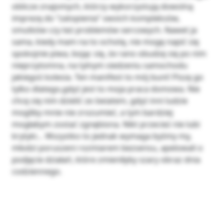
oblicze znajomych, którzy wykorzystują dowolną
imprezę do “zatopienia” swoich kompleksów,
smutków czy też problemów sercowych. Nawet ja
sama, kiedy mam na to ochotę, nie mogę napić się
spokojnie piwa, bojąc się, że rano obudzę się po nim
nieprzytomna, na tylnym siedzeniu samochodu
jakiegoś kolesia. Ten manifest to mój bunt! Piszę go
tylko dlatego,gdyż jest to moja praca domowa. Nie
chcę się nim dzielić ze światem, gdyż inni ludzie
mogliby mnie nie zrozumieć, a tym bardziej
mogłabym zostać zgnębiona. Nikt przecież nie lubi
krytyki… Wszystko to jednak wymaga byśmy my,
młodzi poruszeni rozmiarem bezsensu, apelowali o
podjęcie działań, które zmieniłyby szary obraz dnia
codziennego.