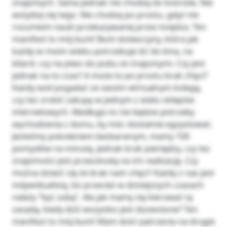
znajomych. Sama jednak nie chodzę do kościoła. Nie
wstydzę się tego. Nie chodzę po prostu, gdyż nie
rozumiem nauki przekazywanej przez księdza. Ten
manifest to mój bunt! Bunt dziewczyny, która jak
każdy w moim wieku potrzebuje iść do kina, na
bilard, czy na piwo do pubu ze znajomymi. Czy jest
jednak na to czas? A może to po prostu brak chęci?
Każdy woli pogadać ze swoim wirtualnym kolegą,
czy tez zrobić zakupy w jednym z wielu sklepów
internetowych. Niedługo to nie będzie potrzeby
wychodzenia z domu, by móc dostatnie egzystować.
Jesteśmy pokoleniem bezbarwnym, mamy 100
pomysłów na minutę, jednak brak pieniędzy, czy tez
znajomości jest przeszkodą na ich realizację. Czy
można dziwić się że brak nam chęci? Każdy z nas jest
indywidualistą, bo przecież w dzisiejszych czasach
należy “być sobą”. Ale jak mamy się kierować tą
zasadą, kiedy dziś wszystko jest dozwolone? Ten
manifest to mój bunt! Mam dość patrzenia na drugie