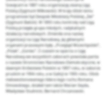
Szwajcarii w 1887 roku organizację zwaną Ligą
Polską (Zygmunt Miłkowski). W kraju bliski temu
programowi był Związek Młodzieży Polskiej „Zet”
(Zygmunt Balicki). W 1893 roku kontrolę nad Ligą
Polską przejęła grupa młodych, radykalnych
działaczy narodowych. Zmieniła ona nazwę
organizacji na Ligę Narodową. Jej głównymi
organami prasowymi były: „Przegląd Wszechpolski”,
„Polak”, „Goniec”. Z czasem w oparciu o Ligę
Narodową we wszystkich zaborach powstała partia
o nazwie Stronnictwo Narodowo-Demokratyczne, w
dawnym Królestwie Polskim w 1897 roku, w zaborze
pruskim w 1904 roku, a w Galicji w 1905 roku. Obok
niekwestionowanego lidera tego ruchu Romana
Dmowskiego, działali tam także Marian Seyda,
Władysław Studnicki, Bernard Chrzanowski.