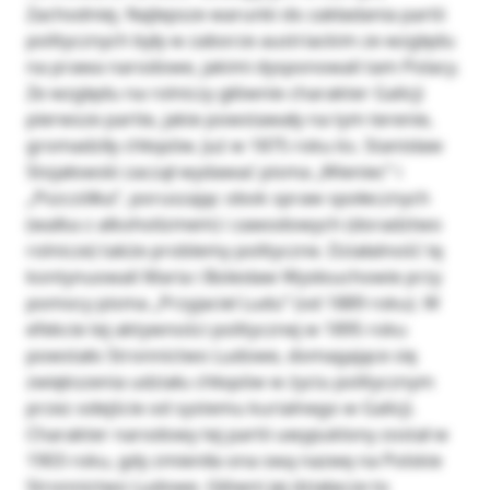
Zachodniej. Najlepsze warunki do zakładania partii
politycznych były w zaborze austriackim ze względu
na prawa narodowe, jakimi dysponowali tam Polacy.
Ze względu na rolniczy głównie charakter Galicji
pierwsze partie, jakie powstawały na tym terenie,
gromadziły chłopów. Już w 1875 roku ks. Stanisław
Stojałowski zaczął wydawać pisma „Wieniec” i
„Pszczółka”, poruszając obok spraw społecznych
(walka z alkoholizmem) i zawodowych (doradztwo
rolnicze) także problemy polityczne. Działalność tę
kontynuowali Maria i Bolesław Wysłouchowie przy
pomocy pisma „Przyjaciel Ludu” (od 1889 roku). W
efekcie tej aktywności politycznej w 1895 roku
powstało Stronnictwo Ludowe, domagające się
zwiększenia udziału chłopów w życiu politycznym
przez odejście od systemu kurialnego w Galicji.
Charakter narodowy tej partii uwypuklony został w
1903 roku, gdy zmieniła ona swą nazwę na Polskie
Stronnictwo Ludowe. Główni jej działacze to