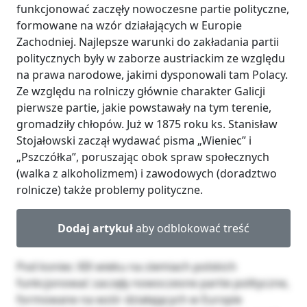
funkcjonować zaczęły nowoczesne partie polityczne,
formowane na wzór działających w Europie
Zachodniej. Najlepsze warunki do zakładania partii
politycznych były w zaborze austriackim ze względu
na prawa narodowe, jakimi dysponowali tam Polacy.
Ze względu na rolniczy głównie charakter Galicji
pierwsze partie, jakie powstawały na tym terenie,
gromadziły chłopów. Już w 1875 roku ks. Stanisław
Stojałowski zaczął wydawać pisma „Wieniec” i
„Pszczółka”, poruszając obok spraw społecznych
(walka z alkoholizmem) i zawodowych (doradztwo
rolnicze) także problemy polityczne.
Dodaj artykuł
aby odblokować treść
Pod koniec XIX wieku na ziemiach polskich
funkcjonować zaczęły nowoczesne partie polityczne,
formowane na wzór działających w Europie