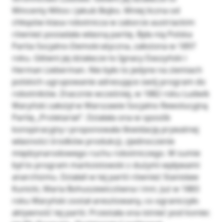
Wincenty Witos i Jakub Bojko. Mniej liczna od
chłopów klasa robotnicza w zaborze austriackim
również posiadała własną partię. Była nią Polska
Partia Socjalno-Demokratyczna, założona w 1897
roku. Główni jej działacze to Ignacy Daszyński i
Herman Lieberman. Nie było to jedyne na ziemiach
polskich ugrupowanie adresujące swój program do
robotników. Znacznie wcześniej, w 1882 roku Ludwik
Waryński założył w Warszawie Socjalno Rewolucyjną
Partię „Proletariat”. Działała ona w sposób
konspiracyjny i proponowała likwidację prywatnej
własności środków produkcji, zjednoczenie
międzynarodowego ruchu robotniczego. W sumie
był to program marksistowski z dużymi wpływami
anarchizmu. Działali w tej partii również Stanisław
Kunicki, Maria Bohuszewiczówna i inni. Już w 1883
roku Waryński został aresztowany, co ograniczyło
aktywność tej partii. Przestała ona istnieć pod koniec