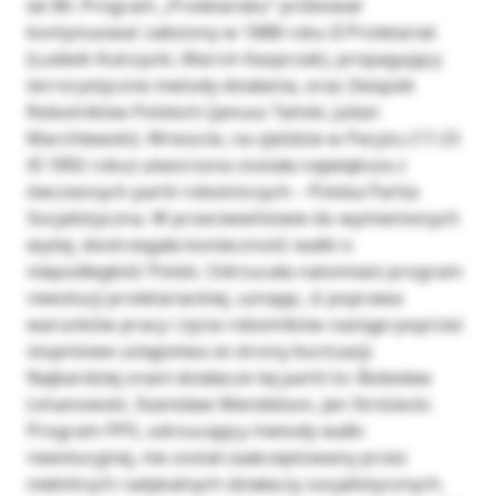
lat 80. Program „Proletariatu” próbował
kontynuować założony w 1888 roku II Proletariat
(Ludwik Kulczycki, Marcin Kasprzak), propagujący
terrorystyczne metody działania, oraz Związek
Robotników Polskich (Janusz Tański, Julian
Marchlewski). Wreszcie, na zjeździe w Paryżu (17-23
XI 1892 roku) utworzona została największa z
ówczesnych partii robotniczych – Polska Partia
Socjalistyczna. W przeciwieństwie do wymienionych
wyżej, dostrzegała konieczność walki o
niepodległość Polski. Odrzucała natomiast program
rewolucji proletariackiej, uznając, iż poprawa
warunków pracy i życia robotników nastąpi poprzez
stopniowe ustępstwa ze strony burżuazji.
Najbardziej znani działacze tej partii to: Bolesław
Limanowski, Stanisław Mendelson, Jan Stróżecki.
Program PPS, odrzucający metody walki
rewolucyjnej, nie został zaakceptowany przez
niektórych radykalnych działaczy socjalistycznych.