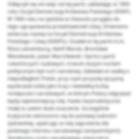
Odłączyli się oni więc od tej partii, zakładając w 1893
roku Socjal-Demokrację Królestwa Polskiego (SDKP).
W 1900 roku na zjeździe w Otwocku przyjęto do
tego ugrupowania przedstawicieli Litwy. Zmieniono
wówczas nazwę na Socjal-Demokracja Królestwa
Polskiego i Litwy (SDKPiL). Działali w tej partii m.in.
Róża Luksemburg, Adolf Warski, Bronisław
Wesołowski, Julian Marchlewski. Oprócz partii
robotniczych i ludowych, trzecim dużym nurtem
politycznym był ruch narodowy. Zakładał on walkę o
niepodległość Polski, przy czym przyszłą ojczyznę
wyobrażał sobie jako kraj z niewielką liczbą
mniejszości narodowych, w którym Polacy odgrywać
będą najistotniejszą rolę. Hasła nacjonalistyczne
miały tu zatem duże znaczenie. Szczególnie
krytycznie odnoszono się do postawy ludności
żydowskiej, upatrując w niej zagrożenia dla
polskiego interesu narodowego (antysemityzm).
Zwolennicy ruchu narodowego utworzyli w