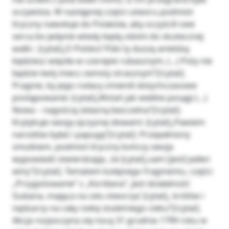
oczywista. W następnej części utworu podmiot
liryczny nawołuje do Polaków, aby oczyścili swe
serca bo jedynie wtedy będą zdolni do skutecznej
walki : [cytat]„O Polsko! Póki ty duszę anielską
będziesz więziła w czerepie rubasznym, (…) Poty nie
będzie twój miecz zemsty strasznym”[/cytat].
Pragnie, by jego rodacy zmienili dotychczasowe
postępowanie: [cytat]„Wstań jak wielkie posągi (…)
Nowa – nagością żelazną bezczelna”[/cytat].
Krytykuje swoją ojczyznę słowami :[cytat]„Pawiem
narodów byłaś i papugą”[/cytat]. Przepełniony
smutkiem, podmiot liryczny kończy swoja
wypowiedź stwierdzając, że [cytat]„sam [jest] pełen
winy”[/cytat]. Tematem kolejnego fragmentu, części
„Przygotowanie” z „Kordiana”, jest działalność
Szatana, mająca na celu stworzyć [cytat]„ królów i
nędzarzy na całą rzekę stuletniego cieku”[/cytat].
Akcja rozpoczyna się nocą 31 grudnia 1799 roku w