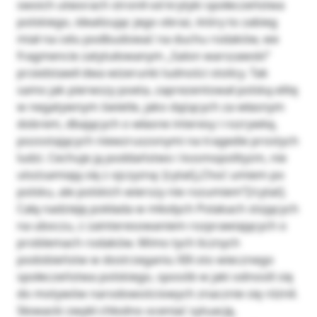
swoich utworach stronił od krytyki społeczeństwa
polskiego, idealizując jego obraz, który to zabieg
miał na celu podbudować na duchu rodaków, we
fragmencie zatytułowanym „Salon warszawski”
przedstawił dwa wizerunki ludności stolicy. Tak
samo jak pierwszy poeta, zaprezentował polską elitę
w negatywnym świetle, jako dążących za własnym
dobrem, dbających o własne interesy i rozrywkę,
pozostających niewzruszonymi na tragedie prostych
ludzi. Cechuje ją poddaństwo i kosmopolityzm, nie
utożsamiają się z ojczyzną: [cytat]„Choć umiem po
polsku, ale polskich wierszy nie rozumiem”[/cytat].
Całą nadzieję pokłada w młodych Polakach stojących
na uboczu, z zainteresowaniem rozprawiających o
problemach rodaków. Mimo tych licznych
podobieństw w dostrzeganiu XIX-sto wiecznego
społeczeństwa polskiego, sposób w jaki odnosili się
do motywów narodowościowych znacznie się różnił.
Słowacki zwykł chłodno oceniać sytuację,