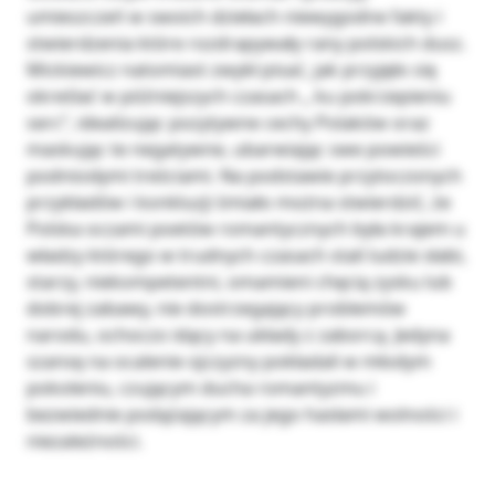
umieszczeń w swoich dziełach niewygodne fakty i
stwierdzenia które rozdrapywały rany polskich dusz.
Mickiewicz natomiast zwykł pisać, jak przyjęło się
określać w późniejszych czasach „ ku pokrzepieniu
serc”, idealizując pozytywne cechy Polaków oraz
maskując te negatywne, ubarwiając swe powieści
podniosłymi treściami. Na podstawie przytoczonych
przykładów i konkluzji śmiało można stwierdzić, że
Polska oczami poetów romantycznych była krajem u
władzy którego w trudnych czasach stali ludzie słabi,
starzy, niekompetentni, omamieni chęcią zysku lub
dobrej zabawy, nie dostrzegający problemów
narodu, ochoczo idący na układy z zaborcą. Jedyna
szansę na ocalenie ojczyzny pokładali w młodym
pokoleniu, czującym ducha romantyzmu i
bezwiednie podążającym za jego hasłami wolności i
niezależności.