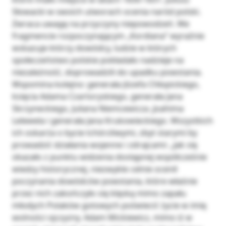
Słowacki w swoich utworach ocenia naród polski.
Zwraca uwagę na przyczyny niepowodzeń. We
fragmencie rozpoczynającym „Kordiana” wyraźnie
wskazuje którzy dowódcy, ludzie w których
społeczeństwo polskie pokładało nadzieje na
niezależność, doprowadzili do upadku powstania.
Wspomina kolejno: generała Józefa Chłopickiego,
księcia Adama Czartoryskiego, generała Jana
Skrzyneckiego, Juliana Niemcewicza ,Joahima
Lelewela i generała Jana Krukowieckiego. Wszystkich
ich oskarża o bycie tchórzliwymi, zbyt starymi by
prowadzić działania wojenne i zdrajcami: „Jak się
okazało z punktu widzenia dostępnej współcześnie
wiedzy historycznej, niezwykle celnie ocenił
poczynania dowódców powstania, które właśnie
przez nich zakończyło się klęską mimo zapału
młodych Polaków gotowych poświecić życie w imię
wolności ojczyzny. Adam Mickiewicz, mimo iż w