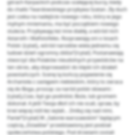
górach Karpackich podczas szalejącej burzy, kiedy
do chatki Twardowskiego przybywa Szatan. Zły duch
jest czeka na nadejście nowego roku, który w jego
mylnym mniemaniu, ma być początkiem nowego
stulecia. Przybywają też inne diabły, a wśród nich
Astaroth i Mafistofeles. Rozprawiają oni o losach
Polski :[cytat]„ wśród narodów wiela jednemu się
ludowi dzień ogromny zbliża”[/cytat]. Postanawiają
stworzyć dla Polaków nieudolnych przywódców na
ten okres, aby doprowadzić do klęski ich działań
powstańczych. Scenę tą kończy pojawienie się
Archanioła z zastępem niebieskim, który to zwraca
się do Boga, prosząc za naród polski słowami :
[cytat]„Czas, byś go podniósł, Boże, lub gromem
dokonał. A jeśli Twoja dłoń ich nie ocali, spraw, by
krwi więcej niżli łez wylali… Zmiłuj się nad nimi,
Panie!”[/cytat] W „Salonie warszawskim” będącym
częścią „Dziadów” przedstawiony jest podział
społeczeństwa polskiego. Pod drzwiami zostali