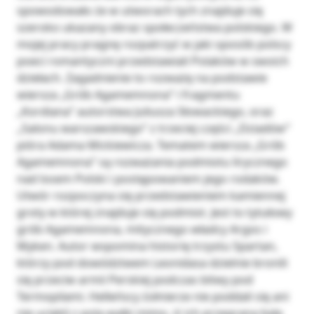
spowodowało że w utworach tych znajduje się
szeroko ukazany obraz społeczeństwa polskiego. W
mojej pracy pragnę rozpatrzyć w jaki sposób polscy
poeci romantyczni przedstawiali Polaków w swoich
dziełach. Zagadnienie to rozważę na podstawie
wiersza „Grób Agamemnona” i fragmentu
„Kordiana” autorstwa Juliusza Słowackiego, oraz
„Salonu warszawskiego” z trzeciej części „Dziadów”
pióra Adama Mickiewicza. Tematem wiersza „Grób
Agamemnona” są rozważania podmiotu lirycznego
nad losem Polski i postępowaniem jego rodaków.
Utwór rozpoczyna się przedstawieniem kamiennej
groty w której znajduje się podmiot. Jest to tytułowy
grób Agamemnona, mitycznego władcy Argos i
Myken. Autor wspomina historię trzystu Spartan,
którzy pod dowództwem Leonidasa dzielnie bronili
się przeciw armii Perskiej podczas bitwy pod
Termopilami. Helleńscy żołnierze nie poddali się ani
nie uciekli z pola walki mimo, iż ich przegrana była