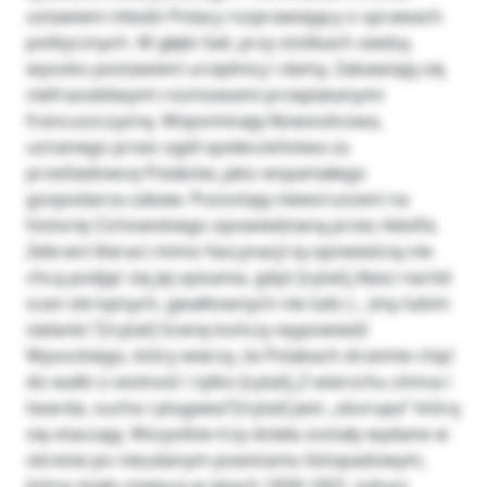
ustawieni młodzi Polacy rozprawiający o sprawach
politycznych. W głębi Sali, przy stolikach siedzą
wysoko postawieni urzędnicy i damy. Zabawiają się
niefrasobliwymi rozmowami przeplatanymi
francuszczyzną. Wspominają Nowosilcowa,
uznanego przez ogół społeczeństwa za
prześladowcę Polaków, jako wspaniałego
gospodarza zabaw. Pozostają niewzruszeni na
historię Cichowskiego opowiedzianą przez Adolfa.
Zebrani literaci mimo fascynacji tą opowieścią nie
chcą podjąć się jej spisania, gdyż [cytat]„Nasz naród
scen okropnych, gwałtownych nie lubi; (…)my lubim
sielanki.”[/cytat] Scenę kończy wypowiedź
Wysockiego, który wierzy, że Polakach drzemie chęć
do walki o wolność i tylko [cytat]„Z wierzchu zimna i
twarda, sucha i plugawa”[/cytat] jest „skorupa” którą
się otaczają. Wszystkie trzy dzieła zostały wydane w
okresie po nieudanym powstaniu listopadowym,
które miało miejsce w latach 1830-1831. Juliusz