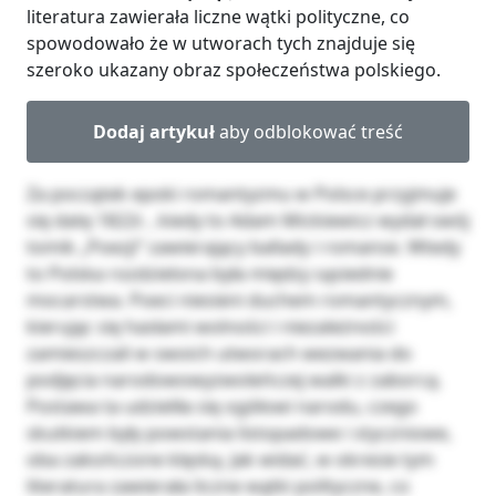
literatura zawierała liczne wątki polityczne, co
spowodowało że w utworach tych znajduje się
szeroko ukazany obraz społeczeństwa polskiego.
Dodaj artykuł
aby odblokować treść
Za początek epoki romantyzmu w Polsce przyjmuje
się datę 1822r. , kiedy to Adam Mickiewicz wydał swój
tomik „Poezji” zawierający ballady i romanse. Wtedy
to Polska rozdzielona była między sąsiednie
mocarstwa. Poeci niesieni duchem romantycznym,
kierując się hasłami wolności i niezależności
zamieszczali w swoich utworach wezwania do
podjęcia narodowowyzwoleńczej walki z zaborcą.
Postawa ta udzieliła się ogółowi narodu, czego
skutkiem były powstania listopadowe i styczniowe,
oba zakończone klęską. Jak widać, w okresie tym
literatura zawierała liczne wątki polityczne, co