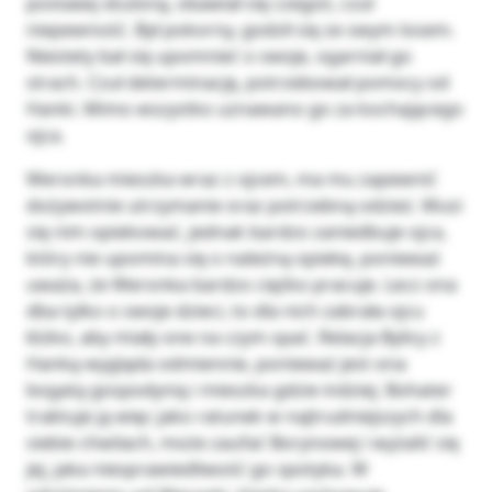
postawę skuloną, obawiał się czegoś, czuł
niepewność. Był pokorny, godził się ze swym losem.
Niestety bał się upomnieć o swoje, ogarniał go
strach. Czuł determinację, potrzebował pomocy od
Hanki. Mimo wszystko uznawano go za kochającego
ojca.
Weronka mieszka wraz z ojcem, ma mu zapewnić
dożywotnie utrzymanie oraz potrzebną odzież. Musi
się nim opiekować, jednak bardzo zaniedbuje ojca,
który nie upomina się o należną opiekę, ponieważ
uważa, że Weronka bardzo ciężko pracuje. Lecz ona
dba tylko o swoje dzieci, to dla nich zabrała ojcu
łóżko, aby miały one na czym spać. Relacja Bylicy z
Hanką wygląda odmiennie, ponieważ jest ona
bogatą gospodynią i mieszka gdzie indziej. Bohater
traktuje ją więc jako ratunek w najtrudniejszych dla
siebie chwilach, może zaufać Borynowej i wyżalić się
jej, jaka niesprawiedliwość go spotyka. W