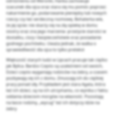
odróżnieniu od Weronki, Hanka zachowuje
szacunek dla ojca oraz stara się mu pomóc poprzez:
nakarmienie go, podarowanie pieniędzy lub nowych
rzeczy czy też serdeczną rozmowę. Bohaterka wie,
że jej ojciec nie skarży się na złą opiekę w domu
siostry oraz zna jego marzenia- przeżycie starości w
dostatku, ciszy i bezpieczeństwie oraz posiadanie
godnego pochówku. Uważa jednak, że walka o
sprawiedliwość dla ojca to tylko pretekst
Większość starych ludzi w Lipcach pracuje tak ciężko
jak Bylica. Bardzo Często są uzależnieni od swoich,
Dzieci często wyganiają rodziców na żebry, a czasem
pozbywają się ich z domu. Zmuszają ich do ciężkiej
pracy ponad siły. Przykładem jest stara Agata, która
też ich dzieci, są na ich utrzymaniu, co wynika z faktu
oddania dzieciom morgów na własność. Pozostają
na łasce rodziny, „wycug” też ich dotyczy idzie na
żebry