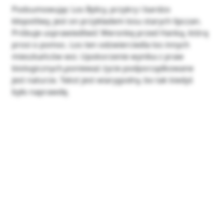
Podsumowując Los Bylicy, przykry i bardzo
kłopotliwy, jest on przykładem losu starych lipczan.
Próbuje usprawiedliwić Weronkę przed Hanką, którą
prosi o pomoc. Los ten odzwierciedla los innych
mieszkańców wsi. Upokorzenie wynika z praw
biologicznych,ponieważ życie podporządkowane
jest naturze. Tekst jest wiarygodny, bo tak kiedyś
było naprawdę.