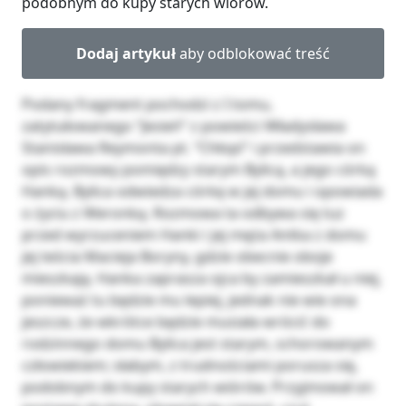
podobnym do kupy starych wiórów.
Dodaj artykuł
aby odblokować treść
Podany fragment pochodzi z I tomu,
zatytułowanego “Jesień” z powieści Władysława
Stanisława Reymonta pt. “Chłopi” i przedstawia on
opis rozmowy pomiędzy starym Bylicą, a jego córką
Hanką. Bylica odwiedza córkę w jej domu i opowiada
o życiu z Weronką. Rozmowa ta odbywa się tuz
przed wyrzuceniem Hanki i jej męża Antka z domu
jej teścia Macieja Boryny, gdzie obecnie oboje
mieszkają. Hanka zaprasza ojca by zamieszkał u niej,
ponieważ tu będzie mu lepiej, jednak nie wie ona
jeszcze, że wkrótce będzie musiała wrócić do
rodzinnego domu Bylica jest starym, schorowanym
człowiekiem; słabym, z trudnościami porusza się,
podobnym do kupy starych wiórów. Przyjmował on