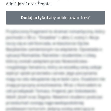
Adolf, Józef oraz Żegota.
Dodaj artykuł
aby odblokować treść
Przytoczony fragment to dramat romantyczny, który
pochodzi z III cz. “Dziadów” z aktu I, sceny I. Akcja
toczy się w celi Konrada, w klasztorze Ojców
Bazylianów zamienionym na więzienie. Opowiada o
sytuacji filomatów, filaretów i studentów z Litwy,
którzy zostali uwięzieni przez Nowosilcowa -
rosyjskiego Senatora, który za wszelką cenę usiłuje
wykryć spiski przeciwko carowi. Jego poczynania
mają na celu wkupienie się w łaski cara. Osadzeni nie
znają przyczyny aresztowania. Wraz z Konradem w
celi przebywali: Tomasz, Frejend, Jan Sobolewski,
Adolf, Józef oraz Żegota. Niewinni studenci podczas
przesłuchań zostają najprawdopodobniej
poddawani torturom. Jedyną osobą wierzącą w