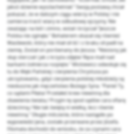
jakoś dziwnie wyszlachetniał.” Swoją postawą chciał
pokazać, że w dalszym ciągu wierzy w Polskę i nie
zamierza tracić wiary w odbudowę ojczyzny. Nie
zważając na ból i zimno, wstał i krzyczał “Jeszcze
Polska nie zginęła.” Bohaterem okazał się również
Wasilewski, który nie miał sił iść i z braku sił padł na
ziemię. Został on porównany do Jezusa. “Niesiony jak
słup sterczał i jak z krzyża zdjęte/ Ręce maił nad
barkami żołnierza rozpięte.” Mickiewicz odwołuje się
tu do Męki Pańskiej i cierpienia Chrystusa po
ukrzyżowaniu, gdyż cierpienia polskiej młodzieży są
niesłuszne jak męczeństwo Bożego Syna. “Panie! Ty,
co sądami Piłata/ Przelałeś krew niewinną dla
zbawienia świata,/ Przyjm tę spod sądów cara ofiarę
dziecinną,/ Nie tak świętą ni wielką, lecz równie
niewinną.” Długie milczenie, które nastąpiło po
wypowiedzi Jana, zostało przerwane przez Józefa.
Filomata dochodzi do wniosku, że za czynami cara