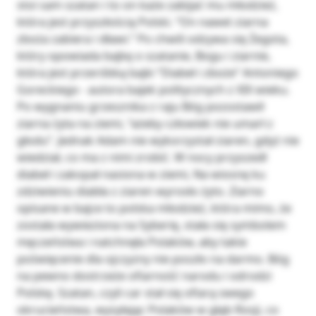
stoi sam szatan i to on każe zabijać mu młodzież,
która jest przyszłością Polski. “On nawet ziarna
zboża zabiera i dławi.” Po chwili odzywa się Żegota,
który opowiada bajkę o szatanie, Bogu i ziarnie,
która jest przeróbką bajki “Diabeł i zboże” Antoniego
Goreckiego - autora bajek politycznych z XIX wieku.
Po wygnaniu grzesznika z raju Bóg pozostawił
ziarna żyta na ziemi, “ażeby człowiek nie umarł z
głodu”. Jednak Adam nie wykorzystał ziaren, gdyż nie
wiedział, co ma z nimi zrobić. W nocy przyszedł
diabeł i zakopał nasiona w ziemi, Na wiosnę ku
zdziwieniu diabła z ziaren wyrosło żyto. Ziarno
opisane w bajce to polska młodzież, która mimo, że
została wywieziona na Syberię, stała się symbolem
męczeństwa i natchnęła Polaków, aby takie
poświęcenie dla ojczyzny nie poszło na darmo. Bóg
na pewno dostrzeże ofiarność narodu i odrodzi
Polskę. Szatan, czyli car stał się ofiarą swego
okrucieństwa, wysyłając Polaków w głąb Rosji, co