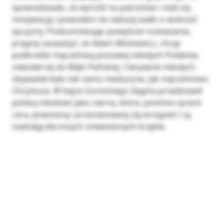
spowodowało, że wyrośli na patriotów i stali się
motywacją i powodem do dalszej walki o wolność
ojczyzny. Podsumowując powyższe rozważania,
pragnę zauważyć, że Adam Mickiewicz, chcąc
podkreślić męczeńską postawę młodych Polaków,
odwołał się do Męki Pańskiej. Cierpienie młodych
obywateli było tak samo niesłuszne, jak męczeństwo
Chrystusa. W bajce Goreckiego Żegota przedstawił
polską młodzież jako ziarna, które, pomimo tyranii
cara, powstaną i przeciwstawią się wrogowi i są
nadzieją dla innych zniewolonych krajów.