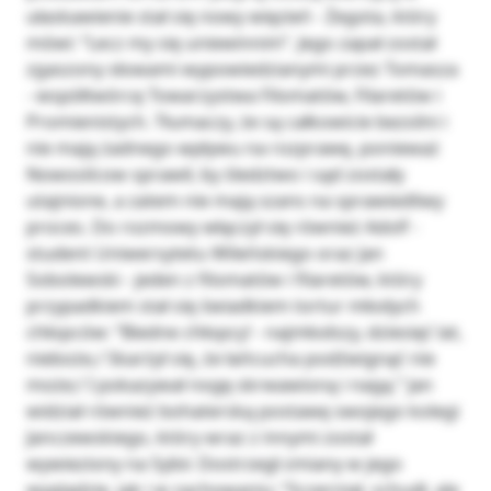
ułaskawienie stał się nowy więzień - Żegota, który
mówi: “Lecz my się uniewinnim”. Jego zapał został
zgaszony słowami wypowiedzianymi przez Tomasza
- współtwórcę Towarzystwa Filomatów, Filaretów i
Promienistych. Tłumaczy, że są całkowicie bezsilni i
nie mają żadnego wpływu na rozprawę, ponieważ
Nowosilcow sprawił, by śledztwo i sąd zostały
utajnione, a zatem nie mają szans na sprawiedliwy
proces. Do rozmowy włączył się również Adolf -
student Uniwersytetu Wileńskiego oraz Jan
Sobolewski - jeden z filomatów i filaretów, który
przypadkiem stał się świadkiem tortur młodych
chłopców: “Biedne chłopcy! - najmłodszy, dziesięć lat,
nieboże,/ Skarżył się, że łańcucha podźwignąć nie
może;/ I pokazywał nogę skrwawioną i nagą.” Jan
widział również bohaterską postawę swojego kolegi
Janczewskiego, który wraz z innymi został
wywieziony na Sybir. Dostrzegł zmiany w jego
wyglądzie, jak i w zachowaniu: “Sczerniał, schudł, ale