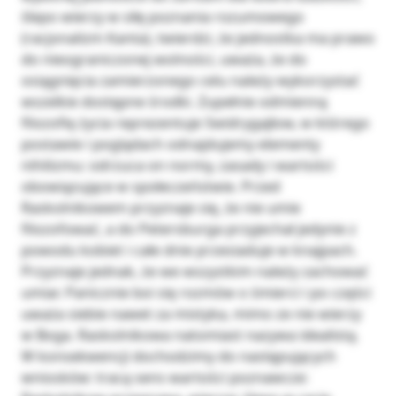
ślepo wierzy w siłę poznania rozumowego
(racjonalizm Kanta), twierdzi, że jednostka ma prawo
do nieograniczonej wolności, uważa, że do
osiągnięcia zamierzonego celu należy wykorzystać
wszelkie dostępne środki. Zupełnie odmienną
filozofię życia reprezentuje Swidrygajłow, w którego
postawie i poglądach odnajdujemy elementy
nihilizmu: odrzuca on normy, zasady i wartości
obowiązujące w społeczeństwie. Przed
Raskolnikowem przyznaje się, że nie umie
filozofować, a do Petersburga przyjechał jedynie z
powodu kobiet i całe dnie przesiaduje w knajpach.
Przyznaje jednak, że we wszystkim należy zachować
umiar. Panicznie boi się rozmów o śmierci i po części
uważa siebie nawet za mistyka, mimo ze nie wierzy
w Boga. Raskolnikowa natomiast nazywa idealistą.
W konsekwencji dochodzimy do następujących
wniosków: tracą sens wartości poznawcze: