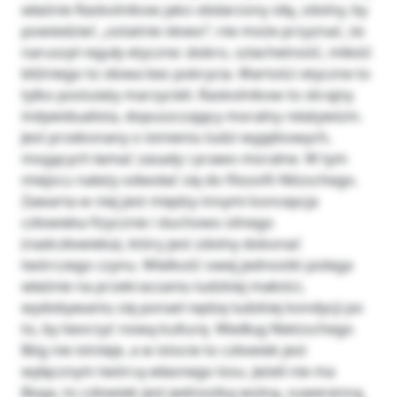
właśnie Raskolnikow jako obdarzony siłą, zdolny, by
powiedzieć „ostatnie słowo”; nie może przyznać, że
naruszył reguły etyczne: dobro, szlachetność, miłość
bliźniego to słowa bez pokrycia. Wartości etyczne to
tylko postulaty marzycieli. Raskolnikow to skrajny
indywidualista, dopuszczający moralny relatywizm.
Jest przekonany o istnieniu ludzi wyjątkowych,
mogących łamać zasady i prawo moralne. W tym
miejscu należy odwołać się do filozofii Nitzschego.
Zawarta w niej jest między innymi koncepcja
człowieka fizycznie i duchowo silnego
(nadczłowieka), który jest zdolny dokonać
twórczego czynu. Wielkość owej jednostki polega
właśnie na przekraczaniu ludzkiej małości,
wydobywaniu się ponad nędzę ludzkiej kondycji po
to, by tworzyć nową kulturę. Według Nietzschego
Bóg nie istnieje, a w istocie to człowiek jest
wyłącznym twórcą własnego losu. Jeżeli nie ma
Boga, to człowiek jest jednostką wolną, suwerenną,