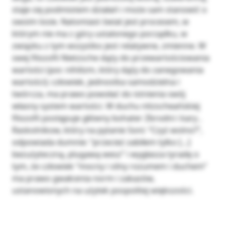
staje się podmiotem działań i może sam stanowić o
swoim losie. Natomiast świat jest procesem, w
którym nie ma z góry ustalonego porządku, w
związku z tym wszystko jest relatywne, zmienne. W
swej filozofii Nietzsche dąży do przewartościowania
wartości (por. nihilizm, który dąży do zanegowania
wartości); człowiek, jednostka samodzielna i
twórcza, ma prawo powołać do istnienia swój
własny system wartości. W duchu nitzscheańskiej
filozofii postępuje główny bohater Zbrodni i kary ,
Raskolnikow, który na pytanie Soni: “Czyż wolno?”,
odpowiada dumnie: “przecież zabiłem tylko […]
bezużyteczną, plugawą wesz” i wygłasza tyradę o
tym, że człowiek “mocny i silny rozumem i duchem”
ma prawo gwałcenia norm i zakazów,
ustanowionych na użytek pospolitej większości.