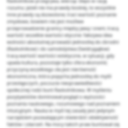
Raskolnikow przegrywa, wierząc ślepo w rację
rozumu: jeżeli nie ma prawdy boskiej, to wszystkie
inne prawdy są dozwolone; traci wartość poznanie
zmysłowe, bowiem nie jest możliwe
przeprowadzenie granicy między jawą i snem; tracą
wartość wszelkie wartości etyczne: fałszywa idea
wolności absolutnej prowadzi jednostkę do zbrodni
(Raskolnikow) i do samobójstwa (Swidrygajłow)
tracą wartość wartości estetyczne, w sytuacji, gdy
upada kultura, pozostaje tylko sfera ekonomii;
przyczyną wszelkiego zła jest nierówność
ekonomiczna, która popycha jednostkę do myśli
przestępczych, poczucie niesprawiedliwości
społecznej rodzi bunt Raskolnikowa. W myśleniu
pozytywistów dominował pogląd o wyższości
poznania naukowego, rozumowego nad poznaniem
intuicyjnym. Nauka w myśl tej zasady jest jedynym
narzędziem pozwalającym stwierdzić obiektywność
faktów i zdarzeń. Na mocy takich praw buntował się