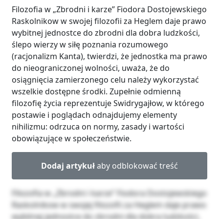
Filozofia w „Zbrodni i karze” Fiodora Dostojewskiego
Raskolnikow w swojej filozofii za Heglem daje prawo
wybitnej jednostce do zbrodni dla dobra ludzkości,
ślepo wierzy w siłę poznania rozumowego
(racjonalizm Kanta), twierdzi, że jednostka ma prawo
do nieograniczonej wolności, uważa, że do
osiągnięcia zamierzonego celu należy wykorzystać
wszelkie dostępne środki. Zupełnie odmienną
filozofię życia reprezentuje Swidrygajłow, w którego
postawie i poglądach odnajdujemy elementy
nihilizmu: odrzuca on normy, zasady i wartości
obowiązujące w społeczeństwie.
Dodaj artykuł
aby odblokować treść
Filozofia w „Zbrodni i karze” Fiodora Dostojewskiego
Raskolnikow w swojej filozofii za Heglem daje prawo
wybitnej jednostce do zbrodni dla dobra ludzkości,