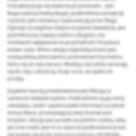
Charakteryzuje się wieloma przymiotami – jest
Bogurodzicą (matką Boga), podkreślona zostaje jej
czystość jako dziewicy i wybranie jej przez Boga.
Zajmuje szczególne miejsce w planie zbawienia, jest
pośredniczką między ludźmi a Bogiem, ma
możliwość wpływania na przychylność Chrystusa
wobec ludzi. Mimo swojej majestatyczności jest
osobą bliską zbiorowemu podmiotowi lirycznemu,
który się do niej zwraca. Modlący się ludzie zwracają
się do niej z ufnością, licząc na to, że spełni ich
prośby.
Zupełnie inaczej przedstawiona jest Maryja w
Lamencie świętokrzyskim. Podkreślone są jej cechy
człowieka, utwór zawiera wiele informacji na temat
emocji Maryi, przeżywającej swój dramat pod
krzyżem. Maryja jest przede wszystkim matką, taką,
jak inne matki. Jest to w utworze podkreślone przez
zwracanie się jej do syna przy pomocy zdrobnień,