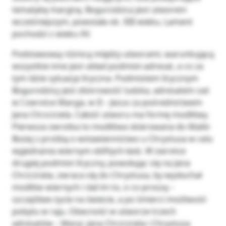
tematykę maryjną. Bogurodzica jest utworem
wcześniejszym, powstała ok. XIII wieku, Lament
pochodzi z wieku XV.
Podstawową różnicą między utworami, warunkującą
wszystkie inne jest układ podmiot-adresat, a co za
tym idzie sytuacja liryczna. Podmiotem lirycznym
Bogurodzicy jest zbiorowość ludzka, adresatem zaś
w I zwrotce Maryja, w II – Jezus za pośrednictwem
Jana Chrzciciela. Całość utworu ma formę modlitwy.
Pierwsza zwrotka to modlitwa skierowana do Matki
Bożej z prośbą o wstawiennictwo u Chrystusa w celu
wyjednania wiernym obfitych łask. W zwrotce
drugiej podmiot liryczny, powołując się na Jana
Chrzciciela, zwraca się do Chrystusa, by wysłuchał
modlitw wiernych i dał im to, o co proszą –
szczęśliwe życie na świecie, a po śmierci możliwość
pobytu w raju. Obecność w utworze trzech
adresatów – Maryi, Jana Chrzciciela i Chrystusa