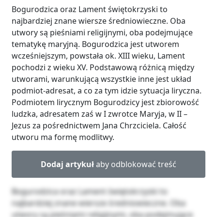
Bogurodzica oraz Lament świętokrzyski to
najbardziej znane wiersze średniowieczne. Oba
utwory są pieśniami religijnymi, oba podejmujące
tematykę maryjną. Bogurodzica jest utworem
wcześniejszym, powstała ok. XIII wieku, Lament
pochodzi z wieku XV. Podstawową różnicą między
utworami, warunkującą wszystkie inne jest układ
podmiot-adresat, a co za tym idzie sytuacja liryczna.
Podmiotem lirycznym Bogurodzicy jest zbiorowość
ludzka, adresatem zaś w I zwrotce Maryja, w II –
Jezus za pośrednictwem Jana Chrzciciela. Całość
utworu ma formę modlitwy.
Dodaj artykuł
aby odblokować treść
Bogurodzica oraz Lament świętokrzyski to
najbardziej znane wiersze średniowieczne. Oba
utwory są pieśniami religijnymi, oba podejmujące