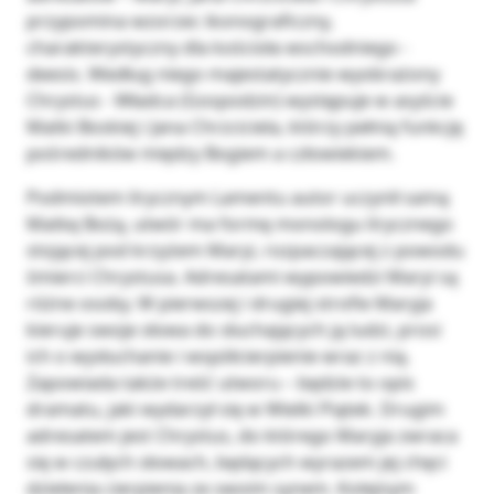
przypomina wzorzec ikonograficzny,
charakterystyczny dla kościoła wschodniego -
deesis. Według niego majestatycznie wyobrażony
Chrystus - Władca (Gospodzin) występuje w asyście
Matki Boskiej i Jana Chrzciciela, którzy pełnią funkcję
pośredników między Bogiem a człowiekiem.
Podmiotem lirycznym Lamentu autor uczynił samą
Matkę Bożą, utwór ma formę monologu lirycznego
stojącej pod krzyżem Maryi, rozpaczającej z powodu
śmierci Chrystusa. Adresatami wypowiedzi Maryi są
różne osoby. W pierwszej i drugiej strofie Maryja
kieruje swoje słowa do słuchających ją ludzi, prosi
ich o wysłuchanie i współcierpienie wraz z nią.
Zapowiada także treść utworu – będzie to opis
dramatu, jaki wydarzył się w Wielki Piątek. Drugim
adresatem jest Chrystus, do którego Maryja zwraca
się w czułych słowach, będących wyrazem jej chęci
dzielenia cierpienia ze swoim synem. Kolejnym