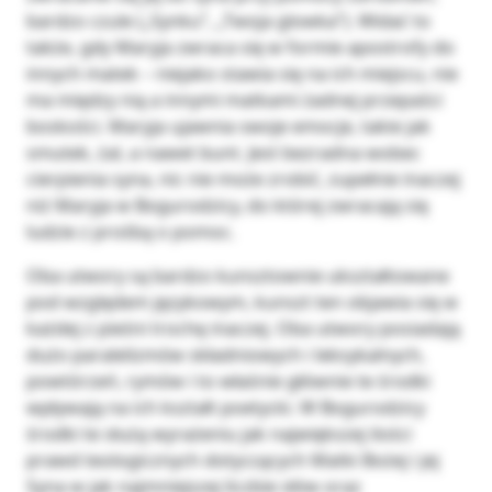
bardzo czule („Synku”, „Twoja glowka”). Widać to
także, gdy Maryja zwraca się w formie apostrofy do
innych matek – niejako stawia się na ich miejscu, nie
ma między nią a innymi matkami żadnej przepaści
boskości. Maryja ujawnia swoje emocje, takie jak
smutek, żal, a nawet bunt. Jest bezradna wobec
cierpienia syna, nic nie może zrobić, zupełnie inaczej
niż Maryja w Bogurodzicy, do której zwracają się
ludzie z prośbą o pomoc.
Oba utwory są bardzo kunsztownie ukształtowane
pod względem językowym, kunszt ten objawia się w
każdej z pieśni trochę inaczej. Oba utwory posiadają
dużo paralelizmów składniowych i leksykalnych,
powtórzeń, rymów i to właśnie głównie te środki
wpływają na ich kształt poetycki. W Bogurodzicy
środki te służą wyrażeniu jak największej ilości
prawd teologicznych dotyczących Matki Bożej i jej
Syna w jak najmniejszej liczbie słów oraz