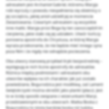
adresatem jest Archanioł Gabriel, któremu Maryja
robi wyrzuty z powodu niespełnienia się obietnicy o
jej szczęściu, jakiej anioł udzielił jej w momencie
Zwiastowania. Czwartym adresatem są wszystkie
inne matki. Maryja prosi Boga by ten zaoszczędził im
cierpienia, jakie stało się jej udziałem. Utwór kończy
ponowna apostrofa do Chrystusa, w której Maryja
wyraża przekonanie, że nie będzie mieć innego syna
poza Nim i że nigdy nie odnajdzie pocieszenia.
Oba utwory stanowią przykład liryki bezpośredniej –
występują w nich liczne apostrofy do adresatów.
Różnica między podmiotami i adresatami obu
utworów wpływa na ich charakter. Jak już zostało
powiedziane, Bogurodzica jest modlitwą, zaś Lament
świętokrzyski można określić jako plankt (płacz). Jest
to w ścisły sposób związane z wizerunkami Maryi,
przedstawionymi w obu utworach. Matka Boska z
Bogurodzicy to istota bardziej boska niż ludzka.