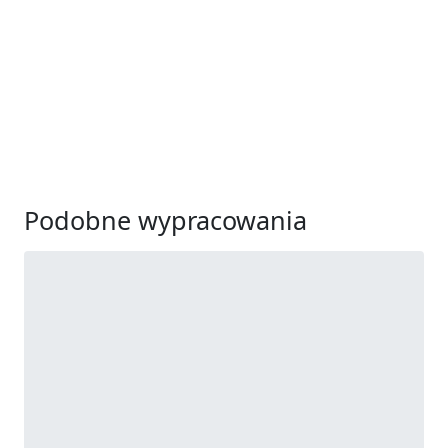
Podobne wypracowania