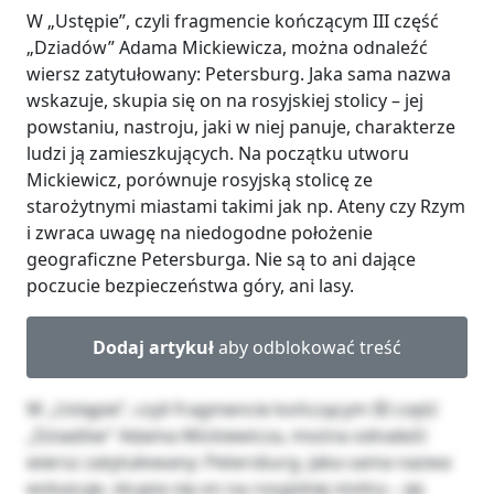
W „Ustępie”, czyli fragmencie kończącym III część
„Dziadów” Adama Mickiewicza, można odnaleźć
wiersz zatytułowany: Petersburg. Jaka sama nazwa
wskazuje, skupia się on na rosyjskiej stolicy – jej
powstaniu, nastroju, jaki w niej panuje, charakterze
ludzi ją zamieszkujących. Na początku utworu
Mickiewicz, porównuje rosyjską stolicę ze
starożytnymi miastami takimi jak np. Ateny czy Rzym
i zwraca uwagę na niedogodne położenie
geograficzne Petersburga. Nie są to ani dające
poczucie bezpieczeństwa góry, ani lasy.
Dodaj artykuł
aby odblokować treść
W „Ustępie”, czyli fragmencie kończącym III część
„Dziadów” Adama Mickiewicza, można odnaleźć
wiersz zatytułowany: Petersburg. Jaka sama nazwa
wskazuje, skupia się on na rosyjskiej stolicy – jej