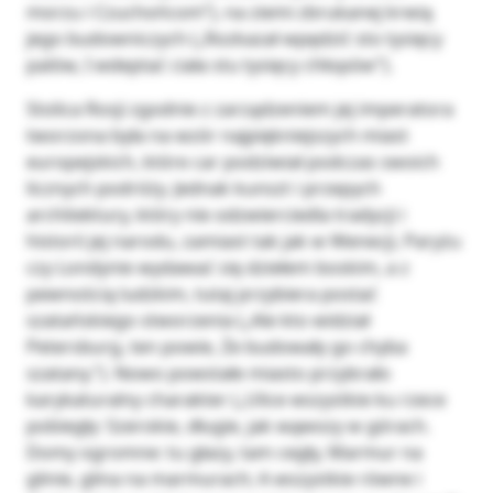
morzu i Czuchońcom”), na ziemi zbrukanej krwią
jego budowniczych („Rozkazał wpędzić sto tysięcy
palów, I wdeptać ciała stu tysięcy chłopów”).
Stolica Rosji zgodnie z zarządzeniem jej imperatora
tworzona była na wzór najpiękniejszych miast
europejskich, które car podziwiał podczas swoich
licznych podróży. Jednak kunszt i przepych
architektury, który nie odzwierciedla tradycji i
historii jej narodu, zamiast tak jak w Wenecji, Paryżu
czy Londynie wydawać się dziełem boskim, a z
pewnością ludzkim, tutaj przybiera postać
szatańskiego stworzenia („Ale kto widział
Petersburg, ten powie, Że budowały go chyba
szatany.”). Nowo powstałe miasto przybrało
karykaturalny charakter („Ulice wszystkie ku rzece
pobiegły: Szerokie, długie, jak wąwozy w górach.
Domy ogromne: tu głazy, tam cegły, Marmur na
glinie, glina na marmurach; A wszystkie równe i