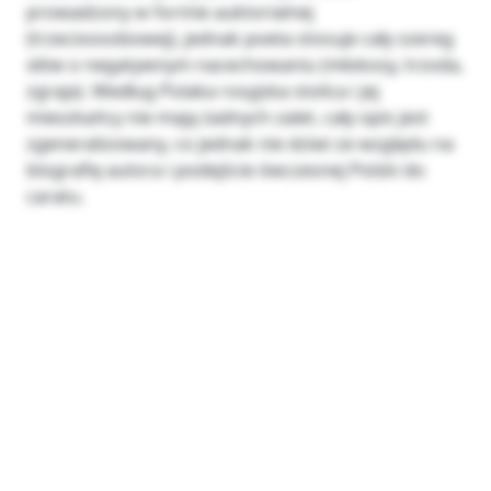
prowadzony w formie auktorialnej
(trzecioosobowej), jednak poeta stosuje cały szereg
słów o negatywnym nacechowaniu (młokosy, trzoda,
zgraja). Według Polaka rosyjska stolica i jej
mieszkańcy nie mają żadnych zalet, cały opis jest
zgeneralizowany, co jednak nie dziwi ze względu na
biografię autora i podejście ówczesnej Polski do
caratu.