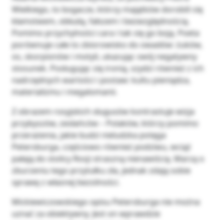
Wielkiego, to bogacze, którzy majątków dorobili się
kłamstwem, obłudą, fałszem i bezwzględnością.
Pomimo przychylności cara i tak się go boją. Poeta
porównuje całe to zbiorowisko do owadów: żuków,
os, skorpionów i motyli, ukazując swój negatywny
stosunek. Posługując się ironią, szydzi również z ich
nadrzędnych wartości i postaw: kultu pieniądza,
materializmu i megalomanii.
Z obrazem rosyjskich sługusów kontrastuje wizja
przybyszów, zesłańców – Polaków, którzy pomimo
przerażenia, jakie budzi nieludzka potęga
Petersburga, częściowo również podziwu, wciąż
pałają do stolicy Rosji straszną nienawiścią. Marzą o
zburzeniu tego przytułku zła, jednak zdają sobie
sprawę z własnej bezsilności.
Mickiewiczowskiego opisu Petersburga nie można
uznać za obiektywny. Jest on wprawdzie