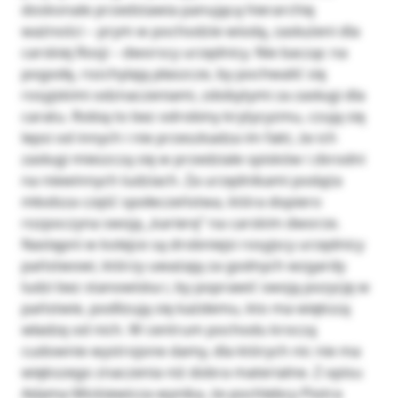
doskonale przedstawia panującą hierarchię
ważności – prym w pochodzie wiodą, zasłużeni dla
carskiej Rosji – dworscy urzędnicy. Nie bacząc na
pogodę, rozchylają płaszcze, by pochwalić się
rosyjskimi odznaczeniami, zdobytymi za zasługi dla
caratu. Robią to bez odrobiny krytycyzmu, czują się
lepsi od innych i nie przeszkadza im fakt, że ich
zasługi mieszczą się w przedziale spisków i zbrodni
na niewinnych ludziach. Za urzędnikami podąża
młodsza część społeczeństwa, która dopiero
rozpoczyna swoją „karierę” na carskim dworze.
Następni w kolejce są drobniejsi rosyjscy urzędnicy
państwowi, którzy uważają za godnych wzgardy
ludzi bez stanowiska i, by poprawić swoją pozycję w
państwie, podlizują się każdemu, kto ma większą
władzę od nich. W centrum pochodu kroczą
cudownie wystrojone damy, dla których nic nie ma
większego znaczenia niż dobra materialne. Z opisu
Adama Mickiewicza wynika, że pochlebcy Piotra