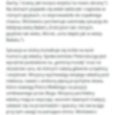
dachy, i ściany, Jak korpus wojska na nowo ubrany.”).
Na domach pojawiło się wiele tabliczek i napisów w
różnych językach, co doprowadziło do zupełnego
chaosu. Mickiewicz porównuje zaistniałą sytuację do
biblijnej wieży Babel („Śród pism tak różnych,
języków tak wielu, Wzrok, ucho błądzi jak w wieży
Babelu.”).
Sytuacja w stolicy kształtuje się ściśle na wzór
humoru jej władcy. Społeczeństwo Petersburga jest
wyraźnie podzielone na „gminną trzodę” oraz na
służalców cara, do których należą głównie urzędnicy
i wojskowi. Wszyscy wychwalają swojego władcę pod
niebiosa, nawet z ambony płyną przychylne słowa,
które stawiają Piotra Wielkiego na pozycji
umiłowanego przez Boga. Wszyscy pochlebcy
władcy mają w zwyczaju, wzorem dawnych tradycji,
udawać się na przechadzki i spacery, nie zwracając
przy tym uwagi na panujące zimno. Mickiewicz