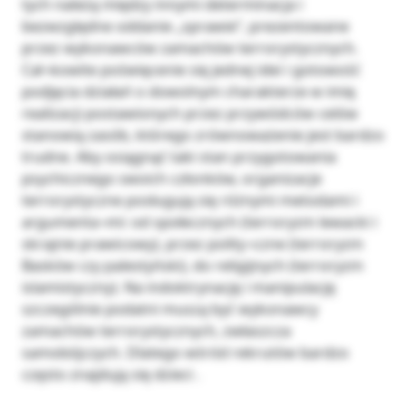
tych należą między innymi determinacja i
bezwzględne oddanie „sprawie”, prezentowane
przez wykonawców zamachów terrorystycznych.
Cał¬kowite poświęcenie się jednej idei i gotowość
podjęcia działań o dowolnym charakterze w imię
realizacji postawionych przez przywódców celów
stanowią zasób, którego zrównoważenie jest bardzo
trudne. Aby osiągnąć taki stan przygotowania
psychicznego swoich członków, organizacje
terrorystyczne posługują się różnymi metodami i
argumenta¬mi: od społecznych (terroryzm lewacki i
skrajnie prawicowy), przez polity¬czne (terroryzm
Basków czy palestyński), do religijnych (terroryzm
islamistyczny). Na indoktrynację i manipulację
szczególnie podatni muszą być wykonawcy
zamachów terrorystycznych, zwłaszcza
samobójczych. Dlatego wśród rekrutów bardzo
często znajdują się dzieci .