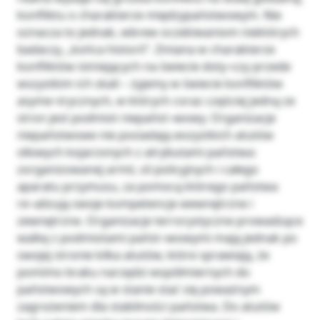
konfliktu o charakterze międzypaństwowym. Nie
oznacza to jednak, wbrew oczekiwaniom niektórych
badaczy, „końca historii”. Zmiana w charakterze
konfliktów istniejących na świecie doty¬czy przede
wszystkim ich skali – żyjemy w świecie konfliktów
asyme¬trycznych, w których coraz częściej jedną ze
stron jest podmiot niepańst¬wowy. Organizacje
niepaństwowe nie posiadają wszystkich atutów
siłowych kojarzonych z atrybutami państwa:
zorganizowanej armii, sil policyjnych i całego
aparatu przymusu, za pomocą którego państwa
re¬alizują swoje kompetencje wewnętrzne i
zewnętrzne. Organizacje terrorystyczne prowadzące
walkę z podmiotami państ¬wowymi mają jednak po
swojej stronie kilka atutów, które sprawiają, że
pomimo braku narzędzi współmiernych do
państwowych są w stanie stać się poważnym
zagrożeniem dla stabilności państwa. Do atutów