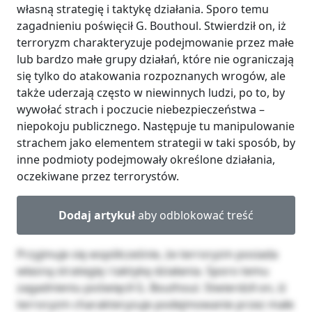
własną strategię i taktykę działania. Sporo temu
zagadnieniu poświęcił G. Bouthoul. Stwierdził on, iż
terroryzm charakteryzuje podejmowanie przez małe
lub bardzo małe grupy działań, które nie ograniczają
się tylko do atakowania rozpoznanych wrogów, ale
także uderzają często w niewinnych ludzi, po to, by
wywołać strach i poczucie niebezpieczeństwa –
niepokoju publicznego. Następuje tu manipulowanie
strachem jako elementem strategii w taki sposób, by
inne podmioty podejmowały określone działania,
oczekiwane przez terrorystów.
Dodaj artykuł
aby odblokować treść
Przyjmuje się współcześnie, że terroryzm posiada
własną strategię i taktykę działania. Sporo temu
zagadnieniu poświęcił G. Bouthoul. Stwierdził on, iż
terroryzm charakteryzuje podejmowanie przez małe