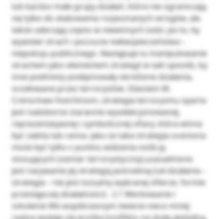
lub bardzo małe grupy działań, które nie ograniczają
się tylko do atakowania rozpoznanych wrogów, ale
także uderzają często w niewinnych ludzi, po to, by
wywołać strach i poczucie niebezpieczeństwa –
niepokoju publicznego. Następuje tu manipulowanie
strachem jako elementem strategii w taki sposób, by
inne podmioty podejmowały określone działania,
oczekiwane przez terrorystów. Zdaniem M.
Crenschaw Hutchinson, strategia terroryzmu oparta
jest nadoborze starannie wyselekcjonowanej,
reprezentatywnej i symbolicznej ofiary, która winna
być zabita lub ranna. Jako że taka strategia oceniona
może być tylko z punktu widzenia osób ją
stosujących (zamiar terrorystyczny),uzasadnione
jest nazywanie jej strategią pośrednią (cel działania –
strategia – nie jest tożsamy wybranej ofierze, formie
przestępczej działalności) . 2.1 Werbowanie i
szkolenie We współczesnym świecie nieco mniej
realna wydaje się groźba konfliktu na skalę globalną,