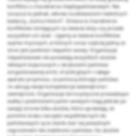
konfliktu o charakterze międzypaństwowym. Nie
oznacza to jednak, wbrew oczekiwaniom niektórych
badaczy, „końca historii”. Zmiana w charakterze
konfliktów istniejących na świecie doty¬czy przede
wszystkim ich skali – żyjemy w świecie konfliktów
asyme¬trycznych, w których coraz częściej jedną ze
stron jest podmiot niepańst¬wowy. Organizacje
niepaństwowe nie posiadają wszystkich atutów
siłowych kojarzonych z atrybutami państwa:
zorganizowanej armii, sil policyjnych i całego
aparatu przymusu, za pomocą którego państwa
re¬alizują swoje kompetencje wewnętrzne i
zewnętrzne. Organizacje terrorystyczne prowadzące
walkę z podmiotami państ¬wowymi mają jednak po
swojej stronie kilka atutów, które sprawiają, że
pomimo braku narzędzi współmiernych do
państwowych są w stanie stać się poważnym
zagrożeniem dla stabilności państwa. Do atutów