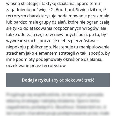
własną strategię i taktykę działania. Sporo temu
zagadnieniu poświęcił G. Bouthoul. Stwierdził on, iż
terroryzm charakteryzuje podejmowanie przez małe
lub bardzo małe grupy działań, które nie ograniczają
się tylko do atakowania rozpoznanych wrogów, ale
także uderzają często w niewinnych ludzi, po to, by
wywołać strach i poczucie niebezpieczeństwa –
niepokoju publicznego. Następuje tu manipulowanie
strachem jako elementem strategii w taki sposób, by
inne podmioty podejmowały określone działania,
oczekiwane przez terrorystów.
Dodaj artykuł
aby odblokować treść
Przyjmuje się współcześnie, że terroryzm posiada
własną strategię i taktykę działania. Sporo temu
zagadnieniu poświęcił G. Bouthoul. Stwierdził on, iż
terroryzm charakteryzuje podejmowanie przez małe