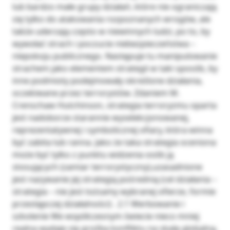
lub bardzo małe grupy działań, które nie ograniczają
się tylko do atakowania rozpoznanych wrogów, ale
także uderzają często w niewinnych ludzi, po to, by
wywołać strach i poczucie niebezpieczeństwa –
niepokoju publicznego. Następuje tu manipulowanie
strachem jako elementem strategii w taki sposób, by
inne podmioty podejmowały określone działania,
oczekiwane przez terrorystów. Zdaniem M.
Crenschaw Hutchinson, strategia terroryzmu oparta
jest nadoborze starannie wyselekcjonowanej,
reprezentatywnej i symbolicznej ofiary, która winna
być zabita lub ranna. Jako że taka strategia oceniona
może być tylko z punktu widzenia osób ją
stosujących (zamiar terrorystyczny),uzasadnione
jest nazywanie jej strategią pośrednią (cel działania –
strategia – nie jest tożsamy wybranej ofierze, formie
przestępczej działalności) . 2.1 Werbowanie i
szkolenie We współczesnym świecie nieco mniej
realna wydaje się groźba konfliktu na skalę globalną,