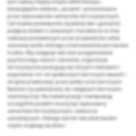
tych należą między innymi determinacja i
bezwzględne oddanie „sprawie”, prezentowane
przez wykonawców zamachów terrorystycznych.
Cał¬kowite poświęcenie się jednej idei i gotowość
podjęcia działań o dowolnym charakterze w imię
realizacji postawionych przez przywódców celów
stanowią zasób, którego zrównoważenie jest bardzo
trudne. Aby osiągnąć taki stan przygotowania
psychicznego swoich członków, organizacje
terrorystyczne posługują się różnymi metodami i
argumenta¬mi: od społecznych (terroryzm lewacki i
skrajnie prawicowy), przez polity¬czne (terroryzm
Basków czy palestyński), do religijnych (terroryzm
islamistyczny). Na indoktrynację i manipulację
szczególnie podatni muszą być wykonawcy
zamachów terrorystycznych, zwłaszcza
samobójczych. Dlatego wśród rekrutów bardzo
często znajdują się dzieci .