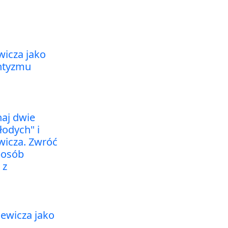
icza jako
ntyzmu
aj dwie
odych" i
icza. Zwróć
posób
 z
iewicza jako