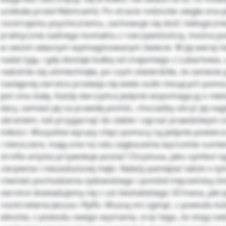
uciekała przed Niemcami). Po stracie rodziców uległa ona
rozstrojeniu psychicznemu, zachowuje się dość nielogicznie
praktycznie żadnego kontaktu z rzeczywistością, można pow
w swoim własnym wyimaginowanym świecie. W jej wersji św
nadal żyją, i gdy dostaje bułkę od znajomego z Lubartowa, u
radośnie się uśmiechnęła, po czym stwierdziła, że zaniesie
następnej zwrotce przewija się wiele osób niosących pomoc
jest ona stałą. Każdy darczyńca jedynie wspomaga ją o nieis
dary, zamiast jej na prawdę pomóc, chociażby okryć jej nagi
ubraniem, lub przygarnąć do siebie i ogrzać prawdziwym c
miłości. Wszystkie wyrazy chęci pomocy są jedynie powier
i nieszczere, mają one na celu zagłuszenia wyrzutów sumien
strofie artysta przywołuje postać Chrystusa, jako symbol
cierpienia i niezasłużonej męki. Należy pamiętać także o ty
również pochodzenia żydowskiego i poniósł męczeńską śmi
zwrotce dowiadujemy się z ust bestialskiego SS’mana, jaki
rozstrzelania Jezusa i Ryfki. Muszą oni zginąć, z powodu k
włosów, z powodu swego wyznania, oraz tego, że stoją nadz