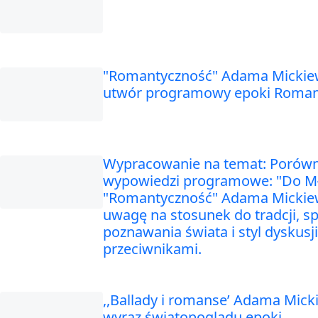
"Romantyczność" Adama Mickiew
utwór programowy epoki Roma
Wypracowanie na temat: Porówn
wypowiedzi programowe: "Do Mł
"Romantyczność" Adama Mickiew
uwagę na stosunek do tradcji, s
poznawania świata i styl dyskusji
przeciwnikami.
,,Ballady i romanse’ Adama Mick
wyraz światopoglądu epoki.