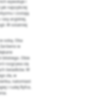
ich wywołuje i
jak najszybciej
ityzmu i zostają
rasy aryjskiej,
ii. W ostatniej
ze sobą. Oba
. Zarówno w
błąkane
ś bliskiego. Obie
rii rozgrywa się
ych świadków. W
go zła, w
sieńka, natomiast
iej i rudej Ryfce,
nia.