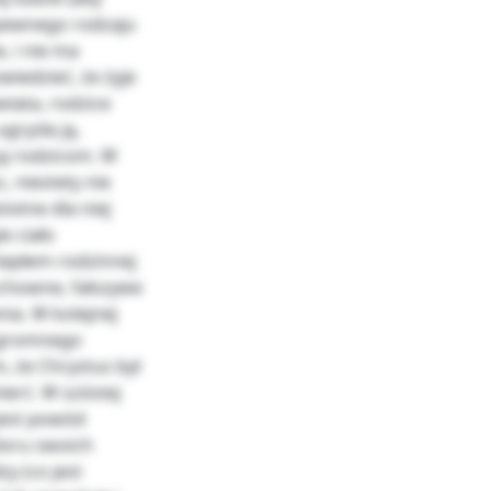
 pewnego rodzaju
, i nie ma
iedzieć, że żyje
iata, rodzice
gryzła ją,
 ją rodzicom. W
, niestety nie
totne dla niej
e ciało
iepłem rodzinnej
zchowne, fałszywe
ia. W kolejnej
 ogromnego
m, że Chrystus był
erć. W szóstej
 jest powód
oloru swoich
y (co jest