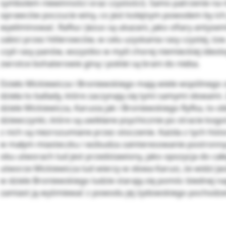
symbolem niewinności oraz czystości). Samo patrzenie na n
oprawców poczucie winy, co jest kolejnym powodem by ich 
wyeliminować. Rafka i Jezus są ukazani, jako ofiary antysem
zabici przez hitlerowców, w celu uzyskania rasy czystej, tzw. 
czyli rasy panów, wszystko w myśl chorej niemieckiej ideolog
zwrotce bohaterowie giną i poklei są brani do nieba.
Dzieło Mickiewicza i Broniewskiego mają wiele wspólnego 
dzieła to ballady, które zaczynają się tymi samymi słowami
dziele Mickiewicza, Karusia jak i Broniewskiego Ryfka, to o
dziewczynki, które są uwikłane psychicznie po stracie kogo
z nich są niezrozumiane przez otoczenie. Każda z tych histo
w małym miasteczku i wzbudza zainteresowanie postronn
obu utworach lud jest przedstawiony, jako opozycja do całe
utworze Mickiewicza lud wierzy w słowa Karusi, że widzi Ja
w dziele Broniewskiego ludzie starają się pomóc biednej nag
zamiast ją wyśmiewać z powodu jej żydowskiego pochodze