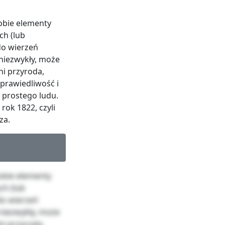
sobie elementy
ch (lub
do wierzeń
 niezwykły, może
i przyroda,
sprawiedliwość i
 prostego ludu.
rok 1822, czyli
za.
sobie elementy
ch (lub
do wierzeń
 niezwykły, może
i przyroda,