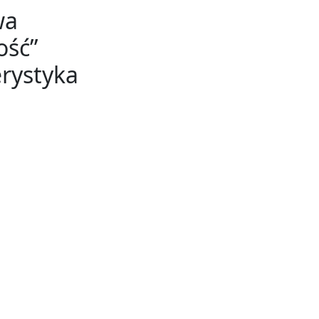
wa
ość”
rystyka