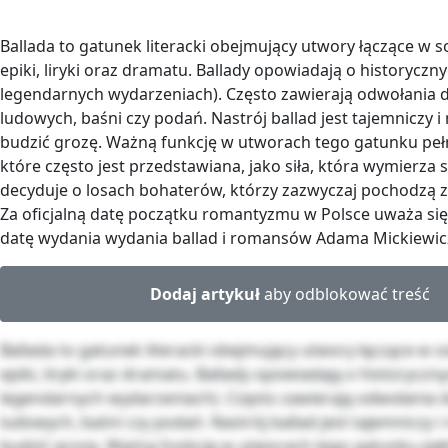
Ballada to gatunek literacki obejmujący utwory łączące w 
epiki, liryki oraz dramatu. Ballady opowiadają o historyczny
legendarnych wydarzeniach). Często zawierają odwołania 
ludowych, baśni czy podań. Nastrój ballad jest tajemniczy i
budzić grozę. Ważną funkcję w utworach tego gatunku pełn
które często jest przedstawiana, jako siła, która wymierza 
decyduje o losach bohaterów, którzy zazwyczaj pochodzą z
Za oficjalną datę początku romantyzmu w Polsce uważa się 
datę wydania wydania ballad i romansów Adama Mickiewic
Dodaj artykuł
aby odblokować treść
Ballada to gatunek literacki obejmujący utwory łączące w 
epiki, liryki oraz dramatu. Ballady opowiadają o historyczny
legendarnych wydarzeniach). Często zawierają odwołania 
ludowych, baśni czy podań. Nastrój ballad jest tajemniczy i
budzić grozę. Ważną funkcję w utworach tego gatunku pełn