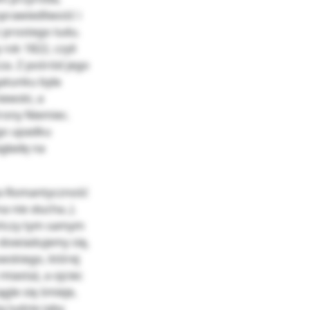
sprawiedliwość i
 prostego ludu.
rok 1822, czyli
a. Z pośród jego
gatunku była
iewski, a
trony Niemiec.
ego upadku
gładę na
za Romantyczność
 nie słucha..).
ończy tym samym
 dowiadujemy się,
wskiego, której
iasta), a ojciec
gle się śmieje,
ą ludzie (aby