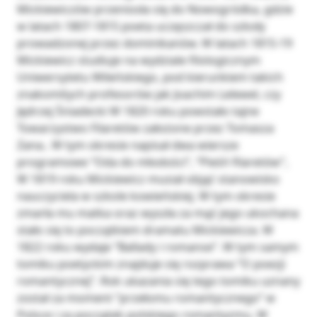
Mickiewiczów przeniosła się do Nowogródka, gdzie
w latach 1807-1815 poeta uczęszczał do szkoły
prowadzonej przez dominikanów. W latach 1815-19
Mickiewicz studiuje na wydziale filologicznym
Uniwersytetu Wileńskiego, pod kierunkiem takich
znakomitych profesorów jak Joachim Lelewel, czy
Jędrzej Śniadecki W 1820 roku powstało tajne
Towarzystwo Filaretów założone przez Tomasza
Zana.. W tym okresie napisał dwa wiersze
programowe “Oda do młodości”, “Pieśń filaretów”,
W 1819 roku Mickiewicz musiał objąć stanowisko
nauczyciela w szkole kowieńskiej. W tym okresie
zmarła mu matka oraz wyszła za mąż jego ukochana
stało się to początkiem dramatu Mickiewicza. W
1822 roku wydaje “Ballady i romanse”. W tym samym
tomiku poetyckim znajduje się rozprawa “O poezji
romantycznej”. Rok ukazania się tego tomiku uznany
został za moment “przełomu romantycznego” w
Polsce i za początek polskiego romantyzmu. W