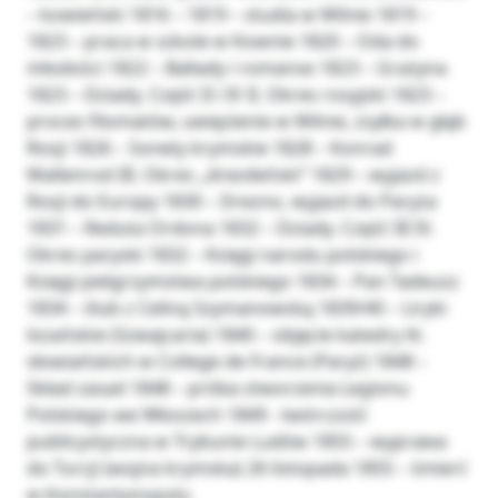
– kowieński 1816 – 1819 – studia w Wilnie 1819 –
1823 – praca w szkole w Kownie 1820 – Oda do
młodości 1822 – Ballady i romanse 1823 – Grażyna
1823 – Dziady. Część II i IV II. Okres rosyjski 1823 –
proces filomatów, uwięzienie w Wilnie, zsyłka w głąb
Rosji 1826 – Sonety krymskie 1828 – Konrad
Wallenrod III. Okres „drezdeński” 1829 – wyjazd z
Rosji do Europy 1830 – Drezno, wyjazd do Paryża
1831 – Reduta Ordona 1832 – Dziady. Część III IV.
Okres paryski 1832 – Księgi narodu polskiego i
Księgi pielgrzymstwa polskiego 1834 – Pan Tadeusz
1834 – ślub z Celiną Szymanowską 1839/40 – Liryki
lozańskie (Szwajcaria) 1840 – objęcie katedry lit.
słowiańskich w College de France (Paryż) 1848 –
Skład zasad 1848 – próba stworzenia Legionu
Polskiego we Włoszech 1849 - twórczość
publicystyczna w Trybunie Ludów 1855 – wyprawa
do Turcji (wojna krymska) 26 listopada 1855 – śmierć
w Konstantynopolu