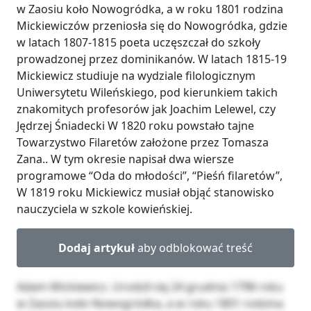
w Zaosiu koło Nowogródka, a w roku 1801 rodzina
Mickiewiczów przeniosła się do Nowogródka, gdzie
w latach 1807-1815 poeta uczęszczał do szkoły
prowadzonej przez dominikanów. W latach 1815-19
Mickiewicz studiuje na wydziale filologicznym
Uniwersytetu Wileńskiego, pod kierunkiem takich
znakomitych profesorów jak Joachim Lelewel, czy
Jędrzej Śniadecki W 1820 roku powstało tajne
Towarzystwo Filaretów założone przez Tomasza
Zana.. W tym okresie napisał dwa wiersze
programowe “Oda do młodości”, “Pieśń filaretów”,
W 1819 roku Mickiewicz musiał objąć stanowisko
nauczyciela w szkole kowieńskiej.
Dodaj artykuł
aby odblokować treść
Adam Mickiewicz. Urodził się 24 grudnia 1798 roku
w Zaosiu koło Nowogródka, a w roku 1801 rodzina