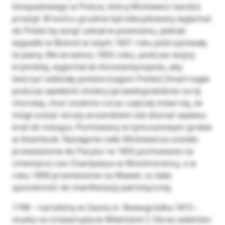
listopadowego w Polsce, którą Mickiewicz bardzo
przeżył. W końcu grudnia był zdecydowany wyjechać
do Polski by wziąć udział w powstaniu, jednak
wypadki w Bolonii w lutym 1831 roku pokrzyżowały
te plany. We wrześniu 1855 roku, podczas wojny
krymskiej, wyjechał do Konstantynopola, aby
tworzyć oddziały polskie (Legion Polski) Zmarł nagle
podczas epidemii cholery (prawdopodobnie na tę
chorobę, choć ostatnio coraz częściej mówi się, że
mógł zostać otruty arszenikiem lub doznać wylewu
krwi do mózgu). Pochowany w tymczasowym grobie
w Istambule. Następnie ciało Mickiewicza zostało
przewiezione do Paryża i w 1855 pochowane na
cmentarzu Les Champeaux w Montmorency, a w
roku 1890 przeniesione na Wawel, co dało
sposobność do manifestacji patriotycznej.
1798 – narodziny w Zaosiu k. Nowogródka 1815 –
studia na Uniwersytecie Wileńskim I. Okres wileńsko