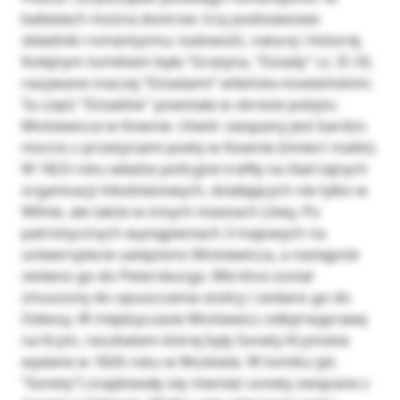
balladach można dostrzec trzy podstawowe
składniki romantyzmu: ludowość, naturę i historię.
Kolejnym tomikiem była “Grażyna, “Dziady” cz. II i IV,
nazywane inaczej “Dziadami” wileńsko-kowieńskimi.
Ta część “Dziadów” powstała w okresie pobytu
Mickiewicza w Kownie. Utwór związany jest bardzo
mocno z przeżyciami poety w Kownie (śmierć matki).
W 1823 roku władze policyjne trafiły na ślad tajnych
organizacji młodzieżowych, działających nie tylko w
Wilnie, ale także w innych miastach Litwy. Po
patriotycznych wystąpieniach 3 majowych na
uniwersytecie uwięziono Mickiewicza, a następnie
zesłano go do Petersburga. Wkrótce został
zmuszony do opuszczenia stolicy i zesłano go do
Odessy. W międzyczasie Mickiewicz odbył wyprawę
na Krym, rezultatem której były Sonety Krymskie
wydane w 1826 roku w Moskwie. W tomiku (pt.
“Sonety”) znajdowały się również sonety związane z