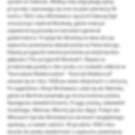
życiem w Odessie. Wielką rolę odgrywają opisy
przyrody i wysuwają się one na plan pierwszy W
końcu 1825 roku Mickiewicz opuścił Odessę (był
zmuszony) i wybrał Moskwę, gdzie miał już
zapewnioną posadę w kancelarii generał-
gubernatora. Przybył do Moskwy w dwa dni po
wybuchu powstania dekabrystów w Petersburgu.
Klęskę przyjaciół rewolucjonistów przeżył bardzo
głęboko (“Do przyjaciół Moskali”). Klęska ta
przekonała poetę o sile caratu co znalazło odbicie w
“Konradzie Wallenrodzie”. “Konrad Wallenrod”
ukazał się w roku 1828 po wielu kłopotach z cenzurą.
Po wyjeździe z Rosji Mickiewicz udał się do Niemiec,
gdzie w Berlinie powitała go liczna kolonia polska.
Następnie zwiedził Drezno, Pragę czeską, odwiedził
Goethego, Weimar, Włochy (przez Alpy). Pobyt we
Włoszech był dla Mickiewicza okresem względnego
spokoju, a nawet radości. W grudniu 1830 roku
doszła do poety wiadomość o wybuchu powstania