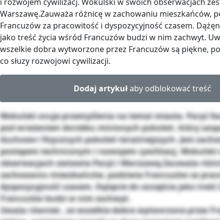
i rozwojem cywilizacj. Wokulski w swoich obserwacjach zes
Warszawę.Zauważa różnicę w zachowaniu mieszkańców, p
Francuzów za pracowitość i dyspozycyjność czasem. Dążęni
jako treść życia wśród Francuzów budzi w nim zachwyt. Uw
wszelkie dobra wytworzone przez Francuzów są piękne, poż
co słuzy rozwojowi cywilizacji.
Dodaj artykuł
aby odblokować treść
Wokulski snuje przemyślenia na temat miasta. Paryż fas
pod wrażeniem dorobku minionych pokoleń, który zasp
duchowe i fizycznych pokoleń terażniejszych. Jest zach
postepem technicznym i rozwojem cywilizacj. Wokulski
obserwacjach zestawia Paryż i Warszawę.Zauważa różn
zachowaniu mieszkańców, podziwia Francuzów za praco
dyspozycyjność czasem. Dążęnie do szczęścia jako treść
Francuzów budzi w nim zachwyt.
Uważa również , ze wszelkie dobra wytworzone przez F