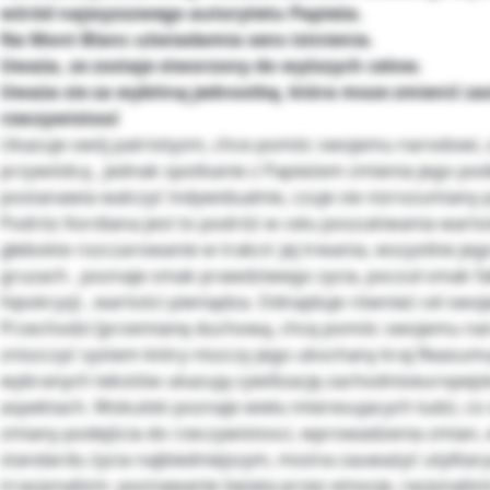
wśród najwyzszwego autorytetu Papieża.
Na Mont Blanc uświadamia sens istnienia.
Uważa, ze zostaje stworzony do wyższych celow.
Uważa sie za wybitną jednostkę, która moze zmienić za
rzeczywistosć
Ukazuje swój patriotyzm, chce pomóc swojemu narodowi, 
przywódcą , jednak spotkanie z Papieżem zmienia jego pode
postanawia walczyć indywidualnie, czuje sie nizrozumiany 
Podróz Kordiana jest to podróż w celu poszukiwania warto
głebokie rozczarowanie w trakcir jej trwania, wszystkie jego
gruzach , poznaje smak prawdziwego zycia, poczuł smak fał
hipokryzji , wartości pieniądza. Odnajduje również cel swoj
Przechodzi [przemianę duchową, chcę pomóc swojemu na
zniszczyć system który niszczy jego ukochany kraj Reasumu
wybranych tekstów ukazują cywilizację zachodnioeuropejs
aspektach. Wokulski poznaje wielu interesujacych ludzi, co
zmiany podejścia do rzeczywistosci, wprowadzenia zmian, 
standardu życia najbiedniejszym, można zauważyć utylitar
irracjonalizm- poznawanie świata przez emocje, racjonalizm