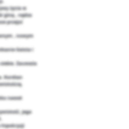
i.
ywy życia w
i giną , nędza
ze przejsć
sywnym , nowym
tkanie Geista i
 siebie. Zauważa
o. Kordian
wistością.
stko nawet
ywistość, jego
.
 hipokryzji