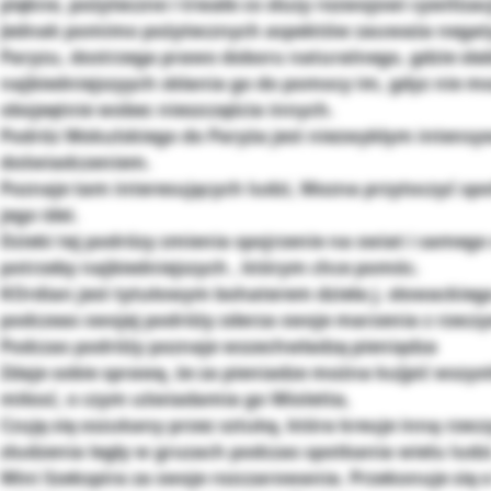
piękne, pożyteczne i trwałe co słuzy rozwojowi cywilizacj
Jednak pomimo pożytecznych aspektów zauważa negat
Paryzu, dostrzega prawo doboru naturalnego, gdzie słab
najbiedniejszyych skłania go do pomocy im, gdyz nie mo
obojeętnie wobec nieszczęścia innych.
Podróz Wokulskiego do Paryża jest niezwykłym inten
doświadczeniem.
Poznaje tam interesujących ludzi, Mozna przytoczyć spo
jego idei.
Dzieki tej podrózy zmienia spojrzenie na swiat i samego
potrzeby najbiedniejszych , którym chce pomóc.
KOrdian jest tytułowym bohaterem dzieła j. słowackieg
podczeas swojej podróży zderza swoje marzenia z rzeczy
Podczas podróży poznaje wszechwładzę pieniądza
Zdaje sobie sprawę, że za pieniadze można ku[pić wszy
miłosć, o czym uświadamia go Wioletta,
Czuję się oszukany przez sztukę, która kreuje inną rzecz
złudzenia legły w gruzach podczas spotkania wielu ludzi
Wini Szekspira za swoje rozczarowania. Przekonuje się o