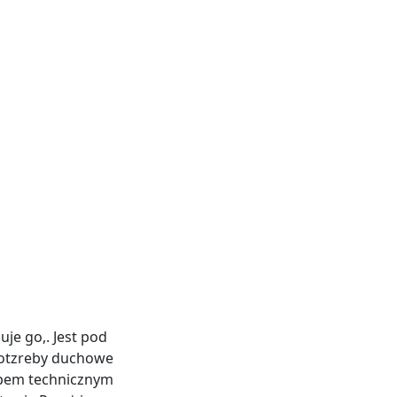
je go,. Jest pod
potzreby duchowe
tepem technicznym