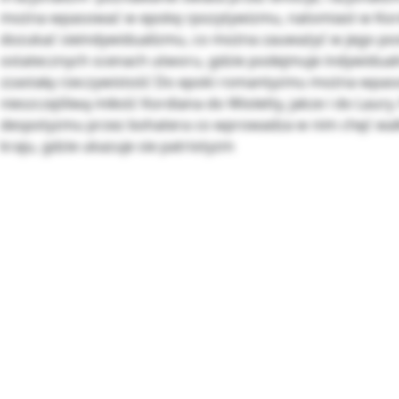
można wpasować w epokę rpozytywizmu, natomiast w Kor
dozukać sieindywidualizmu, co można zauważyć w jego p
ostatecznych scenach utworu, gdzie podejmuje indywidual
zzastałą rzeczywistość Do epoki romantyzmu można wpas
nieszczęśliwą miłość Kordiana do Wioletty, jakze i do Laury.
despotyzmu przez bohatera co wprowadza w nim chęć wal
kraju, gdzie ukazuje sie patriotyzm