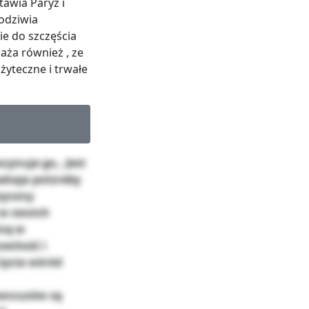
tawia Paryż i
odziwia
e do szczęścia
aża również , ze
yteczne i trwałe
cynuje go,. Jest
akaja potzreby
wycony
 w swoich
icę w
witość i
 życia wśród
rancuzów są