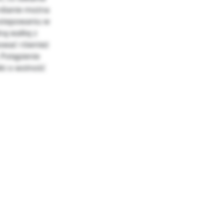
dianie można
ostepowaniu w
ną walkę z
ować również
 Potępienie
ki o wolność