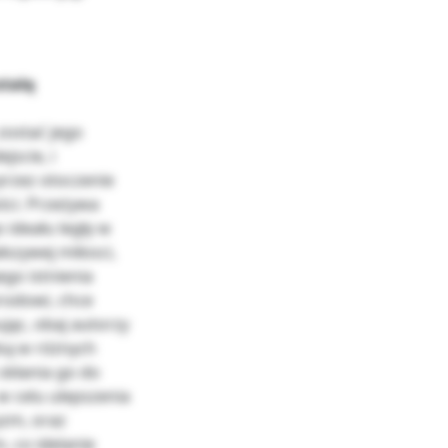
stałą
zostać jego
jscie, i
przez otoczenie
ści. Przeżywa
 ideału legły w
szywej miłosci,
ego istnienia
rodowi, chce
jąc, obaj autorzy
ką w różnych
 skłania go do
w celu ulepszenia
yzm, oraz
, co idelanie