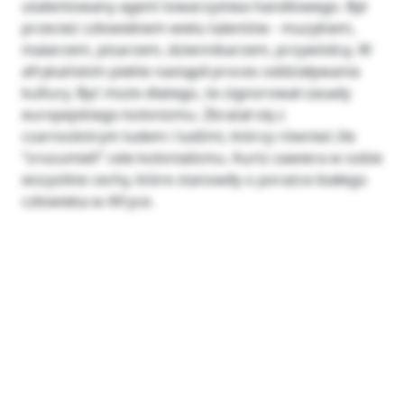
utalentowany agent towarzystwa handlowego. Był
przecież człowiekiem wielu talentów - muzykiem,
malarzem, pisarzem, dziennikarzem, przywódcą. W
afrykańskim piekle nastąpił proces oddziaływania
kultury. Być może dlatego, że zignorował zasady
europejskiego kolonizmu. Zbratał się z
czarnoskórym ludem i ludźmi, którzy również źle
“zrozumieli” cele kolonializmu. Kurtz zawiera w sobie
wszystkie cechy, które stanowiły o porażce białego
człowieka w Afryce.