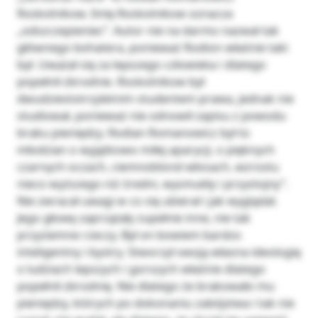
Roskolnikow. Imię Roskolnikow oznacza
„odszczepieniec”. Autor nie na darmo nazwał tak
głównego bohatera, ponieważ Rodion właśnie taki
był. Uważał się za lepszego człowieka i dlatego
popełnił zbrodnie. Roskolnikow był
dwudziestotrzyletnim studentem prawa, jednak nie
studiował, ponieważ nie odnowił zapisu z powodu
braku pieniędzy. Rodian Romanowicz był to
młodzian o wyjątkowo miłej aparycji, o pięknych
czarnych oczach, ciemnoblond włosach, wzrostu
nieco wyższego niż średni, wysmukły i przystojny”.
Nie zwracał uwagi w co się ubierał i jak wyglądał.
Jego głowę zaprzątały zupełnie inne, nie tak
przyziemne rzeczy. Był on bowiem bardzo
inteligentny i bystry. Stworzył swoją własna ideologię
o ludziach lepszych i gorszych właśnie dlatego
popełnił zbrodnię. Nie dlatego że brakowało mu
pieniędzy, których po dokonaniu zabójstwa i tak nie