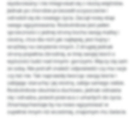
wyobcowany i nie integrował się z resztą więźniów.
Jednak po chorobie przeszedł oczyszczenie i
odrodził się do nowego życia. Zaczął nowy etap
swego egzystowania. Roskolnikow jest pełen
sprzeczności z jednej strony kocha swoją matkę i
siostrę, chce dla nich jak najlepiej, jest hojny i
wrażliwy na cierpienie innych. Z drugiej jednak
strony popełnia zbrodnię, w imię swojej teorii o
wyższości ludzi nad innymi- gorszymi. Męczy się sam
ze sobą. Nie potrafi znaleźć odpowiedzi czy ma racje
czy też nie. Tak naprawdę tworząc swoją teorie i
zabijając staruchę i jej siostrę, zabija samego siebie.
Roskolnikow obumiera duchowo, jednak odnawia
się i odradza, powoli powraca z umarłych do życia.
Zmartwychwstaje by na nowo egzystować w
zupełnie innym niż wcześniej, znajomym mu świecie.