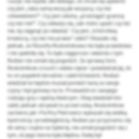
ruszył, nie wydał, ale dlatego, że chciał się upewnić
czy jest „taka samą wszą jak wszyscy, czy też
człowiekiem?”. Czy jest zdolny „przestąpić granicę
czy też nie?”. Czy odważy się „tak nisko upaść czy też
nie, by sięgnąć po władzę”. Czy jest „tchórzliwą
kreaturą, czy też ma prawo” zabić? Okazało się
jednak, ze filozofia Roskolnikowa nie była prawdziwa
i nie spełniła się. To było najgorsze i właśnie z tym
Rodian nie umiał się pogodzić. Za sprawą Soni,
Roskolnikow zrzucił z siebie ciężar i powiedział jej, że
to on popełnił zbrodnie i zabił lichwiarki. Rodian
wiedział że będzie musiał ponieść karę za swoje
czyny i był gotowy na to. Prowadził on swojego
rodzaju grę z sędzią śledczym. Obaj wiedzieli kto
zabił, jednak ukrywali to przed sobą. Roskolnikow
zarówno jak i Porfiry Pietrowicz wykazali się wielką
bystrością i przebiegłością. Rodian po przyznaniu się
do winy i zsyłce na Syberię, nie umiał pogodzić się z
tym, że jego teoria była błędna. Dalej był