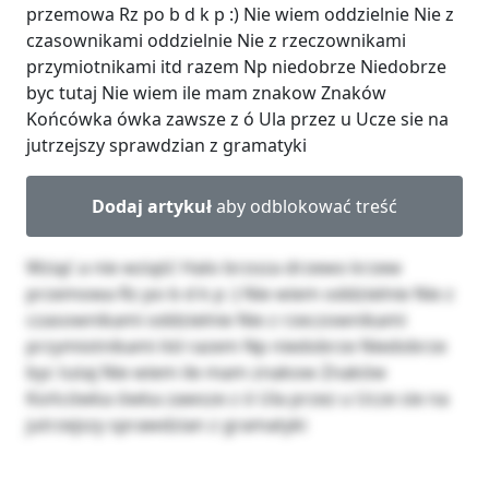
przemowa Rz po b d k p :) Nie wiem oddzielnie Nie z
czasownikami oddzielnie Nie z rzeczownikami
przymiotnikami itd razem Np niedobrze Niedobrze
byc tutaj Nie wiem ile mam znakow Znaków
Końcówka ówka zawsze z ó Ula przez u Ucze sie na
jutrzejszy sprawdzian z gramatyki
Dodaj artykuł
aby odblokować treść
Wziąć a nie wziąść Halo brzoza drzewo krzew
przemowa Rz po b d k p :) Nie wiem oddzielnie Nie z
czasownikami oddzielnie Nie z rzeczownikami
przymiotnikami itd razem Np niedobrze Niedobrze
byc tutaj Nie wiem ile mam znakow Znaków
Końcówka ówka zawsze z ó Ula przez u Ucze sie na
jutrzejszy sprawdzian z gramatyki