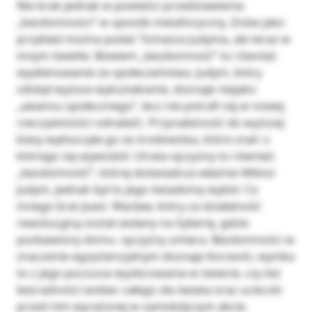
Nie brak jednak w powieści przedstawienia
„bezdomności” w sposób metaforyczny. Znów jako
przykład można podać Tomasza Judyma, ale teraz w
innym świetle. Bowiem „bezdomność” to również
wyalienowanie ze społeczeństwa. Judym, który
zdobył wyższe wykształcenie, doznaje niejako
„awansu społecznego”, lecz nie potrafi się w nowej
rzeczywistości odnaleźć. Przynależność do wyższej
klasy wykluczyła go ze środowiska, które znał i z
którego się wywodził. Utrata ojczyzny to również
„bezdomność”, której doświadcza właśnie Wiktor
Judym, jednak był to jego świadomy wybór. Co
innego brat Joasi- Wacław, który za działalność
rewolucyjną został zesłany na Syberię, gdzie
pozbawiony domu- ojczyzny umiera. Bezdomności w
znaczenie egzystencjalnym doznaje Korzecki, wynika
to z jego poczucia wyobcowania w świecie, czy też
bezradności wobec całego zła świata oraz ucieczki
przed nim wyrażonej w samobójczym akcie.