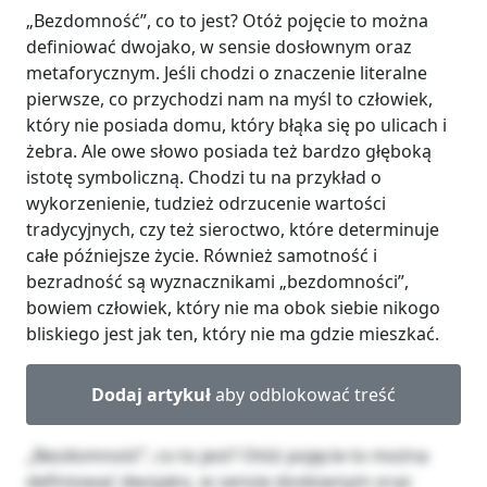
„Bezdomność”, co to jest? Otóż pojęcie to można
definiować dwojako, w sensie dosłownym oraz
metaforycznym. Jeśli chodzi o znaczenie literalne
pierwsze, co przychodzi nam na myśl to człowiek,
który nie posiada domu, który błąka się po ulicach i
żebra. Ale owe słowo posiada też bardzo głęboką
istotę symboliczną. Chodzi tu na przykład o
wykorzenienie, tudzież odrzucenie wartości
tradycyjnych, czy też sieroctwo, które determinuje
całe późniejsze życie. Również samotność i
bezradność są wyznacznikami „bezdomności”,
bowiem człowiek, który nie ma obok siebie nikogo
bliskiego jest jak ten, który nie ma gdzie mieszkać.
Dodaj artykuł
aby odblokować treść
„Bezdomność”, co to jest? Otóż pojęcie to można
definiować dwojako, w sensie dosłownym oraz