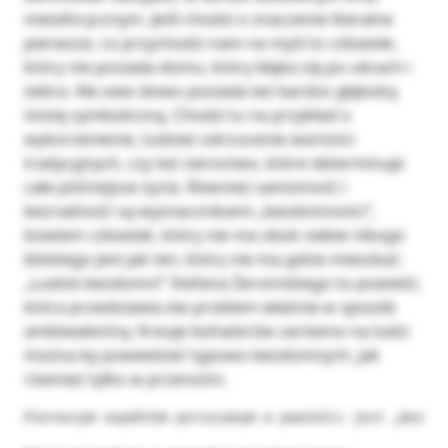
metaforycznym. Jeśli chodzi o znaczenie literalne
pierwsze, co przychodzi nam na myśl to człowiek,
który nie posiada domu, który błąka się po ulicach i
żebra. Ale owe słowo posiada też bardzo głęboką
istotę symboliczną. Chodzi tu na przykład o
wykorzenienie, tudzież odrzucenie wartości
tradycyjnych, czy też sieroctwo, które determinuje
całe późniejsze życie. Również samotność i
bezradność są wyznacznikami „bezdomności”,
bowiem człowiek, który nie ma obok siebie nikogo
bliskiego jest jak ten, który nie ma gdzie mieszkać.
„Ludzie bezdomni” Stefana Żeromskiego to powieść,
która przedstawia ów problem właśnie w sposób
ambiwalentny. Kreuje bohaterów zarówno na ludzi
można by powiedzieć typowo bezdomnych, jak
również tylko w przenośni.