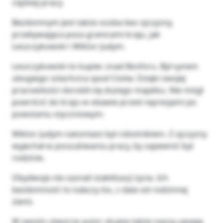
ciężkiej pracy.
Bezdomnym jest także osoba bez ojczyzny,
przebywająca poza granicami kraju, jak
Leszczykowski i Wiktor Judym.
Leszczykowski to kupiec znad Bosforu. Był synem
ubogiego szlachcica spod Cisów. Dzięki swojej
pracowitości dorobił się dużego majatku. Nie mógł
powrócić do kraju w obawie przed represjami po
powstaniu styczniowym.
Wiktor Judym natomiast był robotnikiem. Z ojczyzny
wyjechał w poszukiwaniu pracy, by zapewnić byt
rodzinie.
Obydwoje nie zaznali stabilizacji życia. Ich
bezdomność to tułaczy los, z dala od rodzinnej
ziemi.
W swoim utworze autor skupia także naszą uwagę