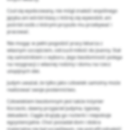
Czuł się wyobcowany, nie mógł znaleźć wspólnego
języka ani wśród klasy z której się wywodził, ani
pośród osób z którymi przyszło mu przebywać i
pracować.
Nie mogąc w pełni pogodzić pracy lekarza z
własnym szczęściem, odrzucił miłość do Joanny. Stał
się samotnikiem z wyboru. Jego bezdomność polega
na rezygnacji z własnej rodziny i domu na rzecz
utopijnych idei.
Judym uważał, że tylko jako człowiek samotny może
realizować swoje posłannictwo.
Człowiekiem bezdomnym jest także inżynier
Korzecki, dawny przyjaciel Judyma, typowy
dekadent. Ciągle drążyły go rozterki i niepokoje
egzystencjalne. Choć posiadał dom i dobra
materialne nie był szczęśliwym, nie potrafił odnaleźć