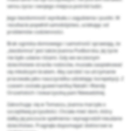
sensu życia i swojego miejsca pośród ludzi.
Jego bezdomność wynikała z zagubienia i pustki. W
rezultacie popełnił samobójstwo, uciekając od
problemów codzienności.
Brak ogniska domowego i samotność sprawiają, że
„bezdomna” jest także Joanna Podborska. Jej życie
nie było usłane różami. Gdy we wczesnym
dzieciństwie straciła rodziców, musiała zaopiekować
się młodszym bratem. Aby zarobić na utrzymanie
pracowała jako nauczycielka udzielając korepetycji. Z
czasem została guwernantką Natalii i Wandy
Orszeńskich i towarzyszką pani Niewadzkiej.
Zakochując się w Tomaszu, Joanna marzyła o
szczęśliwej przyszłości. Chciała mieć dom, który
dałby jej poczucie spełnienia i wynagrodził nieudane
dzieciństwo. Pragnęła dopomagać doktorowi w