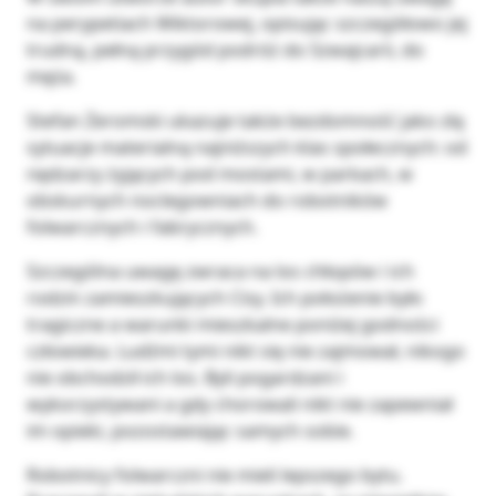
na perypetiach Wiktorowej, opisując szczegółowo jej
trudną, pełną przygód podróż do Szwajcarii, do
męża.
Stefan Żeromski ukazuje także bezdomność jako złą
sytuacje materialną najniższych klas społecznych: od
nędzarzy żyjących pod mostami, w parkach, w
obskurnych noclegowniach do robotników
folwarcznych i fabrycznych.
Szczególna uwagę zwraca na los chłopów i ich
rodzin zamieszkujących Cisy. Ich położenie było
tragiczne a warunki mieszkalne poniżej godności
człowieka. Ludźmi tymi nikt się nie zajmował, nikogo
nie obchodził ich los. Byli pogardzani i
wykorzystywani a gdy chorowali nikt nie zapewniał
im opieki, pozostawiając samych sobie.
Robotnicy folwarczni nie mieli lepszego bytu.