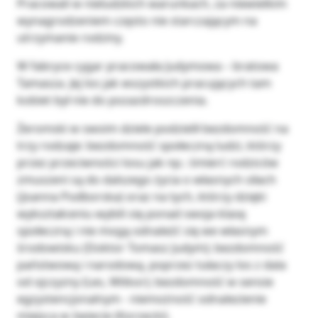
Pracowali w nieludzkich warunkach, za niewielkim
wynagrodzeniem często nie starczającym na
utrzymanie rodziny.
W fabryce cygar pracowała Judymowa – bratowa
Tamasza. Jej los jak wszystkich pracujących tam
kobiet był nie do pozazdroszczenia.
Żeromski w swoim dziele podzielił bezdomność na
trzy rodzaje: bezdomność społeczną ludzi, którzy
przez przeciwności losu jak np.: śmierć rodziców
zmuszeni są do dalszego życia o własnych siłach
(Joanna Podborska) oraz na tych, którzy dzięki
wykształceniu wybili się ponad swoja klasę
społeczną i nie mogą odnaleźć się we własnym
środowisku (Doktor Tomasz Judym); bezdomność
państwową i narodową, poprzez tułaczy los z dala
od ojczyzny (Les, Witkor); bezdomność w sensie
egzystencjonalnym - niemożność odnalezienie
miejsca w świecie (Korzecki).