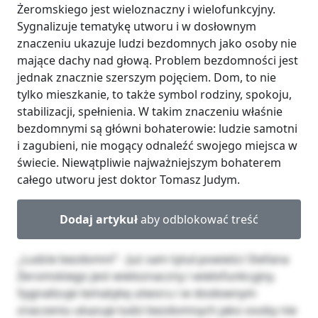
Żeromskiego jest wieloznaczny i wielofunkcyjny.
Sygnalizuje tematykę utworu i w dosłownym
znaczeniu ukazuje ludzi bezdomnych jako osoby nie
mające dachy nad głową. Problem bezdomności jest
jednak znacznie szerszym pojęciem. Dom, to nie
tylko mieszkanie, to także symbol rodziny, spokoju,
stabilizacji, spełnienia. W takim znaczeniu właśnie
bezdomnymi są główni bohaterowie: ludzie samotni
i zagubieni, nie mogący odnaleźć swojego miejsca w
świecie. Niewątpliwie najważniejszym bohaterem
całego utworu jest doktor Tomasz Judym.
Dodaj artykuł
aby odblokować treść
„Ludzie bezdomni” - Już sam tytuł powieści Stefana
Żeromskiego jest wieloznaczny i wielofunkcyjny.
Sygnalizuje tematykę utworu i w dosłownym
znaczeniu ukazuje ludzi bezdomnych jako osoby nie