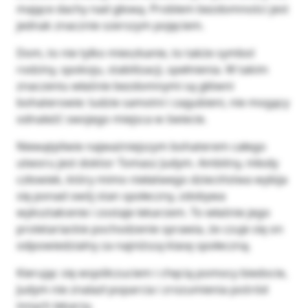
mające dachy nad głową. Problem bezdomności jest
jednak znacznie szerszym pojęciem.
Dom, to nie tylko mieszkanie, to także symbol
rodziny, spokoju, stabilizacji, spełnienia. W takim
znaczeniu właśnie bezdomnymi są główni
bohaterowie: ludzie samotni i zagubieni, nie mogący
odnaleźć swojego miejsca w świecie.
Niewątpliwie najważniejszym bohaterem całego
utworu jest doktor Tomasz Judym. Ambitny, młody
człowiek, który mimo niełatwego dzieciństwa wybija
się ponad swój stan społeczny, zdobywa
wykształcenie i zostaje lekarzem. To właśnie jego
proletariackie pochodzenie sprawia, że czuje się on
odpowiedzialny za najniższą klasę społeczną.
Kierując się współczuciem i chęcią pomocy biedocie,
Judym nie znalazł poparcia i zrozumienia pośród
innych lekarzy.