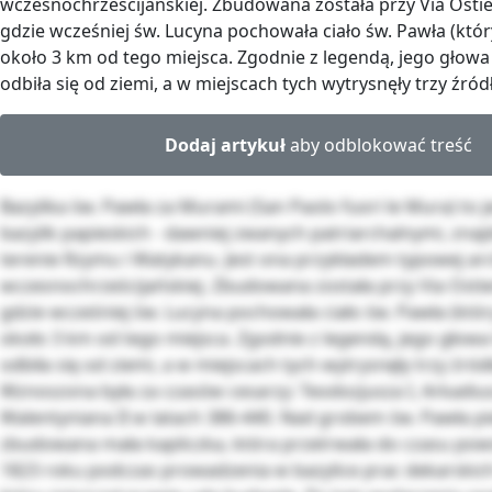
wczesnochrześcijańskiej. Zbudowana została przy Via Ostie
gdzie wcześniej św. Lucyna pochowała ciało św. Pawła (który
około 3 km od tego miejsca. Zgodnie z legendą, jego głowa
odbiła się od ziemi, a w miejscach tych wytrysnęły trzy źród
Dodaj artykuł
aby odblokować treść
Bazylika św. Pawła za Murami (San Paolo fuori le Mura) to 
bazylik papieskich - dawniej zwanych patriarchalnymi, znaj
terenie Rzymu i Watykanu. Jest ona przykładem typowej ar
wczesnochrześcijańskiej. Zbudowana została przy Via Ostie
gdzie wcześniej św. Lucyna pochowała ciało św. Pawła (który
około 3 km od tego miejsca. Zgodnie z legendą, jego głowa
odbiła się od ziemi, a w miejscach tych wytrysnęły trzy źród
Wznoszona była za czasów cesarzy: Teodozjusza I, Arkadius
Walentyniana II w latach 386-440. Nad grobem św. Pawła pi
zbudowana mała kapliczka, która przetrwała do czasu pows
1823 roku podczas prowadzenia w bazylice prac dekarskic