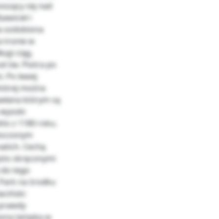
oszący się nad
awiciel i
a ozdobiona
a tronie w
ugi ciąg,
d św. Piotra po
. Po lewej
której można
awłana którym są
 wysoki
tto z 1180 roku.
otoczonym
atich. Cechą
ęsto skręconymi
 do tego
. Park na środku
aciński:
y prawdy
wona lampka w