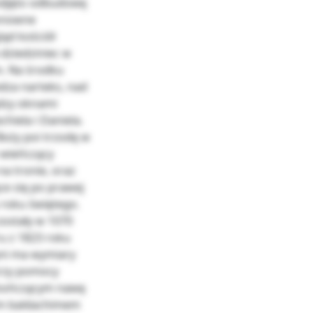
podjęto odbudowę
Ponowne
ląd kościół
 dziedziniec w
. Na środku
edza narteks, nad
ędzy oknami
hiela i Daniela.
Boży poi trzodę w
 wieńczący
a tronie, oraz
ce się po prawej
u roku świętego.
zostały w 1070
u z 1823 roku
yni ma wymiary
przy pomocy
 kończącym nawę
kim baldachimem