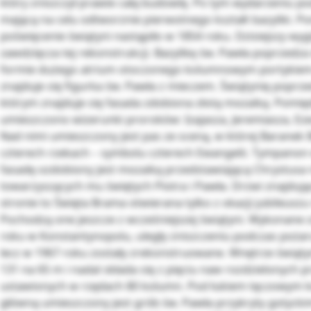
który zniszczył prawie całą budowlę. Po tym wydarzeniu 
mającą na celu odtworznie pierwotnego kształt bazyliki. 
poświęcenie świątyni nastąpiło w 1854 roku. Dzisiejszy wyg
zawdzięcza tej rekonstrukcji. Bazylikę św. Pawła poprzedza
formie dużego atrium otoczonego kolumnowym portykiem
znajduje się figurka św. Pawła z mieczem. Świątynię poprz
którym znajduje się fasada zdobiona złotą mozaiką. Pomi
umieszczono wizerunki proroków: Izajasza, Jeremiasza, Ezec
Nad nimi umieszczony jest pas ze sceną, w której Baranek 
czterech rzekach – symbolu czterech Ewangelii. Tympanon
fasadę ozdobiony jest mozaiką przedstawiającą Chrystusa n
towarzyszących mu świętych Piotra i Pawła. Drzwi znajdują
stronie to Święta Brama otwierana tylko z okazji jubileusz
Pochodzą one jeszcze z wcześniejszej świątyni. Wykonane 
roku w Konstantynopolu, uległy zniszczeniu podczas pożar
lecz w 1967 roku zostały zrekonstruowane. Wnętrze świąt
131 na 65 m i nadal składa się z pięciu naw rozdzielonych 
ustawionych w rzędach 80 kolumn. Pod łukiem tęczowym
główną umieszczony jest grób św. Pawła przykryty gotyc