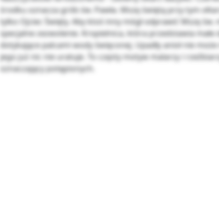
środku oznacza grób św. Pawła. Mszę świętą przy tym ołta
tylko Ojciec Święty. Aby ktoś inny mógł odprawić Mszę św.
specjalne zezwolenie. Kropielnica, która przedstawia małe 
dotykające palcami wody święconej. Upadły anioł nie może 
jego już nic nie uratuje. To częsty motyw malarzy i rzeźbiar
oznaczający potępionych.