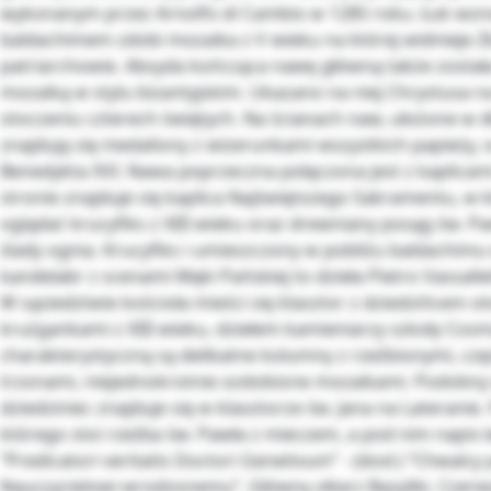
wykonanym przez Arnolfo di Cambio w 1285 roku. Łuk wzn
baldachimem zdobi mozaika z V wieku na której widnieje Zb
patriarchowie. Absyda kończąca nawę główną także został
mozaiką w stylu bizantyjskim. Ukazano na niej Chrystusa n
otoczeniu czterech świętych. Na ścianach naw, ułożone w dł
znajdują się medaliony z wizerunkami wszystkich papieży, o
Benedykta XVI. Nawa poprzeczna połączona jest z kaplicami
stronie znajduje się kaplica Najświętszego Sakramentu, w 
oglądać krucyfiks z XIII wieku oraz drewniany posąg św. P
ślady ognia. Krucyfiks i umieszczony w pobliżu baldachimu
kandelabr z scenami Męki Pańskiej to dzieła Pietro Vassalle
W sąsiedztwie kościoła mieści się klasztor z dziedzińcem 
krużgankami z XIII wieku, dziełem kamieniarzy szkoły Cosm
charakterystyczną są delikatne kolumny z rzeźbionymi, cz
trzonami, niejednokrotnie ozdobione mozaikami. Podobny
dziedziniec znajduje się w klasztorze św. Jana na Lateranie
którego stoi rzeźba św. Pawła z mieczem, a pod nim napis ł
“Predicatori veritatis Doctori Genetivum” - (dosł.) “Chwalc
Nauczycielowi wrodzonemu”. Główny ołtarz Bazyliki. Czer