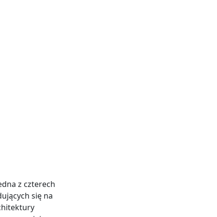
jedna z czterech
dujących się na
chitektury