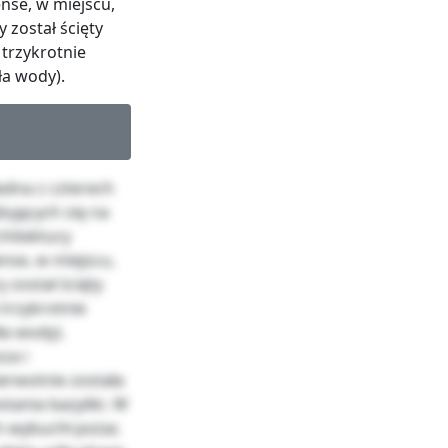
nse, w miejscu,
 został ścięty
 trzykrotnie
ła wody).
jedna z czterech
dujących się na
chitektury
nse, w miejscu,
 został ścięty
 trzykrotnie
ła wody).
za i
erwotnie została
tania bazyliki. W
h wybuchł pożar,