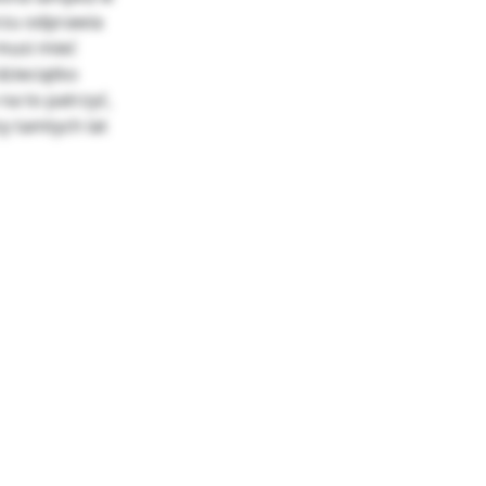
rzu odprawia
 musi mieć
dzieciątko
na to patrzyć,
zy tamtych lat