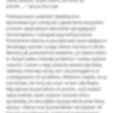
„Mów dziecku, że jest dobre, że może, że
potrafi…….” Janusz Korczak
Podstawowym zadaniem dydaktyczno-wychowawczym szkoły jest zapewnienie wszystkim uczniom optymalnych warunków sprzyjających harmonijnemu rozwojowi psychofizycznemu. Powodzenie dziecka w początkowej nauce wpływa w decydujący sposób na jego dalsze sukcesy w szkole. Niestety jak powszechnie wiadomo, już dawna dzieci w różnym wieku miewały problemy z nauką czytania i pisania. Czasem z tego powodu powtarzały klasę, niekiedy zmieniały szkoły, lecz nie pomagało to w rozwiązywaniu ich problemu. Mówiono zwykle, że są one leniwe, nie chcą się uczyć i w tym cały kłopot. Najczęściej nie potrafiono im pomóc, czyli znaleźć takiej metody nauki czytania i pisania, która sprawiłaby, że nauczyłyby się poprawnie pisać litery, wyrazy i zdania oraz je prawidłowo odczytywać. W klasach początkowych, w których podstawowym założeniem jest właśnie nauka czytania i pisania, niepowodzenia w tym zakresie decydują o dalszych losach szkolnych dziecka. Zrozumiałe jest, że sytuacja dziecka mającego problemy w czytaniu i pisaniu jest w szkole wyjątkowo trudna i niekorzystna. Pierwsze niepowodzenia stają się często przyczyną zniechęcenia dziecka do nauki, powodują wystąpienie różnego rodzaju reakcji nerwicowych, trudności wychowawczych, spotęgowanych nieprawidłową reakcją środowiska rodzinnego i szkolnego. Czytanie i pisanie, jako podstawa działalności dzieci w szkole jest dla wielu z nich czynnością trudną do pokonania. Najgroźniejsze w sytuacji ucznia z kłopotami w czytaniu i pisaniu jest to, że trudności dopadają go zaraz na początku nauki szkolnej. Jeśli w tym okresie nie udzielimy dziecku skutecznej pomocy i wsparcia, wówczas ryzykujemy, że uczeń wejdzie w dalsze etapy nauki szkolnej z brakiem wiary we własne siły i niepewnością. Tragiczne jest stopniowe powiększanie się pola zaniżonej samooceny. Bardzo często dziecko z trudnościami w czytaniu i pisaniu zaczyna coraz gorzej oceniać swoje zdolności intelektualne, by w końcu stwierdzić, że nic nie potrafi. Większość badaczy zajmujących się problematyką nauki czytania i pisania uważa, że jest to proces niezwykle skomplikowany – proces angażujący różnorodne czynności dziecka: sensoryczne(wzrokowe, słuchowe), ruchowe(artykulacyjne, manualne), poznawcze (pamięciowe, spostrzeżeniowe), a przede wszystkim złożone czynności umysłowe. Czasem bywa tak, że dziecko nie jest w stanie wykonać wszystkich tych czynności i tu pojawiają się właśnie problemy wiążące się z nauką czytania i pisania. Sytuację szkolną uczniów przejawiających trudności w czytaniu i pisaniu komplikuje fakt, że trudności te obejmują różne zakresy, występują w różnym stopniu nasilenia i wynikają z różnorodnych przyczyn. Trudności w czytaniu bardzo rzadko powodowane są tylko jedną przyczyną. W większości przypadków chodzi tu o zespół czynników, które jednocześnie, choć z różną siłą, wpływają na powstawanie tych trudności. Trudności z czytaniem występują na wszystkich poziomach rozwoju inteligencji. Jednak u dzieci o niższym stopniu inteligencji, częściej niż u innych. Do czytania ze zrozumieniem i zdolnością oceny tekstów o wyższym stopniu trudności niezbędne jest posiadanie bardzo zaawansowanych zdolności intelektualnych. Obserwując dzieci, które mają trudności w czytaniu można zauważyć, że są: nerwowe, nadwrażliwe, przekorne, lękliwe, nadmiernie pobudliwe, obgryzają paznokcie, mają trudności w skupieniu się, są niezadowolone z siebie, rodziców i nauczycieli. Duży wpływ na rozwój zdolności do czytania u dziecka ma środowisko domowe, poziom inteligencji oraz wykształcenie rodziców. Dzieci, które wyrosły w środowisku, gdzie okazuje się szacunek dla książki, mają większe szanse być dobrymi czytelnikami niż dzieci, które wyrosły w domach, gdzie zainteresowanie książkami jest nikłe. Dodatkową przyczyną wpływającą na powstawanie trudności w czytaniu i pisaniu jest częsta zmiana szkoły i nauczyciela w czasie pierwszych lat nauki szkolnej. Wady wzroku występują częściej u dzieci czytających źle, niż w innych grupach czytelników. Nawet nieznaczne obniżenie słuchu w niektórych przypadkach może stać się dodatkową przyczyną powstawania trudności w czytaniu. W sporadycznych przypadkach także leworęczność może skomplikować i utrudnić uczenie się czytania i pisania w początkowym okresie nauki. Trudności głośnego czytania i prowadzenia rozmów nawiązujących do aktualnych ćwiczeń w czytaniu bardzo łatwo mogą powstawać wskutek wad mowy oraz trudności w artykulacji. Trudności w nauce czytania i pisania dotyczą dokonywania analizy i syntezy. Uczniowie mają trudności z zastosowaniem zmiękczeń przy pisaniu, dwuznaków przy tekście czytanym i sposobie ich użycia przy pisaniu. Wielu dzieciom sprawia trudności osiągnięcie odpowiedniego tempa czytania, szybkie i prawidłowe zrozumienie treści, a także czytanie głośne z odpowiednią dykcją. Trudności występują z różnym nasileniem u różnych dzieci. Do najważniejszych przyczyn powodujących trudności w czytaniu i pisaniu należą: obniżona sprawność intelektualna, przewlekłe schorzenia, zaburzenia w funkcjonowaniu narządów wzroku i słuchu, zaburzenia mowy, zła sytuacja rodzinna, brak pozytywnej motywacji do nauki, brak pełnej dojrzałości szkolnej, wadliwa metoda nauki czytania i pisania, zaniedbanie pedagogiczne, fragmentaryczne zaburzenia funkcji percepcyjno – motorycznych. Podłoże złożonych trudności stanowią również zaburzenia zwane dysleksją, dysortografią i dysgrafią. U dzieci dyslektycznych występują zaburzenia mowy, zaburzenia procesu lateralizacji, orientacji przestrzennej i emocjonalno – uczuciowej. Zdarza się, że u dzieci o skrzyżowanej lateralizacji występują często zaburzenia pisania i czytania. Na czynność czytania bardziej bezpośrednio wpływa lewooczność oraz brak przewagi stronnej oczu, niż brak tej przewagi w zakresie rąk i leworęczność. Na dysleksję, dysortografię i dysgrafię ma wpływ rozwój emocjonalny dziecka, a mianowicie konsekwencją niedających się przezwyciężyć trudności w nauce czytania i pisania są zaburzenia uczuciowe. U dzieci z trudnościami wytwarzają się postawy negatywne w odniesieniu do nauki czytania i pisania. Postawy te wyrażają się lękiem lub protestem wobec kłopotów. Należy je przezwyciężać, gdyż w przeciwnym wypadku mogą doprowadzić do niepowodzeń w nauce w ogóle. Pożądane wyniki w czytaniu i pisaniu można osiągnąć poprzez przezwyciężanie trudności i systematyczne ćwiczenia prowadzące do osiągnięcia przez dziecko pełnej sprawności i poprawności w zakresie obu technik. Czas trwania reedukacji zależy od stopnia nasilenia trudności, od konkretnej sytuacji, a także możliwości rozwojowych. Specjalnych form i metod reedukacji wymagają dzieci upośledzone umysłowo. Mają one duże trudności w wymowie głosek i wyrazów. Pracę z nimi powinien prowadzić nauczyciel – logopeda. Uczniowie chorzy na przewlekłą chorobę powinny mieć stałą opiekę medyczno – farmakologiczną pod kierunkiem lekarza współpracującego z rodzicami i nauczycielem w celu stworzenia optymalnych warunków pracy i odpoczynku. Bardzo ważną rolę w reedukacji dziecka przewlekle chorego odgrywa właściwa atmosfera w domu i w szkole, psychoterapia, właściwa postawa otoczenia. Przy nieprawidłowo funkcjonującym narządzie wzroku praca nad przezwyciężaniem trudności powinna rozpocząć się od wyrównywania jego niedoborów. Dzieci z wadą wzroku powinny nosić odpowiednie szkła i należy je posadzić jak najbliżej tablicy. Jeśli niedowidzenie jest bardzo duże, dziecko powinno się uczyć w szkole zorganizowanej specjalnie dla dzieci niedowidzących. Naukę czytania i pisania utrudnia zaburzenie narządu słuchu. Jeśli jest to niewielki stopień, dziecko może uczyć się w szkole dla dzieci ze słuchem w granicach normy. Jeśli zaś niedosłuch jest znaczny, należy dziecko skierować do szkoły specjalnej dla niedosłyszących. Dzieci niedowidzące i niedosłyszące korzystają z pomocniczych środków dydaktycznych oraz aparatury umożliwiającej naukę i kontakty z otoczeniem. Na przebieg procesu nauki czytania i pisania w znaczny sposób wpływają wszelkie zaburzenia mowy. Zaburzenia te można usunąć poprzez stosowanie specjalnych ćwiczeń prowadzonych w szkole i w domu według wskazówek logopedy. Zaniedbania pedagogiczne można wykryć poprzez wprowadzenie „Kart pracy indywidualnej ucznia”, systematyczne zapisywanie uwag o postępach poszczególnych uczniów. W zależności od wyników przeprowadzonych z kartą pracy stosuje się ćwiczenia uzupełniające i utrwalające materiał. Przyczyną trudności w nauce czytania i pisania może być brak gotowości dziecka do tej nauki. Może to trwać krótko, ale też przeciągnie się, jeśli nie będzie w porę zauważone i jeśli nie zastosuje się odpowiednich ćwiczeń wyrównujących. Niektórzy rodzice, często nieświadomie nie mając odpowiedniego przygotowania metodycznego nieumiejętnie uczą dziecko i wywołują mimo woli, zamiast powodzenia – trudności i niepowodzenia. Ćwiczenia wyrównujące niedojrzałość do analizy i syntezy, stanowiące wyjście w zapobieganiu trudnościom polegają na dokonywaniu analizy i syntezy na materiale dźwiękowym bez tekstu. W tego typu ćwiczeniach podajemy dziecku izolowane dźwięki – głoski tworzące łatwy, krótki wyraz i polecamy złączenie usłyszanych głosek w znany dziecku wyraz. Po tym ćwiczeniu możemy polecić, by dziecko powtórzyło oddzielnie głoski w odpowiedniej kolejności. Po ćwiczeniach łatwiejszych, jednosylabowych przechodzi się do trudniejszych opartych na tekście. Ćwiczenia oparte na tekście powinny być poprzedzone zaznajomieniem dzieci z jedną samogłoską i z jedną lub dwiema spółgłoskami. Należy przy tym wykorzystać obrazek, który przedstawiałby przedmiot, którego nazwa zaczyna się nową literą np.: dla litery k: kot, krata, kret. Bardzo dobrymi ćwiczeniami w tej części są ćwiczenia w syntezie, przeprowadzane drogą przedłużania wymawianych głosek i wiązania ich bezpośrednio w sylabę. Po syntezie należy powrócić do analizy, by utrwalić strukturę wyrazu. Jeżeli trudności w nauce dziecka wynikają ze złej sytuacji mieszkaniowej lub rodzinnej, to ich przezwyciężanie wymaga jak najszybszej pomocy ze strony nauczyciela i szkoły. Należy ta