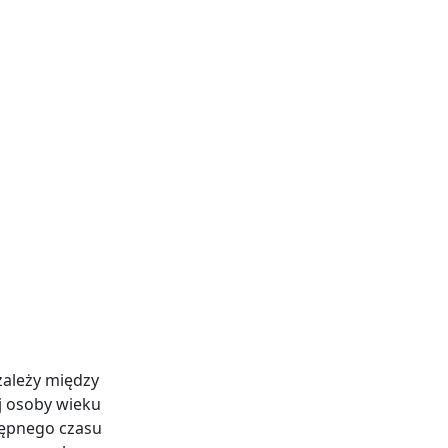
zależy między
j osoby wieku
tępnego czasu