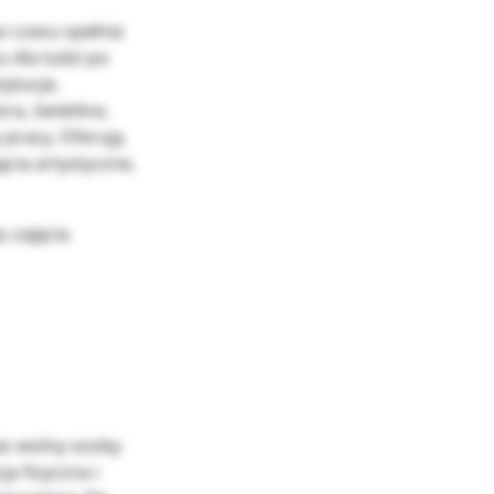
 czasu spełnia
 dla ludzi po
tytucje,
ra, świetlice,
 pracy. Oferują
ęcia artystyczne,
u zajęcia
as wolny osoby
ja fizyczna i