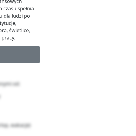
nansowych
 czasu spełnia
 dla ludzi po
tytucje,
ra, świetlice,
 pracy.
nnymi od:
y
lop, wakacje)