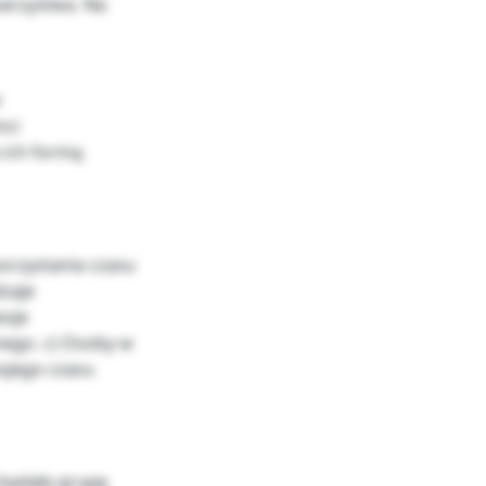
warzystwa. Na
w
nci
 ich formą
orzystania czasu
dzaje
woje
nego. c) Osoby w
ojego czasu
badała grupę