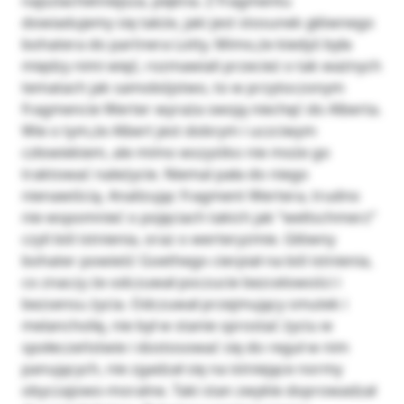
najszlachetniejsza, piękna. Z fragmentu
dowiadujemy się także, jaki jest stosunek głównego
bohatera do partnera Lotty. Mimo,że kiedyś była
między nimi więź, rozmawiali przecież o tak ważnych
tematach jak samobójstwo, to w przytoczonym
fragmencie Werter wyraża swoją niechęć do Alberta.
Wie o tym,że Albert jest dobrym i uczciwym
człowiekiem, ale mimo wszystko nie może go
traktować należycie. Niemal pała do niego
nienawiścią. Analizując fragment Wertera, trudno
nie wspomnieć o pojęciach takich jak ‘‘weltschmerz’’
czyli ból istnienia, oraz o werteryzmie. Główny
bohater powieść Goethego cierpiał na ból istnienia,
co znaczy że odczuwał poczucie bezcelowości i
bezsensu życia. Odczuwał przejmujący smutek i
melancholię, nie był w stanie sprostać życiu w
społeczeństwie i dostosować się do reguł w nim
panujących, nie zgadzał się na istniejące normy
obyczajowo-moralne. Taki stan zwykle doprowadzał