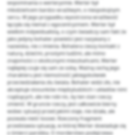
wspominania o werteryzmie. Werter był
młodzieńcem bardzo wrażliwym, o niespokojnym
sercu. W jego przypadku wyostrzona wrażliwość
łączyła się niemal z egocentryzmem. Werter był
wielkim indywidualistą, o czym świadczy sam fakt że
jako jedyny bohater powieści jest nazywany z
nazwiska, nie z imienia. Bohatera cieszy kontakt z
naturą, dziećmi, prostymi ludźmi, ale mimo
znajomości z okolicznymi mieszkańcami, Werter
najlepiej czuje się sam ze sobą. Ważną cechą jego
charakteru jest niemożność jakiegokolwiek
przeciwdziałania złu świata. Bohater widzi zło, nie
akceptuje stosunków międzyludzkich i układów nimi
rządzących, ale nie robi nic, by ten stan rzeczy
zmienić. W gruncie rzeczy, jest całkowicie bierny
wobec sytuacji przed jakimi staje, nie działa, ale
pozwala nieść losowi. Rzeczony fragment
przedstawia sytuację, w której Werter dowiaduje się
o śmierci parobka. O morderstwo podejrzewa