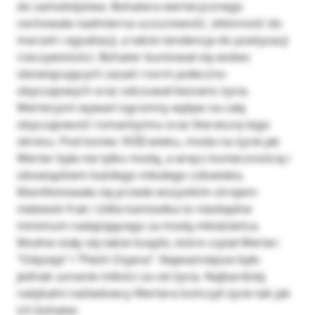
do samobójstwa. Bohatera werterycznego
cechowała nadmierna uczuciowość, skłonność do
marzeń i egzaltacji, a także tendencja do poetyzacji
rzeczywistości. Bohater buntował się wobec
obowiązujących zasad i norm połeczno-
obyczajowych oraz odczuwał bezsens życia.
Werteryzm wywarł ogromny wpływ na całą
obyczajowość romantyzmu oraz literaturę tego
okresu. Pod koniec XVIII wieku, moda na życie jak
Werter była nie tylko modą, a wręcz koniecznością i
obowiązkiem każdego młodego człowieka.
Manifestowała się przede wszystkim strojem:
niebieski frak i żółta kamizelka to niezbędne
minimum nadążającego za modą młodzieńca.
Modne stały się także książki, które czytał Werter:
‘‘Odyseja’’ i ‘‘Pieśń Osjana’’. Najważniejsze było
jednak uznanie miłości za cel życia. Najbardziej
radykalni naśladowcy Wertera kończyli życie tak jak
ich bohater.