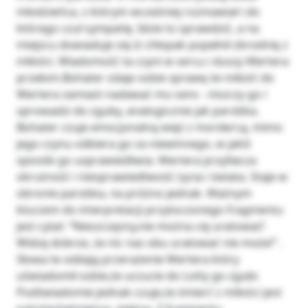
młodzieńca, z którym wcześniej rozmawiał i do
którego czuł sympatię. Idzie to sprawdzić, a na
miejscu dowiaduje się iż chłopak popełnił zbrodnię z
miłości. Wiadomość ta czyni w sercu i duszy Wertera
przełom.Bohater zdaje sobie sprawę że miłość do
Wertera zamiast nadawać mu sens - niszczy go i
sprowadzi do zguby, analogicznie jak parobka.
Bohater czuje emocjonalną więż z mordercą, mimo
jego czynu odbiera go za niewinnego, w jakiś
sposób go usprawiedliwia. Wertera przytłacza
okrutność i niesprawiedliwość życia i świata. Staje w
obronie parobka, na próżno jednak. Ważnym
kluczem do interpretacji przytoczonego fragmentu
jest cytat: ‘‘Nieszczęsny,nie można cię uratować!
Widzę dobrze, że nic nas obu uratować nie może!’’ .
Słowa te oddają przerażenie Wertera który
uświadomił sobie,że uczucie do Lotty go zgubi.
Podświadomie jednak czuje,że śmierć z miłości jest