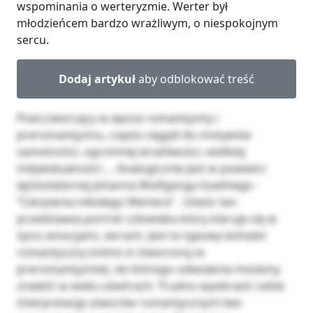
wspominania o werteryzmie. Werter był
młodzieńcem bardzo wrażliwym, o niespokojnym
sercu.
Dodaj artykuł
aby odblokować treść
Poeci,tworzący w epoce romantyzmy i
preromantyzmu, często sięgali do motywów
samotności, ogromnej wrażliwości, wielkiej
indywidualności … Analogicznie jest w powieści
epistolaternej Johanna Wolfganga Goethego -
‘‘Cierpienia młodego Wertera’’ . Utwór ten
przedstawia portret człowieka który kieruje się w
życiu emocjami, sercem. Jest to typowy bohater
romantyczny (mimo iż stworzony w
preromantyzmie), do którego odwołania możemy
znaleźć w wielu utwórach. Trudno wyobrazić sobie
interpretację utworów romantycznych bez