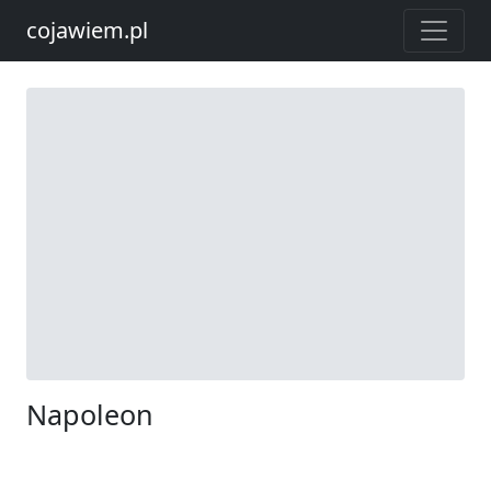
cojawiem.pl
Napoleon