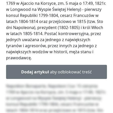
1769 w Ajaccio na Korsyce, zm. 5 maja o 17:49, 1821r.
w Longwood na Wyspie Świętej Heleny) - pierwszy
konsul Republiki 1799-1804, cesarz Francuzów w
latach 1804-1814 oraz przejściowo w 1815 (tzw. Sto
dni Napoleona), prezydent (1802-1805) i król Włoch
w latach 1805-1814. Postać kontrowersyjna, przez
jednych uważana za jednego z największych
tyranów i agresorów, przez innych za jednego z
największych wodzów w historii, męża stanu i
prawodawcę.
Dodaj artykuł
aby odblokować treść
Napoléon Bonaparte, Napoleon I (ur. 15 sierpnia
1769 w Ajaccio na Korsyce, zm. 5 maja o 17:49, 1821r.
w Longwood na Wyspie Świętej Heleny) - pierwszy
konsul Republiki 1799-1804, cesarz Francuzów w
latach 1804-1814 oraz przejściowo w 1815 (tzw. Sto