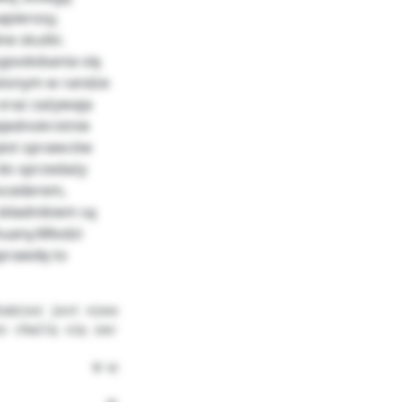
apierosy,
ne skutki.
zypodobania się
wionym w randze
 oraz zażywaja
ejednokrotnie
jest sprawców
 do sprzedaży
rocederem,
składnikiem są
huany.Młodzi
aprawdę to
odzież jest nieodpowiedzialna oraz niepoukładana. Nikt i
z chwilę się zastanowisz co możesz zrobić dla dobra swoj
             W wyrazami szacunku 
