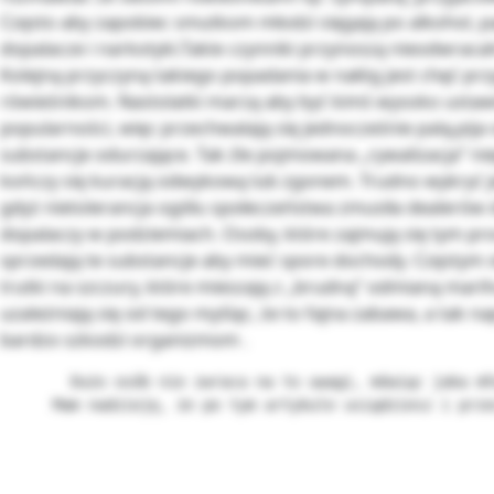
Często aby zapobiec smutkom młodzi sięgają po alkohol, p
dopalacze i narkotyki.Takie czynniki przynoszą nieodwracal
Kolejną przyczyną takiego popadania w nałóg jest chęć pr
rówieśnikom. Nastolatki marzą aby być kimś wysoko usta
popularności, więc przechwalają się jednocześnie palą,pija
substancje odurzające. Tak źle pojmowana „rywalizacja” ni
kończy się kuracją odwykową lub zgonem. Trudno wykryć 
gdyż nietolerancja ogółu społeczeństwa zmusiła dealerów
dopalaczy w podziemiach. Osoby, które zajmują się tym p
sprzedają te substancje aby mieć spore dochody. Częstym 
trutki na szczury, które mieszają z „brudną” odmianą mari
uzależniają się od tego myśląc, że to fajna zabawa, a tak n
bardzo szkodzi organizmom .
        Dużo osób nie zwraca na to uwagi, mówiąc jaka mł
      Mam nadzieję, że po tym artykule usiądziesz i prze
                                                        