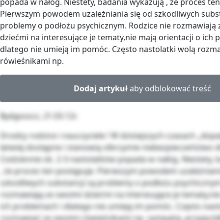
popada w nałóg. Niestety, badania wykazują , że proces ten
Pierwszym powodem uzależniania się od szkodliwych subst
problemy o podłożu psychicznym. Rodzice nie rozmawiają 
dziećmi na interesujące je tematy,nie mają orientacji o ich
dlatego nie umieją im pomóc. Często nastolatki wolą rozm
rówieśnikami np.
Dodaj artykuł
aby odblokować treść
Bydgoszcz, 21.03.12r.
Drodzy rodzice i nauczyciele ! W dzisiejszych czasach „dopa
łatwiej dostępne i stanowią olbrzymie niebezpieczeństwo dl
Codziennie ok. 2-3 nastolatków popada w nałóg. Niestety,
, że proces ten postępuje. Pierwszym powodem uzależniani
szkodliwych substancji są problemy o podłożu psychicznym
rozmawiają ze swoimi dziećmi na interesujące je tematy,nie
ich problemach i dlatego nie umieją im pomóc. Często nast
rozmawiać ze swoimi rówieśnikami np. sympatią ,przyjaciół