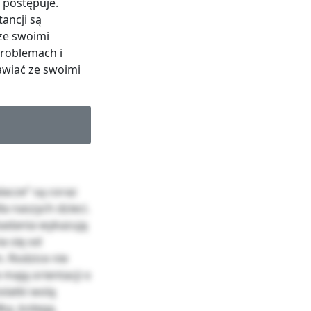
 postępuje.
ancji są
ze swoimi
 problemach i
awiać ze swoimi
lacze” są coraz
a naszych dzieci.
 badania wykazują
a się od
. Rodzice nie
 mają orientacji o
olatki wolą
ką ,kolegą.