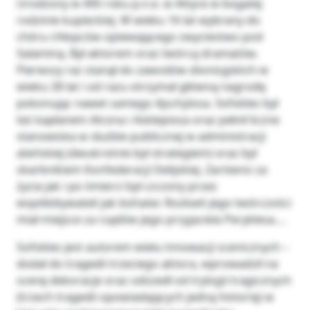
Urodzony w 495 roku p.n.e. w Attyce w bogatej
rodzinie kupieckiej. W wieku 16 lat wybrany do
chóru chłopców opiewającego zwyciestwo pod
Salaminą. Był aktorem oraz twórcą dramatów.
Pierwszy raz stanął do zawodów dionizyjskich w
wieku 28 lat i od razu otrzymał główną nagrodę
pokonując nawet samego Ajschylosa. Sofokles był
też kapłanem Alcona i Asklepiosa oraz pełnił liczne
stanowiska w służbie publicznej w administracji
ateńskiej (dwukrotnie był strategiem) oraz był
skarbnikiem Konfederacji Delijskiej. Zarówno za
życia jak i po śmierci był czczony przez
współobywateli jak bohater. Rozkwit jego twórczości
miał miejsce za rządów jego przyjaciela Peryklesa….
Sofokles jest autorem wielu innowacji scenicznych –
dodał do tragedii trzeciego aktora, wprowadził na
scenę dekoracje oraz odszedł od trylogii tragicznych
(trzech tragedii opowiadających jedną historię) w