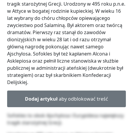
tragik starożytnej Grecji. Urodzony w 495 roku p.n.e.
w Attyce w bogatej rodzinie kupieckiej. W wieku 16
lat wybrany do chóru chłopców opiewającego
zwyciestwo pod Salaminą. Był aktorem oraz twórcą
dramatów. Pierwszy raz stanął do zawodów
dionizyjskich w wieku 28 lat i od razu otrzymał
główną nagrodę pokonując nawet samego
Ajschylosa. Sofokles był też kapłanem Alcona i
Asklepiosa oraz pełnił liczne stanowiska w służbie
publicznej w administracji ateńskiej (dwukrotnie był
strategiem) oraz był skarbnikiem Konfederacji
Delijskiej.
Dodaj artykuł
aby odblokować treść
Sofokles to obok Ajschylosa i Eurypidesa największy
tragik starożytnej Grecji.