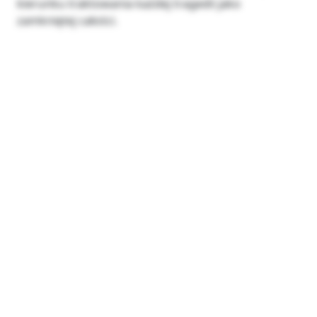
kierunku traktowania każdej tragedii jako
zamkniętej całości.