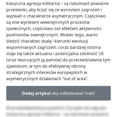
klasyczna agresja militarna – są natomiast poważne
przesłanki, aby liczyć się ze wzrostem zagrożeń i
wyzwań o charakterze asymetrycznym. Częściowo
są one wynikiem wewnętrznych procesów
społecznych, częściowo zaś efektem aktywności
podmiotów zewnętrznych. Wobec tego, warto
śledzić charakter, skalę i kierunki ewolucji
wspomnianych zagrożeń; coraz bardziej istotna
staje się także aktualna i potencjalna zdolność UE
(oraz tworzących ją państw) do przeciwdziałania tym
zjawiskom, w tym do efektywnej obrony
strategicznych interesów europejskich w
asymetrycznych działaniach “out of area”.
Dodaj artykuł
aby odblokować treść
W przewidywalnej przyszłości, Europie nie zagraża
klasyczna agresja militarna – są natomiast poważne