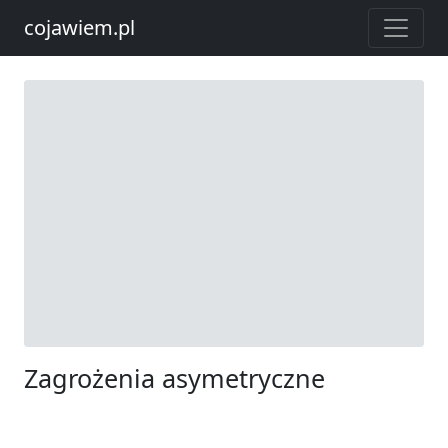
cojawiem.pl
Zagrożenia asymetryczne