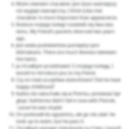
Moim zdaniem charakter jest dużo ważniejszy
niż wygląd zewnętrzny. I think (Like me)
charakter is more important than appearance.
Rodzice mojego kolegi rozwiedli się dwa lata
temu. My friend’s parents divorced two years
ago.
Jest wiele podobieństw pomiędzy tymi
bliźniakami. There are much likeness between
the twins.
Ja chciałbym przedstawić Ci mojego kolegę. I
would to introduce you to my friend.
Czy on miał szczęśliwe dzieciństwo? Did he have
happy childhood?
Kaśka nie zakochała się w Piotrku, ponieważ był
głupi. Katherine didn’t fall in love with Piotrek,
`cause he was stupid.
On podszedł do egzaminu, ale go nie zdał. He
took up to exam, but he pass it.
Chciałbym wynająć mieszkanie na 3 lata. I would