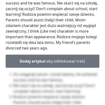
success and he was famous. Nie skarż się na szkołę,
zacznij się uczyć! Don’t complain about school, start
learning! Rodzice powinni wspierać swoje dziecko.
Parents should assist (help) their child. Moim
zdaniem charakter jest dużo ważniejszy niż wygląd
zewnętrzny. I think (Like me) charakter is more
important than appearance. Rodzice mojego kolegi
rozwiedli się dwa lata temu. My friend’s parents
divorced two years ago.
Dodaj artykuł
aby odblokować treść
On osiągnął sukces i został sławny. He achieved
success and he was famous.
Nie skarż się na szkołę, zacznij się uczyć! Don’t
complain about school, start learning!
Rodzice powinni wspierać swoje dziecko.
Parents should assist (help) their child.