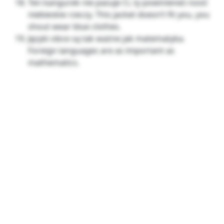
Ten kangurek nie pasuje Ci, ty powinieneś nosić
niebieskie rzeczy. This jacket doesn’t fit you, you
shout wear blue clothes.
Języki obce są tak ważne jak matematyka.
Foreign languages are as important as
mathematics.