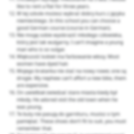
like to rent a flat for three years.
W tej szkole możesz wybrać dobry kurs z języka
niemieckiego. In this school you can choose a
good German course (course in German).
Nie mogę sobie wyobrazić młodego człowieka,
który jest tak wulgarny. I can’t imagine a young
man who is so vulgar.
Większość kobiet ma farbowanie włosy. Most
women have dyed hair.
Mojego bratanka nie stać na nowy rower, one są
drogie. My nephew can’t affort a new bike, them
are expensive.
On uwielbiał zwiedzać stare miasta kiedy był
młody. He adored visit the old town when he
was young.
Te buty nie pasują do garnituru, musisz o tym
pamiętać. These shoes don’t fit to suit, you must
remember that.