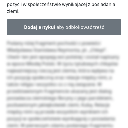
pozycji w społeczeństwie wynikającej z posiadania
ziemi.
Dodaj artykuł
aby odblokować treść
Podany niżej fragment pochodzi z powieści
Władysława Stanisława Reymonta, pt. „Chłopi”.
Utwór ten jest epopeją wsi polskiej i został napisany
w epoce Młodej Polski. W życiu tytułowych chłopów
najważniejszą rzeczą jest ziemia, która wpływa na
ich pozycję społeczną oraz relacje między nimi, a
także religia i wszystko co z nią związane. W
przedstawionym fragmencie ukazany jest dialog
posiadacza ziemskiego Boryny z jego parobkiem,
pozbawionym jakiejkolwiek ziemi, Kubą. Relacje
między nimi są przede wszystkim wynikiem ich
pozycji w społeczeństwie wynikającej z posiadania
ziemi. W pierwszym zdaniu podanego fragmentu