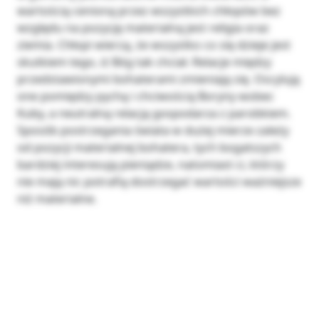
wartością cenioną przez wszystkich chłopów bez
względu na pozycję materialną jest religia oraz
ziemia. Chłopi wierzą, że wszystko co się dzieje jest
skutkiem tego, iż Bóg tak chciał. Relacje między
przedstawionymi bohaterami zmieniają się. Oscylują
one pomiędzy pychą i chciwością Boryny wobec
Kuby, a neutralną relacją gospodarza z parobkiem.
Sposób postrzegania świata w dużej mierze zależy
od pozycji materialnej bohatera, tych bogatszych
bardziej interesują pieniądze, natomiast ci, którzy
nie mają nic potrafią dostrzegać wartości ważniejsze
niż materialne.