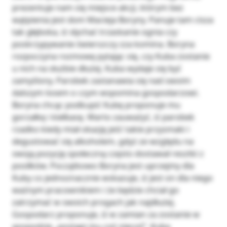
prezentuje nam się miejsce akcji, którym bez
wątpienia jest dom Macieja Boryny. Panuje tam cisza
tak głęboka, iż słychać trzaskanie ognia czy
poskrzypywanie świerszczy zza komina. Boryna
rozpoczyna rozmowę pytając się, czy Kuba zostanie
u nich na służbie dłużej. Kuba wydaje się być
zamyślony. Parobek zastanawia się nad swoim
dalszym losem o czym wspomina gospodarzowi.
Boryna chcąc podkupić Kubę proponuje mu
gorzałkę i kiełbasę. Warto zauważyć, iż parobek
rzadko kiedy miał okazję jeść takie przysmaki i
degustować się alkoholem, gdyż ze względu na
swoją pozycję społeczną często dostawał resztki z
posiłków. Początkowo Boryna jest uprzejmy dla
Kuby co jednoznacznie wskazuje, iż jest on dla niego
ważnym pracownikiem i że będzie chciał go
zatrzymać w swoich progach jak najdłużej.
Gospodarz proponuje, iż w zamian za zostanie w
gospodzie „postąpi mu coś niecoś”. Kuba