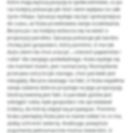
które mają wyższą pozycję w społeczeństwie, co po
raz kolejny pokazuje jak ilość ziemi wpływa na całe
życie chłopa. Sytuacja wydaje się być spokojniejsza
do czasu, aż Kuba przedstawia swoje oczekiwania.
Boryna po raz kolejny wzburza się na wieść o
propozycji parobka. Sytuacja pokazuje jak bardzo
chciwy jest gospodarz, który pomimo, iż ma tak
dużo ziemi nie chce uraczyć „ czterech papierków i
rubla” dla swojego podwładnego. Kuba wydaje się
nie martwić losem, jest rozmarzony. Rozmyślenie
przerywa ostry krzyk starego, choć parobek jest
nieugięty. Boryna zważając na fakt, iż Kuba wypełnia
swoje zadania dobrze przystaje na jego propozycję.
Istotną kwestią jest fakt, iż parobek gotów jest
odstąpić rubla, byle gospodarz nie sprzedawał
źrebicy, do której zdążył się przywiązać. Pomimo
braku pieniędzy Kuba jest w stanie oddać to co ma,
ażeby uchronić zwierzę. Analizując powyższe
argumenty jednoznacznie można stwierdzić, iż