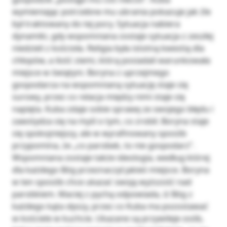
wymieniając potrzebne mu ubrania pokazuje jak źle
był traktowany do tej pory. Sytuacja nabiera
dynamiki, gdy wspomniana zostaje sytuacja z zeszłej
niedzieli z kościoła. Religia była istotną kwestią dla
chłopów, a ilość ziemi, którą posiadali warunkowała
miejsce w świątyni. Boryna z uprzejmego
gospodarza na wspomnianą sytuację staje się
surowy, przez co relacja między nimi staje się
napięta. Kuba zdaje sobie sprawę ze swojego błędu i
zawstydza się na myśl o tym, co zrobił. Boryna staje
się spokojniejszy, ale w wyrafinowany sposób
przypomina, że „co parobek, to nie gospodarz”.
Wspomniana zostaje także ideologia, według której
dla każdego Bóg przeznaczył jakieś miejsce. Boryna
w ten sposób chce ukazać swoją wyższość nad
parobkiem. Maciej z pychą odpowiada, iż Bóg z
każdego kąta słyszy, przez co Kuba ma pozostawać
w kościele w kuchcie. Ukazane są przywileje osób,