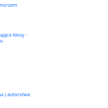
 morzem
ające kłosy -
zu
na ) autorstwa