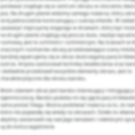
ponieważ znajduje się w centrum obrazu w otoczeniu dwor
psa. Na drugim planie widzimy samego malarza, który ubra
strój jednocześnie kontrastujący z suknią infantki. W odda
zauważyć mężczyznę stojącego w drzwiach, który być moż
na drugim planie znajdują się jeszcze duże, niezbyt wyraźne
rozmową. Jest to ochmistrz i ochmistrzyni. Na ścianach w tl
znacznych rozmiarów obrazy przedstawiające sceny mitolo
bardziej wpatrujemy się w obraz dostrzegamy parę króle
lustrze. Artysta zastosował technikę światłocienia oraz b
i dokładnie przedstawił wszystkie elementy obrazu. Jest to
charakterystyczne dla okresu baroku.
Moim zdaniem obraz jest bardzo interesujący i intrygujący
tajemniczością. Bardzo podoba mi się ujęcie pary królewskie
sama postać Diega. Można podziwiać malarza za to, że nam
które nie pojawiały się wtedy na obrazach. Dzieło to skłani
abyśmy zastanowili się nad jego tematem i niektórymi spra
są do końca wyjaśnione.