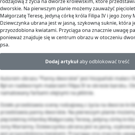
rodzajową z życia na dworze królewskim, które przedstaw
dworskie. Na pierwszym planie możemy zauważyć pięciolet
Małgorzatę Teresę, jedyną córkę króla Filipa IV i jego żony 
Dziewczynka ubrana jest w jasną, szykowną suknie, która j
przyozdobiona kwiatami. Przyciąga ona znacznie uwagę pa
ponieważ znajduje się w centrum obrazu w otoczeniu dwor
psa.
Dodaj artykuł
aby odblokować treść
Autorem obrazu “Panny dworskie” jest hiszpański malarz D
Był on nadwornym malarzem Filipa IV w okresie baroku. Ob
namalowany farbami olejnymi na płótnie.
Dzieło przedstawia scenę rodzajową z życia na dworze kró
przedstawia panny dworskie. Na pierwszym planie możem
pięcioletnią infantkę Małgorzatę Teresę, jedyną córkę króla F
żony Marianny. Dziewczynka ubrana jest w jasną, szykowną
jest przyozdobiona kwiatami. Przyciąga ona znacznie uwag