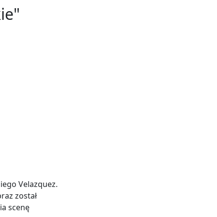
ie"
iego Velazquez.
raz został
ia scenę