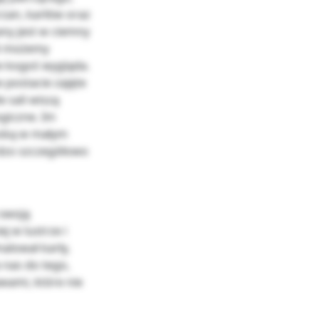
zan, karłów oraz
ny jest w ciemny
li możemy
e kogoś wygląda.
 postacie zajęte
e sali wiszą
giczne. Im
wską w małym
ardzo szczegółowo
 swoją
j w lustrze i
alował karły,
a nas do tego,
wami, które nie