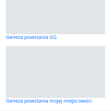
Geneza powstania GG
Geneza powstania mojej miejscowoci