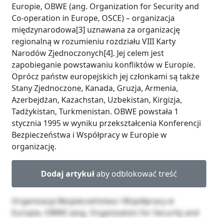
Europie, OBWE (ang. Organization for Security and
Co-operation in Europe, OSCE) – organizacja
międzynarodowa[3] uznawana za organizację
regionalną w rozumieniu rozdziału VIII Karty
Narodów Zjednoczonych[4]. Jej celem jest
zapobieganie powstawaniu konfliktów w Europie.
Oprócz państw europejskich jej członkami są także
Stany Zjednoczone, Kanada, Gruzja, Armenia,
Azerbejdżan, Kazachstan, Uzbekistan, Kirgizja,
Tadżykistan, Turkmenistan. OBWE powstała 1
stycznia 1995 w wyniku przekształcenia Konferencji
Bezpieczeństwa i Współpracy w Europie w
organizację.
Dodaj artykuł
aby odblokować treść
Organizacja Bezpieczeństwa i Współpracy w
Europie, OBWE (ang. Organization for Security and